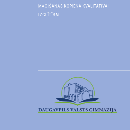
MĀCĪŠANĀS KOPIENA KVALITATĪVAI
IZGLĪTĪBAI