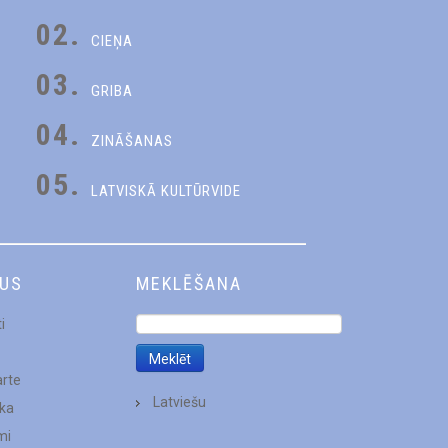
02.
CIEŅA
03.
GRIBA
04.
ZINĀŠANAS
05.
LATVISKĀ KULTŪRVIDE
DUS
MEKLĒŠANA
i
arte
Latviešu
ēka
mi