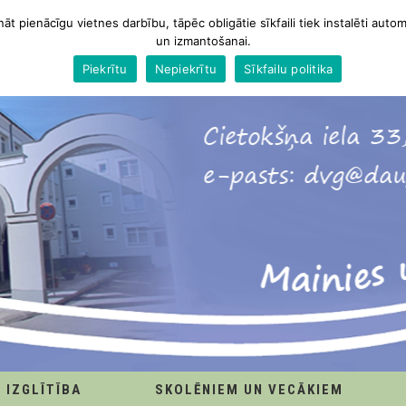
nāt pienācīgu vietnes darbību, tāpēc obligātie sīkfaili tiek instalēti autom
un izmantošanai.
Piekrītu
Nepiekrītu
Sīkfailu politika
IZGLĪTĪBA
SKOLĒNIEM UN VECĀKIEM