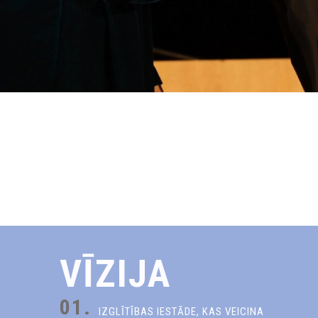
VĪZIJA
01.
IZGLĪTĪBAS IESTĀDE, KAS VEICINA