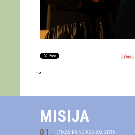
-->
MISIJA
01.
ĒTIKAS PRINCIPOS BALSTĪTA