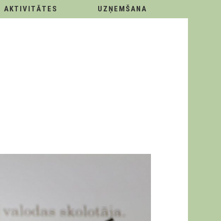
AKTIVITĀTES
UZŅEMŠANA