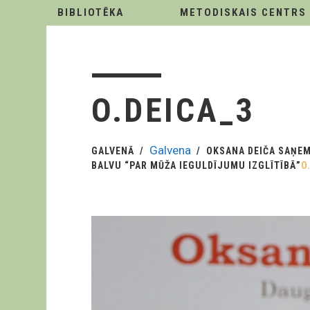
BIBLIOTĒKA
METODISKAIS CENTRS
O.DEICA_3
Galvena
GALVENĀ
OKSANA DEIČA SAŅE
BALVU “PAR MŪŽA IEGULDĪJUMU IZGLĪTĪBĀ”
O