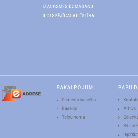
IZAUGSMES DOMĀŠANU
ILGTSPĒJĪGAI ATTĪSTĪBAI
PAKALPOJUMI
PAPIL
Dienesta viesnīca
Kontakt
Baseins
Arhīvs
Telpu noma
Ēdienk
Bibliot
Iepirku