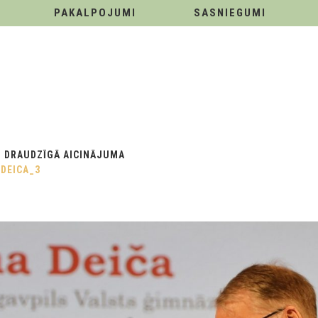
PAKALPOJUMI
SASNIEGUMI
M DRAUDZĪGĀ AICINĀJUMA
.DEICA_3