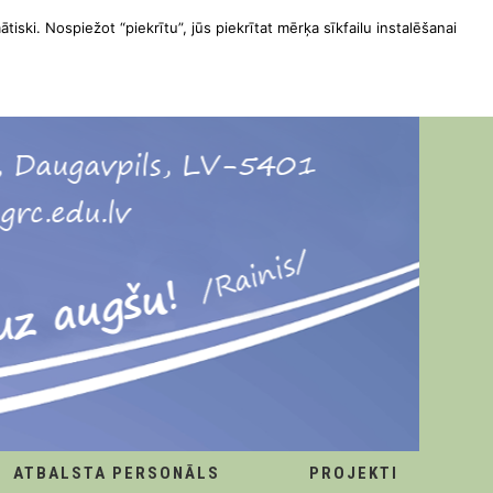
ātiski. Nospiežot “piekrītu”, jūs piekrītat mērķa sīkfailu instalēšanai
ATBALSTA PERSONĀLS
PROJEKTI