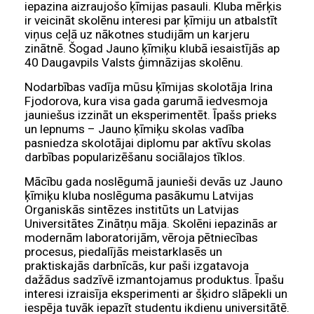
iepazina aizraujošo ķīmijas pasauli. Kluba mērķis
ir veicināt skolēnu interesi par ķīmiju un atbalstīt
viņus ceļā uz nākotnes studijām un karjeru
zinātnē. Šogad Jauno ķīmiķu klubā iesaistījās ap
40 Daugavpils Valsts ģimnāzijas skolēnu.
Nodarbības vadīja mūsu ķīmijas skolotāja Irina
Fjodorova, kura visa gada garumā iedvesmoja
jauniešus izzināt un eksperimentēt. Īpašs prieks
un lepnums – Jauno ķīmiķu skolas vadība
pasniedza skolotājai diplomu par aktīvu skolas
darbības popularizēšanu sociālajos tīklos.
Mācību gada noslēgumā jaunieši devās uz Jauno
ķīmiķu kluba noslēguma pasākumu
Latvijas
Organiskās sintēzes institūts
un
Latvijas
Universitātes Zinātņu māja
. Skolēni iepazinās ar
modernām laboratorijām, vēroja pētniecības
procesus, piedalījās meistarklasēs un
praktiskajās darbnīcās, kur paši izgatavoja
dažādus sadzīvē izmantojamus produktus. Īpašu
interesi izraisīja eksperimenti ar šķidro slāpekli un
iespēja tuvāk iepazīt studentu ikdienu universitātē.