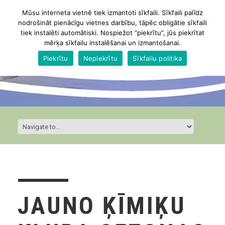
Mūsu interneta vietnē tiek izmantoti sīkfaili. Sīkfaili palīdz
nodrošināt pienācīgu vietnes darbību, tāpēc obligātie sīkfaili
tiek instalēti automātiski. Nospiežot “piekrītu”, jūs piekrītat
mērķa sīkfailu instalēšanai un izmantošanai.
Piekrītu
Nepiekrītu
Sīkfailu politika
JAUNO ĶĪMIĶU