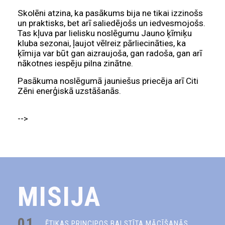
Skolēni atzina, ka pasākums bija ne tikai izzinošs
un praktisks, bet arī saliedējošs un iedvesmojošs.
Tas kļuva par lielisku noslēgumu Jauno ķīmiķu
kluba sezonai, ļaujot vēlreiz pārliecināties, ka
ķīmija var būt gan aizraujoša, gan radoša, gan arī
nākotnes iespēju pilna zinātne.
Pasākuma noslēgumā jauniešus priecēja arī
Citi
Zēni
enerģiskā uzstāšanās.
-->
MISIJA
01.
ĒTIKAS PRINCIPOS BALSTĪTA MĀCĪŠANĀS