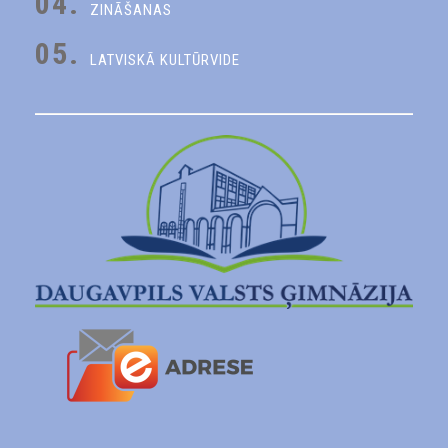
04.
ZINĀŠANAS
05.
LATVISKĀ KULTŪRVIDE