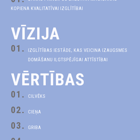
KOPIENA KVALITATĪVAI IZGLĪTĪBAI
VĪZIJA
01.
IZGLĪTĪBAS IESTĀDE, KAS VEICINA IZAUGSMES
DOMĀŠANU ILGTSPĒJĪGAI ATTĪSTĪBAI
VĒRTĪBAS
01.
CILVĒKS
02.
CIEŅA
03.
GRIBA