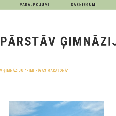
PAKALPOJUMI
SASNIEGUMI
 PĀRSTĀV ĢIMNĀZIJ
V ĢIMNĀZIJU “RIMI RĪGAS MARATONĀ”