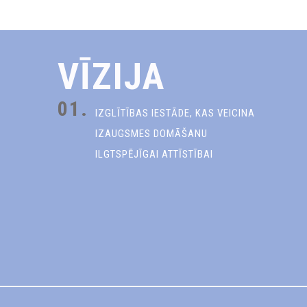
VĪZIJA
01.
IZGLĪTĪBAS IESTĀDE, KAS VEICINA
IZAUGSMES DOMĀŠANU
ILGTSPĒJĪGAI ATTĪSTĪBAI