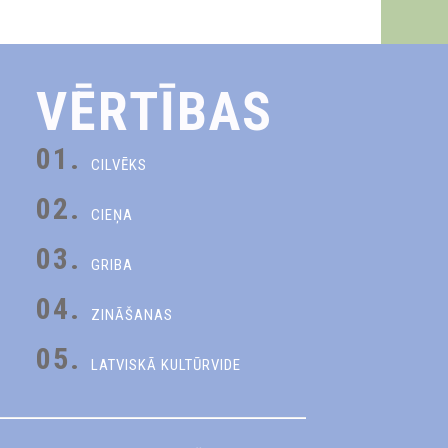
VĒRTĪBAS
01.
CILVĒKS
02.
CIEŅA
03.
GRIBA
04.
ZINĀŠANAS
05.
LATVISKĀ KULTŪRVIDE