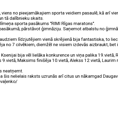
 viens no pieejamākajiem sporta veidiem pasaulē, kā arī vi
n tā dalībnieku skaits.
a līmeņa sporta pasākums "RIMI Rīgas maratons".
lā pasākumā, pārstāvot ģimnāziju. Saņemot atbalstu no ģimnāz
daudziem līdzjutējiem vienā skrējienā bija fantastiska, to l
o 7 cilvēkiem, diemžēl ne visiem izdevās aizbraukt, bet ir
senijai bija vēl lielāka konkurence un viņa palika 19.vietā, 
s 9.vietā, Maksims finišēja 10.vietā, Alekss 12.vietā, Laurim 
ms neatņemt.
ka šis nelielais raksts uzrunās arī citus un nākamgad Daugav
ovaļenko/