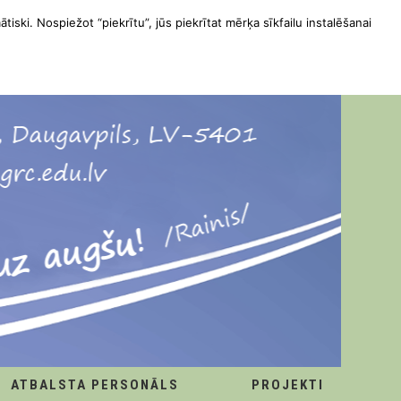
ātiski. Nospiežot “piekrītu”, jūs piekrītat mērķa sīkfailu instalēšanai
ATBALSTA PERSONĀLS
PROJEKTI