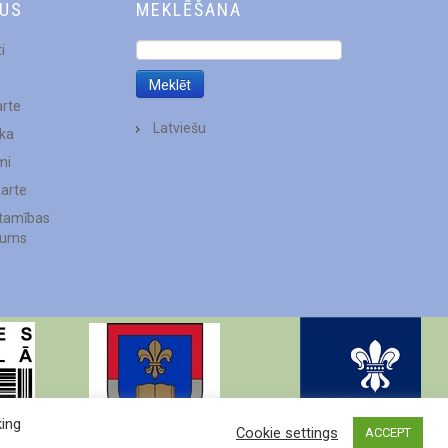
DUS
MEKLĒŠANA
i
arte
Latviešu
ēka
mi
karte
stamības
jums
king
Cookie settings
ACCEPT