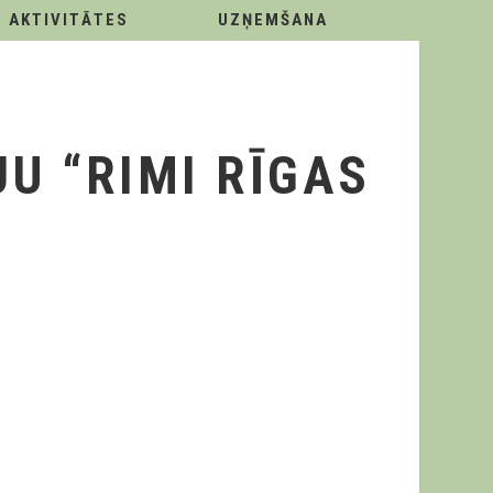
AKTIVITĀTES
UZŅEMŠANA
U “RIMI RĪGAS