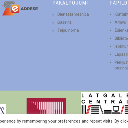
PAKALPOJUMI
PAPIL
Dienesta viesnīca
Kontakt
Baseins
Arhīvs
Telpu noma
Ēdienk
Bibliot
Iepirku
Lapas 
Piekļū
paziņo
erience by remembering your preferences and repeat visits. By clic