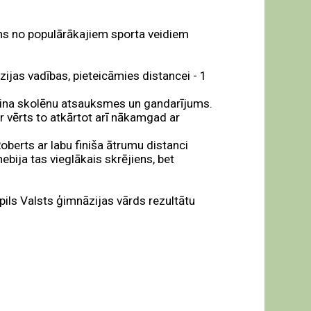
ens no populārākajiem sporta veidiem
ijas vadības, pieteicāmies distancei - 1
iecina skolēnu atsauksmes un gandarījums.
 vērts to atkārtot arī nākamgad ar
Roberts ar labu finiša ātrumu distanci
nebija tas vieglākais skrējiens, bet
pils Valsts ģimnāzijas vārds rezultātu