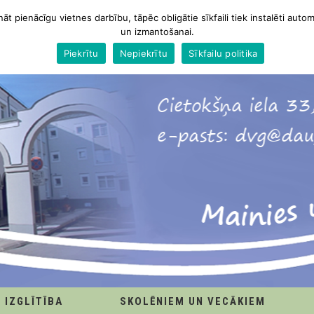
nāt pienācīgu vietnes darbību, tāpēc obligātie sīkfaili tiek instalēti autom
un izmantošanai.
Piekrītu
Nepiekrītu
Sīkfailu politika
IZGLĪTĪBA
SKOLĒNIEM UN VECĀKIEM