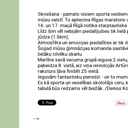
Skriešana - pamats visiem sporta veidiem,
mūsu valstī. To apliecina Rīgas maratons u
16. un 17. maijā Rīgā notika starptautisk
Līdz šim vēl nebijām piedalījušies tik lie
jūdze (1.6km).
Atmosfēra un emocijas piedalīties ar tik 
Šogad mūsu ģimnāzijas komanda sastāvēja n
lielāku cilvēku skaitu.
Martīne savā vecuma grupā ieguva 2.vietu, K
pabeidza 8. vietā, aiz viņa ierindojās Artūr
raksturs ļāva finišēt 25.vietā.
Ieguvām fantastisku pieredzi - un to mu
Es kā sporta un veselības skolotājs ceru, 
tabulā būs redzams vēl biežāk. /Deniss K
-->