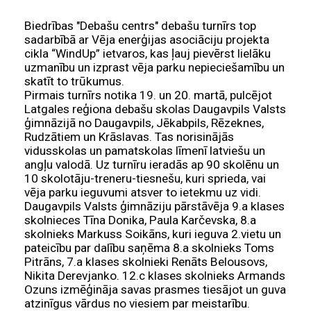
Biedrības "Debašu centrs" debašu turnīrs top
sadarbībā ar Vēja enerģijas asociāciju projekta
cikla “WindUp” ietvaros, kas ļauj pievērst lielāku
uzmanību un izprast vēja parku nepieciešamību un
skatīt to trūkumus.
Pirmais turnīrs notika 19. un 20. martā, pulcējot
Latgales reģiona debašu skolas Daugavpils Valsts
ģimnāzijā no Daugavpils, Jēkabpils, Rēzeknes,
Rudzātiem un Krāslavas. Tas norisinājās
vidusskolas un pamatskolas līmenī latviešu un
angļu valodā. Uz turnīru ieradās ap 90 skolēnu un
10 skolotāju-treneru-tiesnešu, kuri sprieda, vai
vēja parku ieguvumi atsver to ietekmu uz vidi.
Daugavpils Valsts ģimnāziju pārstāvēja 9.a klases
skolnieces Tīna Donika, Paula Karčevska, 8.a
skolnieks Markuss Soikāns, kuri ieguva 2.vietu un
pateicību par dalību saņēma 8.a skolnieks Toms
Pitrāns, 7.a klases skolnieki Renāts Belousovs,
Nikita Derevjanko. 12.c klases skolnieks Armands
Ozuns izmēģināja savas prasmes tiesājot un guva
atzinīgus vārdus no viesiem par meistarību.