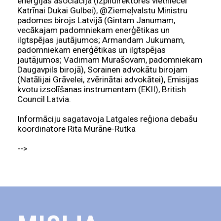
enerģijas asociācija (izpildirektores vietniecei
Katrīnai Dukai Gulbei), @Ziemeļvalstu Ministru
padomes birojs Latvijā (Gintam Janumam,
vecākajam padomniekam enerģētikas un
ilgtspējas jautājumos; Armandam Jukumam,
padomniekam enerģētikas un ilgtspējas
jautājumos; Vadimam Murašovam, padomniekam
Daugavpils birojā), Sorainen advokātu birojam
(Natālijai Grāvelei, zvērinātai advokātei), Emisijas
kvotu izsolīšanas instrumentam (EKII), British
Council Latvia.
Informāciju sagatavoja Latgales reģiona debašu
koordinatore Rita Murāne-Rutka
-->