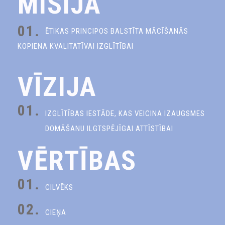
MISIJA
01.
ĒTIKAS PRINCIPOS BALSTĪTA MĀCĪŠANĀS
KOPIENA KVALITATĪVAI IZGLĪTĪBAI
VĪZIJA
01.
IZGLĪTĪBAS IESTĀDE, KAS VEICINA IZAUGSMES
DOMĀŠANU ILGTSPĒJĪGAI ATTĪSTĪBAI
VĒRTĪBAS
01.
CILVĒKS
02.
CIEŅA