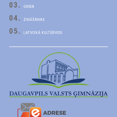
03.
GRIBA
04.
ZINĀŠANAS
05.
LATVISKĀ KULTŪRVIDE