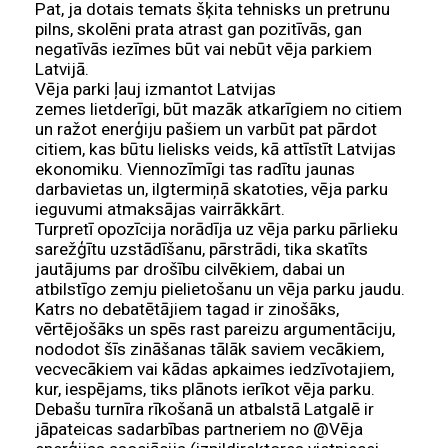
Pat, ja dotais temats šķita tehnisks un pretrunu
pilns, skolēni prata atrast gan pozitīvās, gan
negatīvās iezīmes būt vai nebūt vēja parkiem
Latvijā.
Vēja parki ļauj izmantot Latvijas
zemes lietderīgi, būt mazāk atkarīgiem no citiem
un ražot enerģiju pašiem un varbūt pat pārdot
citiem, kas būtu lielisks veids, kā attīstīt Latvijas
ekonomiku. Viennozīmīgi tas radītu jaunas
darbavietas un, ilgtermiņā skatoties, vēja parku
ieguvumi atmaksājas vairrākkārt.
Turpretī opozīcija norādīja uz vēja parku pārlieku
sarežģītu uzstādīšanu, pārstrādi, tika skatīts
jautājums par drošību cilvēkiem, dabai un
atbilstīgo zemju pielietošanu un vēja parku jaudu.
Katrs no debatētājiem tagad ir zinošāks,
vērtējošāks un spēs rast pareizu argumentāciju,
nododot šīs zināšanas tālāk saviem vecākiem,
vecvecākiem vai kādas apkaimes iedzīvotajiem,
kur, iespējams, tiks plānots ierīkot vēja parku.
Debašu turnīra rīkošanā un atbalstā Latgalē ir
jāpateicas sadarbības partneriem no @Vēja