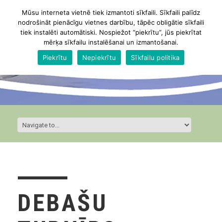
Mūsu interneta vietnē tiek izmantoti sīkfaili. Sīkfaili palīdz
nodrošināt pienācīgu vietnes darbību, tāpēc obligātie sīkfaili
tiek instalēti automātiski. Nospiežot “piekrītu”, jūs piekrītat
mērķa sīkfailu instalēšanai un izmantošanai.
Piekrītu
Nepiekrītu
Sīkfailu politika
DEBAŠU