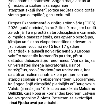
zināšanām un prasmēm. Šogad maijs sākās ar
ģimnāzistu izciliem sasniegumiem
starptautiskajā līmenī, jo tika iegūtas godalgotās
vietas gan olimpiādē, gan konkursā.
Eiropas Eksperimentālo zinātņu olimpiāde (EOES)
2026. gadā norisinājās no 2. līdz 9. maijam Lundā,
Zviedrijā. Tā ir prestiža starpdisciplināra komandu
olimpiāde dabaszinātnēs, kas apvieno bioloģijas,
ķīmijas un fizikas eksperimentālos uzdevumus
jauniešiem vecumā no 15 līdz 17 gadiem.
Talantīgākie jaunieši no vairāk nekā 20 Eiropas
valstīm sacentās komandās pa trim, pētot
dažādus dabaszinātņu fenomenus. Viņi darbojas
universitātes līmeņa laboratorijās, risinot
sarežģītus, problēmorientētus uzdevumus, kas
saistīti ar reāliem zinātniskiem pētījumiem un
starpdisciplināriem eksperimentiem. Lepojamies,
ka šogad šajā olimpiādē piedalījās arī Daugavpils
Valsts ģimnāzijas 10. klases audzēknis
Maksims
Selickis,
kurš kopā ar komandas biedriem Latvijai
ieguva godpilno
3. vietu.
Pateicamies skolotājai
Irinai Fjodorovai
par atbalstu!