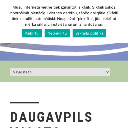
Mūsu interneta vietnē tiek izmantoti sīkfaili. Sīkfaili palīdz
nodrošināt pienācīgu vietnes darbību, tāpēc obligātie sīkfaili
tiek instalēti automātiski. Nospiežot “piekrītu”, jūs piekrītat
mērķa sīkfailu instalēšanai un izmantošanai.
Piekrītu
Nepiekrītu
Sīkfailu politika
DAUGAVPILS