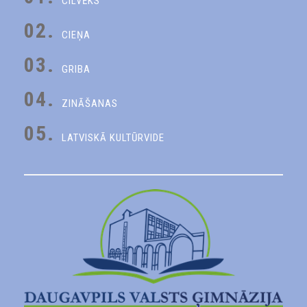
CILVĒKS
02.
CIEŅA
03.
GRIBA
04.
ZINĀŠANAS
05.
LATVISKĀ KULTŪRVIDE