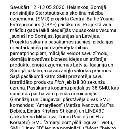
Savukārt 12.-13.05.2026. Helsinkos, Somijā
norisinājās Starptautiskais skolēnu mācību
uzņēmumu (SMU) projekta Central Baltic Young
Entrepreneurs (CBYE) pasākums. Projektā visa
mācību gada laikā piedalījās vidusskolas vecuma
jaunieši no Somijas, Igaunijas un Latvijas.
Projekta sākuma pasākumos jaunieši piedalījās
meistarklasēs par uzņēmējdarbības
pamatprincipiem, mācījās veidot savu zīmolu,
domāja inovatīvas biznesa idejas un attīstīja
produktu, ēnoja uzņēmumus Latvijā, Igaunijā un
Somijā, uzlaboja savas angļu valodas prasmes.
Šajā pasākumā katrs SMU prezentēja savu
izstrādāto produktu
Pich
jeb īsā 30 sekunžu
uzrunā. Pasākumā kopumā piedalījās 38 SMU, kas
sacentās par balvām piecās nominācijās.
Ģimnāziju un Daugavpili pārstāvēja divas SMU
komandas: “Amarylleon” (Matīss Ivanovs, Karīna
Bobiča, Einārs Kristers Stikāns) un LINEX3D
(Jekaterīna Mihailova, Toms Pauliņš un Elza
Korsiete). SMU “Amarylleon”
pīčā
ieguva 1.vietu,
SMU “Linex 3D” ieguva nomināciju "
Most likely to