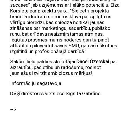
succeed
" jeb uzņēmums ar lielāko potenciālu. Elza
Korsiete par projektu saka: “Šie četri projekta
braucieni katram no mums kļuva par spilgtu un
vērtīgu pieredzi, kas sniedza ne tikai jaunas
zināšanas par marketingu, sadarbību, publisko
runu, bet arī deva neaizmirstamas atmiņas.
Iegūtās prasmes mums noderēs gan turpinot
attīstīt un pilnveidot savus SMU, gan arī nākotnes
izglītībā un profesionālajā darbībā.”
Sakām lielu paldies skolotājai
Dacei Ozerskai
par
aizrautību, pacietību un radošumu, rosinot
jauniešus izvirzīt ambiciozus mērķus!
Informāciju sagatavoja
DVĢ direktores vietniece Signita Gabrāne
-->