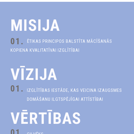
MISIJA
01.
ĒTIKAS PRINCIPOS BALSTĪTA MĀCĪŠANĀS
KOPIENA KVALITATĪVAI IZGLĪTĪBAI
VĪZIJA
01.
IZGLĪTĪBAS IESTĀDE, KAS VEICINA IZAUGSMES
DOMĀŠANU ILGTSPĒJĪGAI ATTĪSTĪBAI
VĒRTĪBAS
01.