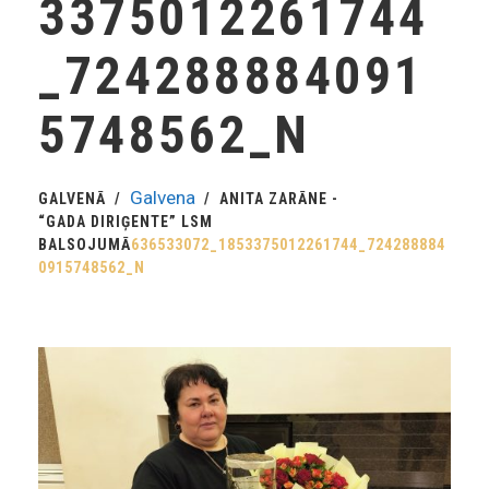
3375012261744
_724288884091
5748562_N
Galvena
GALVENĀ
ANITA ZARĀNE -
“GADA DIRIĢENTE” LSM
BALSOJUMĀ
636533072_1853375012261744_724288884
0915748562_N