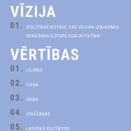
VĪZIJA
01.
IZGLĪTĪBAS IESTĀDE, KAS VEICINA IZAUGSMES
DOMĀŠANU ILGTSPĒJĪGAI ATTĪSTĪBAI
VĒRTĪBAS
01.
CILVĒKS
02.
CIEŅA
03.
GRIBA
04.
ZINĀŠANAS
05.
LATVISKĀ KULTŪRVIDE