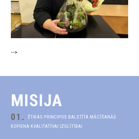
-->
MISIJA
01.
ĒTIKAS PRINCIPOS BALSTĪTA MĀCĪŠANĀS
KOPIENA KVALITATĪVAI IZGLĪTĪBAI