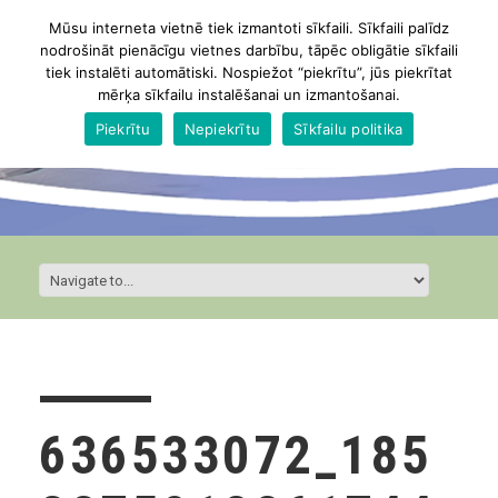
Mūsu interneta vietnē tiek izmantoti sīkfaili. Sīkfaili palīdz
nodrošināt pienācīgu vietnes darbību, tāpēc obligātie sīkfaili
tiek instalēti automātiski. Nospiežot “piekrītu”, jūs piekrītat
mērķa sīkfailu instalēšanai un izmantošanai.
Piekrītu
Nepiekrītu
Sīkfailu politika
636533072_185