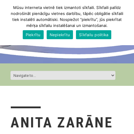
Mūsu interneta vietnē tiek izmantoti sīkfaili. Sīkfaili palīdz
nodrošināt pienācīgu vietnes darbību, tāpēc obligātie sīkfaili
tiek instalēti automātiski. Nospiežot “piekrītu”, jūs piekrītat
mērķa sīkfailu instalēšanai un izmantošanai.
Piekrītu
Nepiekrītu
Sīkfailu politika
ANITA ZARĀNE