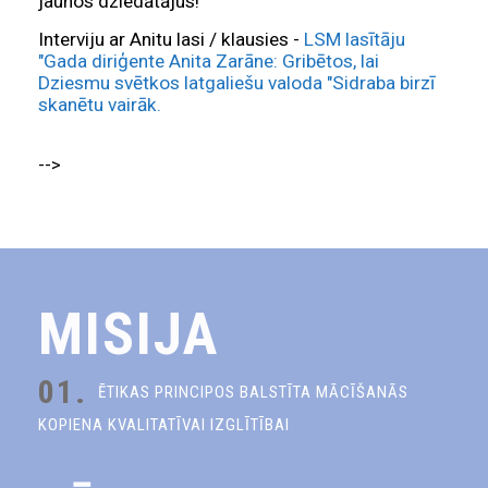
jaunos dziedātājus!
Interviju ar Anitu lasi / klausies -
LSM lasītāju
"Gada diriģente Anita Zarāne: Gribētos, lai
Dziesmu svētkos latgaliešu valoda "Sidraba birzī
skanētu vairāk.
-->
MISIJA
01.
ĒTIKAS PRINCIPOS BALSTĪTA MĀCĪŠANĀS
KOPIENA KVALITATĪVAI IZGLĪTĪBAI