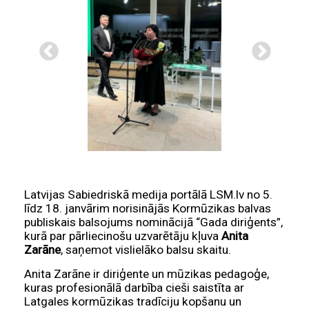
Latvijas Sabiedriskā medija portālā LSM.lv no 5.
līdz 18. janvārim norisinājās Kormūzikas balvas
publiskais balsojums nominācijā “Gada diriģents”,
kurā par pārliecinošu uzvarētāju kļuva
Anita
Zarāne
, saņemot vislielāko balsu skaitu.
Anita Zarāne ir diriģente un mūzikas pedagoģe,
kuras profesionālā darbība cieši saistīta ar
Latgales kormūzikas tradīciju kopšanu un