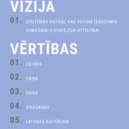
VĪZIJA
01.
IZGLĪTĪBAS IESTĀDE, KAS VEICINA IZAUGSMES
DOMĀŠANU ILGTSPĒJĪGAI ATTĪSTĪBAI
VĒRTĪBAS
01.
CILVĒKS
02.
CIEŅA
03.
GRIBA
04.
ZINĀŠANAS
05.
LATVISKĀ KULTŪRVIDE