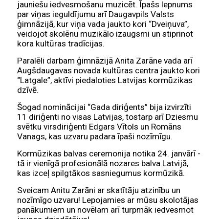
jauniešu iedvesmošanu muzicēt. Īpašs lepnums
par viņas ieguldījumu arī Daugavpils Valsts
ģimnāzijā, kur viņa vada jaukto kori “Dveiņuva”,
veidojot skolēnu muzikālo izaugsmi un stiprinot
kora kultūras tradīcijas.
Paralēli darbam ģimnāzijā Anita Zarāne vada arī
Augšdaugavas novada kultūras centra jaukto kori
“Latgale”, aktīvi piedaloties Latvijas kormūzikas
dzīvē.
Šogad nominācijai “Gada diriģents” bija izvirzīti
11 diriģenti no visas Latvijas, tostarp arī Dziesmu
svētku virsdiriģenti Edgars Vītols un Romāns
Vanags, kas uzvaru padara īpaši nozīmīgu.
Kormūzikas balvas ceremonija notika 24. janvārī -
tā ir vienīgā profesionālā nozares balva Latvijā,
kas izceļ spilgtākos sasniegumus kormūzikā.
Sveicam Anitu Zarāni ar skatītāju atzinību un
nozīmīgo uzvaru! Lepojamies ar mūsu skolotājas
panākumiem un novēlam arī turpmāk iedvesmot