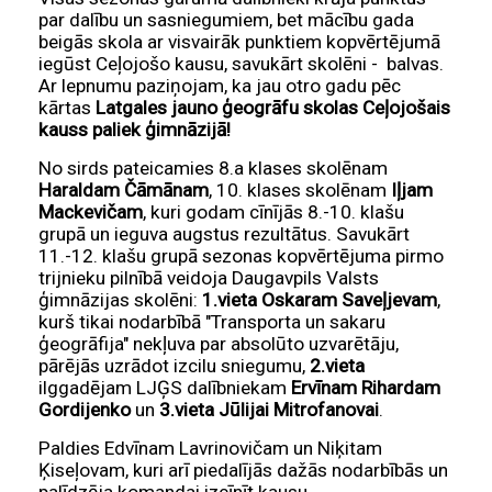
par dalību un sasniegumiem, bet mācību gada
beigās skola ar visvairāk punktiem kopvērtējumā
iegūst Ceļojošo kausu, savukārt skolēni - balvas.
Ar lepnumu paziņojam, ka jau otro gadu pēc
kārtas
Latgales jauno ģeogrāfu skolas Ceļojošais
kauss paliek ģimnāzijā!
No sirds pateicamies 8.a klases skolēnam
Haraldam Čāmānam
, 10. klases skolēnam
Iļjam
Mackevičam
, kuri godam cīnījās 8.-10. klašu
grupā un ieguva augstus rezultātus. Savukārt
11.-12. klašu grupā sezonas kopvērtējuma pirmo
trijnieku pilnībā veidoja Daugavpils Valsts
ģimnāzijas skolēni:
1.vieta
Oskaram Saveļjevam
,
kurš tikai nodarbībā "Transporta un sakaru
ģeogrāfija" nekļuva par absolūto uzvarētāju,
pārējās uzrādot izcilu sniegumu,
2.vieta
ilggadējam LJĢS dalībniekam
Ervīnam Rihardam
Gordijenko
un
3.vieta Jūlijai Mitrofanovai
.
Paldies Edvīnam Lavrinovičam un Niķitam
Ķiseļovam, kuri arī piedalījās dažās nodarbībās un