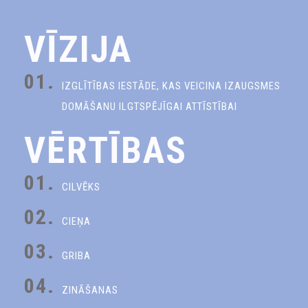
VĪZIJA
01.
IZGLĪTĪBAS IESTĀDE, KAS VEICINA IZAUGSMES
DOMĀŠANU ILGTSPĒJĪGAI ATTĪSTĪBAI
VĒRTĪBAS
01.
CILVĒKS
02.
CIEŅA
03.
GRIBA
04.
ZINĀŠANAS