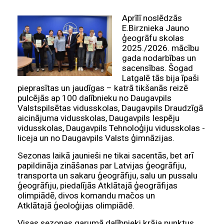
Aprīlī noslēdzās
E.Birznieka Jauno
ģeogrāfu skolas
2025./2026. mācību
gada nodarbības un
sacensības. Šogad
Latgalē tās bija īpaši
pieprasītas un jaudīgas – katrā tikšanās reizē
pulcējās ap 100 dalībnieku no Daugavpils
Valstspilsētas vidusskolas, Daugavpils Draudzīgā
aicinājuma vidusskolas, Daugavpils Iespēju
vidusskolas, Daugavpils Tehnoloģiju vidusskolas -
liceja un no Daugavpils Valsts ģimnāzijas.
Sezonas laikā jaunieši ne tikai sacentās, bet arī
papildināja zināšanas par Latvijas ģeogrāfiju,
transporta un sakaru ģeogrāfiju, salu un pussalu
ģeogrāfiju, piedalījās Atklātajā ģeogrāfijas
olimpiādē, divos komandu mačos un
Atklātajā ģeoloģijas olimpiādē.
Visas sezonas garumā dalībnieki krāja punktus