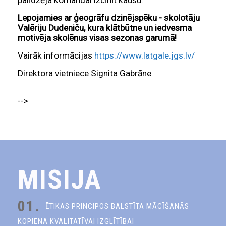
palīdzēja komandai izcīnīt kausu.
Lepojamies ar ģeogrāfu dzinējspēku - skolotāju
Valēriju Dudeniču, kura klātbūtne un iedvesma
motivēja skolēnus visas sezonas garumā!
Vairāk informācijas
https://www.latgale.jgs.lv/
Direktora vietniece Signita Gabrāne
-->
MISIJA
01.
ĒTIKAS PRINCIPOS BALSTĪTA MĀCĪŠANĀS
KOPIENA KVALITATĪVAI IZGLĪTĪBAI