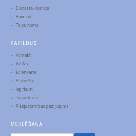
Dienesta viesnīca
Baseins
Telpu noma
PAPILDUS
Kontakti
Arhīvs
Ēdienkarte
Bibliotēka
Iepirkumi
Lapas karte
Piekļūstamības paziņojums
MEKLĒŠANA