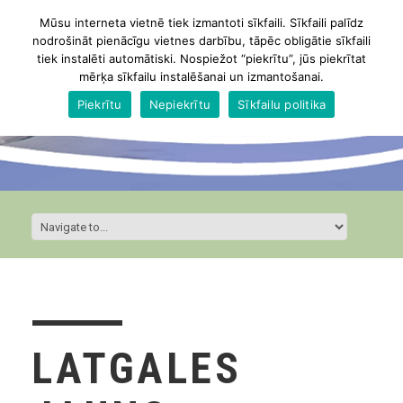
Mūsu interneta vietnē tiek izmantoti sīkfaili. Sīkfaili palīdz
nodrošināt pienācīgu vietnes darbību, tāpēc obligātie sīkfaili
tiek instalēti automātiski. Nospiežot “piekrītu”, jūs piekrītat
mērķa sīkfailu instalēšanai un izmantošanai.
Piekrītu
Nepiekrītu
Sīkfailu politika
LATGALES