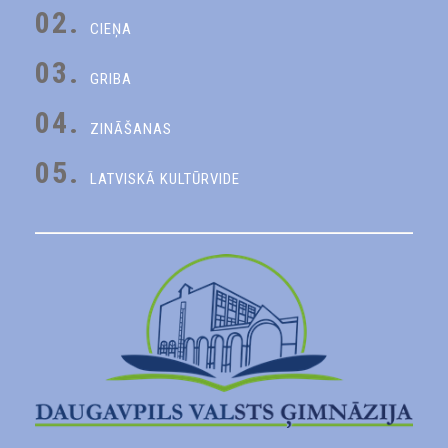
02.
CIEŅA
03.
GRIBA
04.
ZINĀŠANAS
05.
LATVISKĀ KULTŪRVIDE