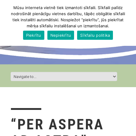
Mūsu interneta vietnē tiek izmantoti sīkfaili. Sīkfaili palīdz
nodrošināt pienācīgu vietnes darbību, tāpēc obligātie sīkfaili
tiek instalēti automātiski. Nospiežot “piekrītu”, jūs piekrītat
mērķa sīkfailu instalēšanai un izmantošanai.
Piekrītu
Nepiekrītu
Sīkfailu politika
“PER ASPERA