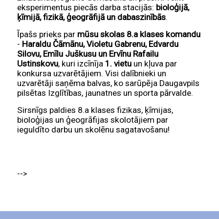
eksperimentus piecās darba stacijās:
bioloģijā,
ķīmijā, fizikā, ģeogrāfijā un dabaszinībās
.
Īpašs prieks par
mūsu skolas 8.a klases komandu
-
Haraldu Čāmānu, Violetu Gabrenu, Edvardu
Silovu, Emīlu Juškusu un Ervīnu Rafailu
Ustinskovu
, kuri izcīnīja
1. vietu
un kļuva par
konkursa uzvarētājiem. Visi dalībnieki un
uzvarētāji saņēma balvas, ko sarūpēja Daugavpils
pilsētas Izglītības, jaunatnes un sporta pārvalde.
Sirsnīgs paldies 8.a klases fizikas, ķīmijas,
bioloģijas un ģeogrāfijas skolotājiem par
ieguldīto darbu un skolēnu sagatavošanu!
-->