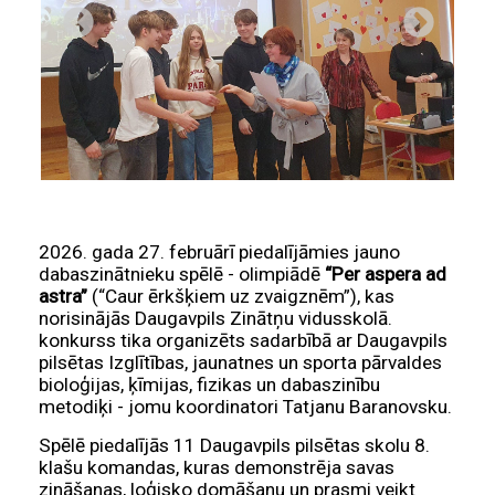
2026. gada 27. februārī piedalījāmies jauno
dabaszinātnieku spēlē - olimpiādē
“Per aspera ad
astra”
(“Caur ērkšķiem uz zvaigznēm”), kas
norisinājās
Daugavpils Zinātņu vidusskolā
.
konkurss tika organizēts sadarbībā ar
Daugavpils
pilsētas Izglītības, jaunatnes un sporta pārvaldes
bioloģijas, ķīmijas, fizikas un dabaszinību
metodiķi - jomu koordinatori
Tatjanu Baranovsku
.
Spēlē piedalījās 11 Daugavpils pilsētas skolu 8.
klašu komandas, kuras demonstrēja savas
zināšanas, loģisko domāšanu un prasmi veikt