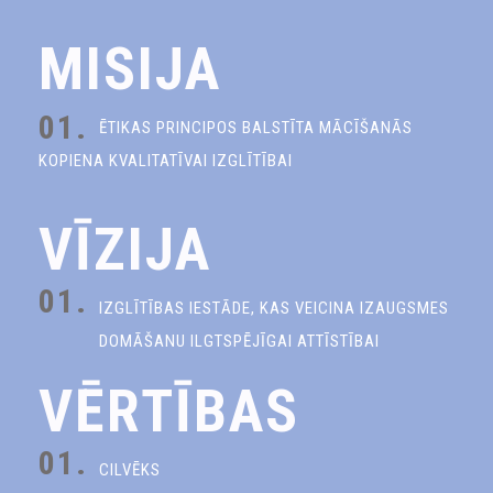
MISIJA
01.
ĒTIKAS PRINCIPOS BALSTĪTA MĀCĪŠANĀS
KOPIENA KVALITATĪVAI IZGLĪTĪBAI
VĪZIJA
01.
IZGLĪTĪBAS IESTĀDE, KAS VEICINA IZAUGSMES
DOMĀŠANU ILGTSPĒJĪGAI ATTĪSTĪBAI
VĒRTĪBAS
01.
CILVĒKS