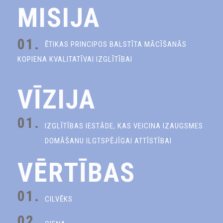
MISIJA
01.
ĒTIKAS PRINCIPOS BALSTĪTA MĀCĪŠANĀS
KOPIENA KVALITATĪVAI IZGLĪTĪBAI
VĪZIJA
01.
IZGLĪTĪBAS IESTĀDE, KAS VEICINA IZAUGSMES
DOMĀŠANU ILGTSPĒJĪGAI ATTĪSTĪBAI
VĒRTĪBAS
01.
CILVĒKS
02.