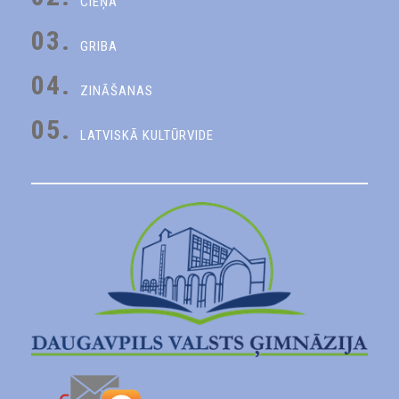
CIEŅA
03.
GRIBA
04.
ZINĀŠANAS
05.
LATVISKĀ KULTŪRVIDE