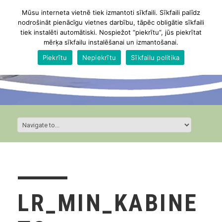
Mūsu interneta vietnē tiek izmantoti sīkfaili. Sīkfaili palīdz
nodrošināt pienācīgu vietnes darbību, tāpēc obligātie sīkfaili
tiek instalēti automātiski. Nospiežot “piekrītu”, jūs piekrītat
mērķa sīkfailu instalēšanai un izmantošanai.
Piekrītu
Nepiekrītu
Sīkfailu politika
LR_MIN_KABINE