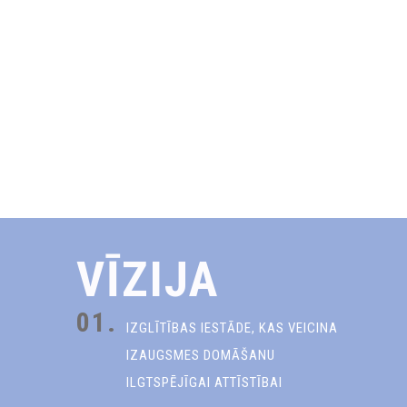
VĪZIJA
01.
IZGLĪTĪBAS IESTĀDE, KAS VEICINA
IZAUGSMES DOMĀŠANU
ILGTSPĒJĪGAI ATTĪSTĪBAI