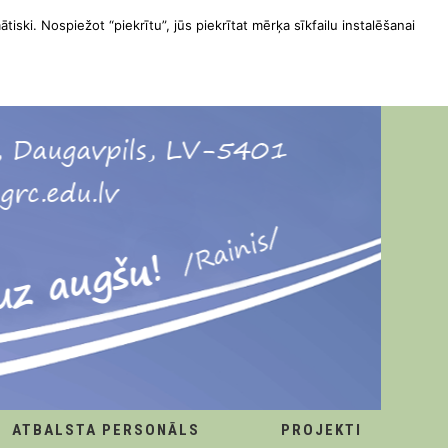
ātiski. Nospiežot “piekrītu”, jūs piekrītat mērķa sīkfailu instalēšanai
ATBALSTA PERSONĀLS
PROJEKTI