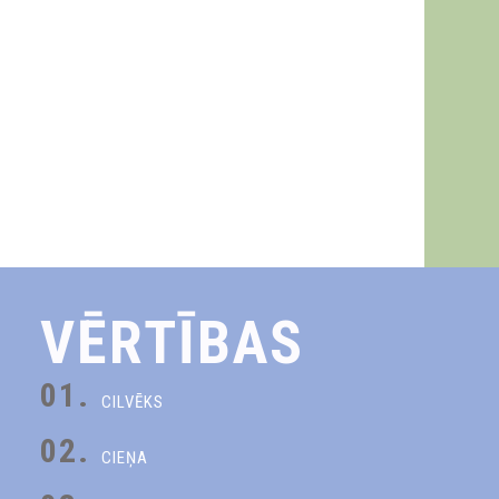
VĒRTĪBAS
01.
CILVĒKS
02.
CIEŅA