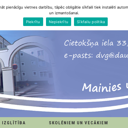
nāt pienācīgu vietnes darbību, tāpēc obligātie sīkfaili tiek instalēti autom
un izmantošanai.
Piekrītu
Nepiekrītu
Sīkfailu politika
IZGLĪTĪBA
SKOLĒNIEM UN VECĀKIEM