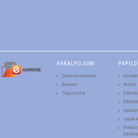
PAKALPOJUMI
PAPIL
Dienesta viesnīca
Kontakt
Baseins
Arhīvs
Telpu noma
Ēdienk
Bibliot
Iepirku
Lapas 
Piekļū
paziņo