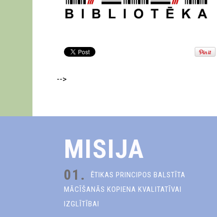
-->
MISIJA
01.
ĒTIKAS PRINCIPOS BALSTĪTA
MĀCĪŠANĀS KOPIENA KVALITATĪVAI
IZGLĪTĪBAI