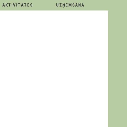
AKTIVITĀTES
UZŅEMŠANA