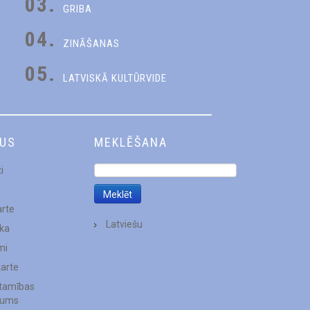
03.
GRIBA
04.
ZINĀŠANAS
05.
LATVISKĀ KULTŪRVIDE
DUS
MEKLĒŠANA
i
arte
Latviešu
ēka
mi
karte
stamības
jums