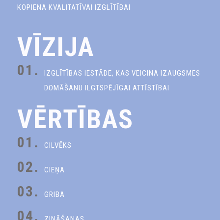
KOPIENA KVALITATĪVAI IZGLĪTĪBAI
VĪZIJA
01.
IZGLĪTĪBAS IESTĀDE, KAS VEICINA IZAUGSMES
DOMĀŠANU ILGTSPĒJĪGAI ATTĪSTĪBAI
VĒRTĪBAS
01.
CILVĒKS
02.
CIEŅA
03.
GRIBA
04.
ZINĀŠANAS