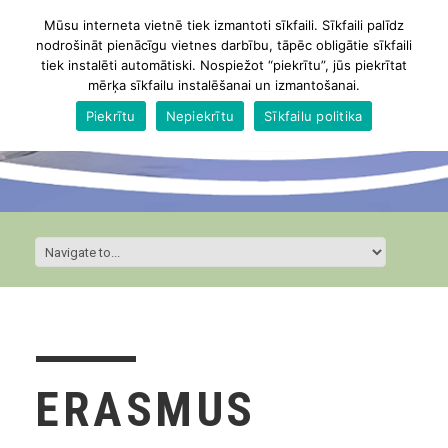
Mūsu interneta vietnē tiek izmantoti sīkfaili. Sīkfaili palīdz
nodrošināt pienācīgu vietnes darbību, tāpēc obligātie sīkfaili
tiek instalēti automātiski. Nospiežot “piekrītu”, jūs piekrītat
mērķa sīkfailu instalēšanai un izmantošanai.
Piekrītu
Nepiekrītu
Sīkfailu politika
ERASMUS