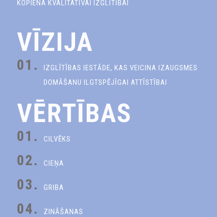
KOPIENA KVALITATĪVAI IZGLĪTĪBAI
VĪZIJA
01.
IZGLĪTĪBAS IESTĀDE, KAS VEICINA IZAUGSMES
DOMĀŠANU ILGTSPĒJĪGAI ATTĪSTĪBAI
VĒRTĪBAS
01.
CILVĒKS
02.
CIEŅA
03.
GRIBA
04.
ZINĀŠANAS