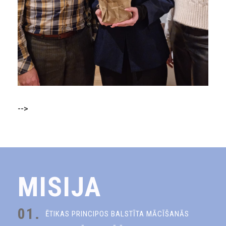
-->
MISIJA
01.
ĒTIKAS PRINCIPOS BALSTĪTA MĀCĪŠANĀS