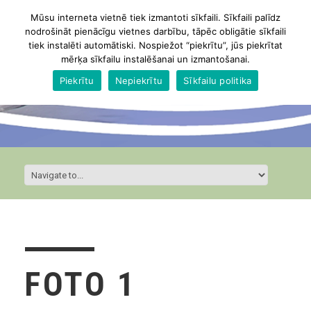
Mūsu interneta vietnē tiek izmantoti sīkfaili. Sīkfaili palīdz
nodrošināt pienācīgu vietnes darbību, tāpēc obligātie sīkfaili
tiek instalēti automātiski. Nospiežot “piekrītu”, jūs piekrītat
mērķa sīkfailu instalēšanai un izmantošanai.
Piekrītu
Nepiekrītu
Sīkfailu politika
FOTO 1