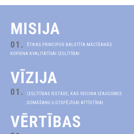
MISIJA
01.
ĒTIKAS PRINCIPOS BALSTĪTA MĀCĪŠANĀS
KOPIENA KVALITATĪVAI IZGLĪTĪBAI
VĪZIJA
01.
IZGLĪTĪBAS IESTĀDE, KAS VEICINA IZAUGSMES
DOMĀŠANU ILGTSPĒJĪGAI ATTĪSTĪBAI
VĒRTĪBAS