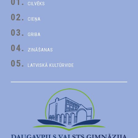
01.
CILVĒKS
02.
CIEŅA
03.
GRIBA
04.
ZINĀŠANAS
05.
LATVISKĀ KULTŪRVIDE