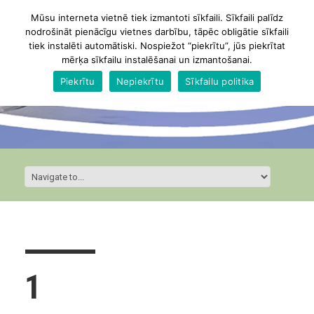
Mūsu interneta vietnē tiek izmantoti sīkfaili. Sīkfaili palīdz
nodrošināt pienācīgu vietnes darbību, tāpēc obligātie sīkfaili
tiek instalēti automātiski. Nospiežot “piekrītu”, jūs piekrītat
mērķa sīkfailu instalēšanai un izmantošanai.
Piekrītu
Nepiekrītu
Sīkfailu politika
1