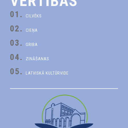
VĒRTĪBAS
01.
CILVĒKS
02.
CIEŅA
03.
GRIBA
04.
ZINĀŠANAS
05.
LATVISKĀ KULTŪRVIDE