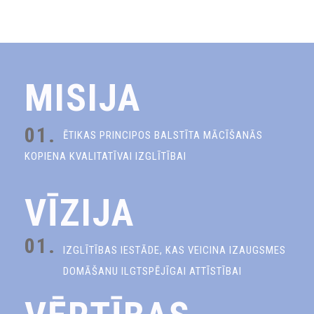
MISIJA
01.
ĒTIKAS PRINCIPOS BALSTĪTA MĀCĪŠANĀS
KOPIENA KVALITATĪVAI IZGLĪTĪBAI
VĪZIJA
01.
IZGLĪTĪBAS IESTĀDE, KAS VEICINA IZAUGSMES
DOMĀŠANU ILGTSPĒJĪGAI ATTĪSTĪBAI