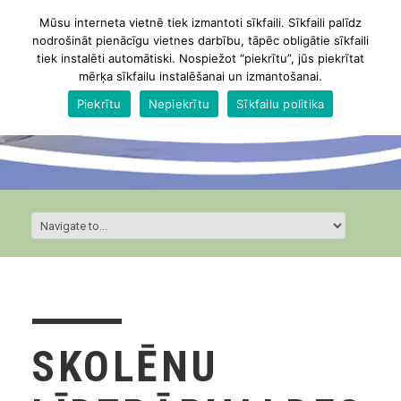
Mūsu interneta vietnē tiek izmantoti sīkfaili. Sīkfaili palīdz
nodrošināt pienācīgu vietnes darbību, tāpēc obligātie sīkfaili
tiek instalēti automātiski. Nospiežot “piekrītu”, jūs piekrītat
mērķa sīkfailu instalēšanai un izmantošanai.
Piekrītu
Nepiekrītu
Sīkfailu politika
SKOLĒNU