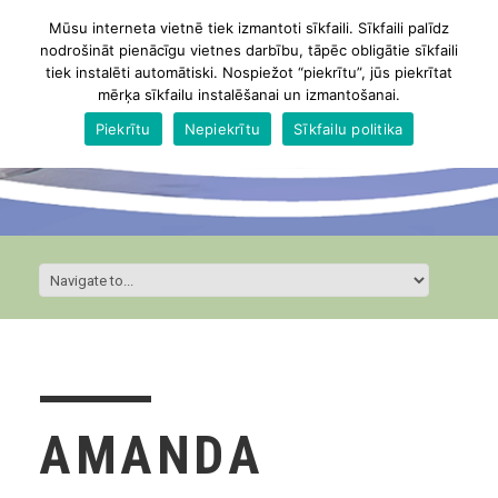
Mūsu interneta vietnē tiek izmantoti sīkfaili. Sīkfaili palīdz
nodrošināt pienācīgu vietnes darbību, tāpēc obligātie sīkfaili
tiek instalēti automātiski. Nospiežot “piekrītu”, jūs piekrītat
mērķa sīkfailu instalēšanai un izmantošanai.
Piekrītu
Nepiekrītu
Sīkfailu politika
AMANDA