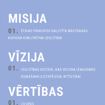
MISIJA
01.
ĒTIKAS PRINCIPOS BALSTĪTA MĀCĪŠANĀS
KOPIENA KVALITATĪVAI IZGLĪTĪBAI
VĪZIJA
01.
IZGLĪTĪBAS IESTĀDE, KAS VEICINA IZAUGSMES
DOMĀŠANU ILGTSPĒJĪGAI ATTĪSTĪBAI
VĒRTĪBAS
01.
CILVĒKS