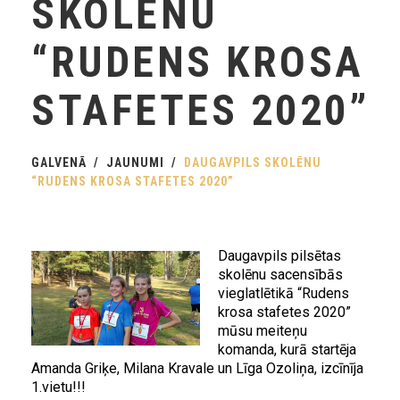
SKOLĒNU
“RUDENS KROSA
STAFETES 2020”
GALVENĀ
JAUNUMI
DAUGAVPILS SKOLĒNU
“RUDENS KROSA STAFETES 2020”
Daugavpils pilsētas
skolēnu sacensībās
vieglatlētikā “Rudens
krosa stafetes 2020”
mūsu meiteņu
komanda, kurā startēja
Amanda Griķe, Milana Kravale un Līga Ozoliņa, izcīnīja
1.vietu!!!