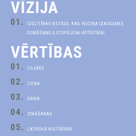
VĪZIJA
01.
IZGLĪTĪBAS IESTĀDE, KAS VEICINA IZAUGSMES
DOMĀŠANU ILGTSPĒJĪGAI ATTĪSTĪBAI
VĒRTĪBAS
01.
CILVĒKS
02.
CIEŅA
03.
GRIBA
04.
ZINĀŠANAS
05.
LATVISKĀ KULTŪRVIDE