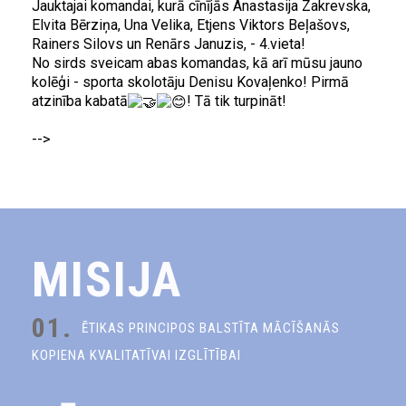
Jauktajai komandai, kurā cīnījās Anastasija Zakrevska,
Elvita Bērziņa, Una Velika, Etjens Viktors Beļašovs,
Rainers Silovs un Renārs Januzis, - 4.vieta!
No sirds sveicam abas komandas, kā arī mūsu jauno
kolēģi - sporta skolotāju Denisu Kovaļenko! Pirmā
atzinība kabatā
! Tā tik turpināt!
-->
MISIJA
01.
ĒTIKAS PRINCIPOS BALSTĪTA MĀCĪŠANĀS
KOPIENA KVALITATĪVAI IZGLĪTĪBAI