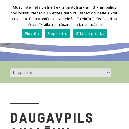
Mūsu interneta vietnē tiek izmantoti sīkfaili. Sīkfaili palīdz
nodrošināt pienācīgu vietnes darbību, tāpēc obligātie sīkfaili
tiek instalēti automātiski. Nospiežot “piekrītu”, jūs piekrītat
mērķa sīkfailu instalēšanai un izmantošanai.
Piekrītu
Nepiekrītu
Sīkfailu politika
DAUGAVPILS