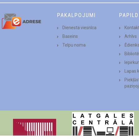
PAKALPOJUMI
PAPIL
Dienesta viesnīca
Kontakt
Baseins
Arhīvs
Telpu noma
Ēdienk
Bibliot
Iepirku
Lapas 
Piekļū
paziņo