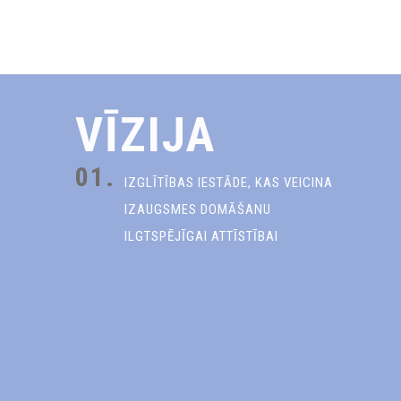
VĪZIJA
01.
IZGLĪTĪBAS IESTĀDE, KAS VEICINA
IZAUGSMES DOMĀŠANU
ILGTSPĒJĪGAI ATTĪSTĪBAI