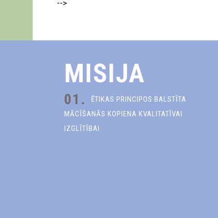
-->
MISIJA
01.
ĒTIKAS PRINCIPOS BALSTĪTA
MĀCĪŠANĀS KOPIENA KVALITATĪVAI
IZGLĪTĪBAI