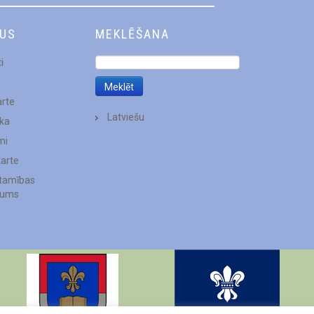
DUS
MEKLĒŠANA
i
arte
Latviešu
ēka
mi
karte
stamības
jums