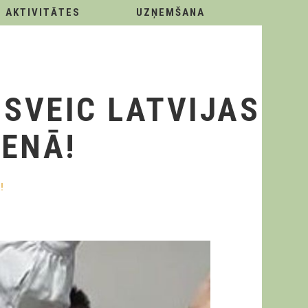
AKTIVITĀTES
UZŅEMŠANA
SVEIC LATVIJAS
ENĀ!
!