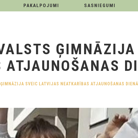
PAKALPOJUMI
SASNIEGUMI
VALSTS ĢIMNĀZIJA 
 ATJAUNOŠANAS DI
 ĢIMNĀZIJA SVEIC LATVIJAS NEATKARĪBAS ATJAUNOŠANAS DIENĀ