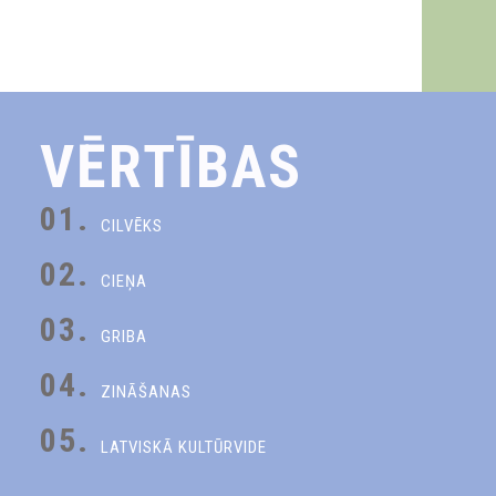
VĒRTĪBAS
01.
CILVĒKS
02.
CIEŅA
03.
GRIBA
04.
ZINĀŠANAS
05.
LATVISKĀ KULTŪRVIDE