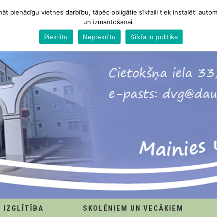
nāt pienācīgu vietnes darbību, tāpēc obligātie sīkfaili tiek instalēti autom
un izmantošanai.
Piekrītu
Nepiekrītu
Sīkfailu politika
IZGLĪTĪBA
SKOLĒNIEM UN VECĀKIEM