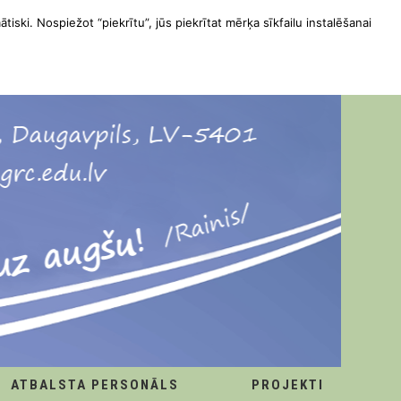
ātiski. Nospiežot “piekrītu”, jūs piekrītat mērķa sīkfailu instalēšanai
ATBALSTA PERSONĀLS
PROJEKTI