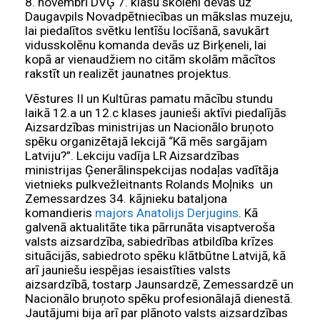
8. novembrī DVĢ 7. klašu skolēni devās uz
Daugavpils Novadpētniecības un mākslas muzeju,
lai piedalītos svētku lentīšu locīšanā, savukārt
vidusskolēnu komanda devās uz Birķeneli, lai
kopā ar vienaudžiem no citām skolām mācītos
rakstīt un realizēt jaunatnes projektus.
Vēstures II un Kultūras pamatu mācību stundu
laikā 12.a un 12.c klases jaunieši aktīvi piedalījās
Aizsardzības ministrijas un Nacionālo bruņoto
spēku organizētajā lekcijā “Kā mēs sargājam
Latviju?”. Lekciju vadīja LR Aizsardzības
ministrijas Ģenerālinspekcijas nodaļas vadītāja
vietnieks pulkvežleitnants Rolands Moļniks un
Zemessardzes 34. kājnieku bataljona
komandieris
majors Anatolijs Derjugins
. Kā
galvenā aktualitāte tika pārrunāta visaptveroša
valsts aizsardzība, sabiedrības atbildība krīzes
situācijās, sabiedroto spēku klātbūtne Latvijā, kā
arī jauniešu iespējas iesaistīties valsts
aizsardzībā, tostarp Jaunsardzē, Zemessardzē un
Nacionālo bruņoto spēku profesionālajā dienestā.
Jautājumi bija arī par plānoto valsts aizsardzības