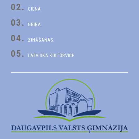
02.
CIEŅA
03.
GRIBA
04.
ZINĀŠANAS
05.
LATVISKĀ KULTŪRVIDE