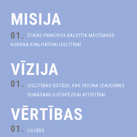
MISIJA
01.
ĒTIKAS PRINCIPOS BALSTĪTA MĀCĪŠANĀS
KOPIENA KVALITATĪVAI IZGLĪTĪBAI
VĪZIJA
01.
IZGLĪTĪBAS IESTĀDE, KAS VEICINA IZAUGSMES
DOMĀŠANU ILGTSPĒJĪGAI ATTĪSTĪBAI
VĒRTĪBAS
01.
CILVĒKS