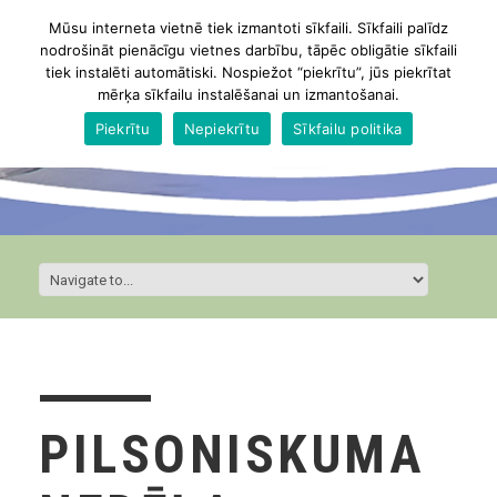
Mūsu interneta vietnē tiek izmantoti sīkfaili. Sīkfaili palīdz
nodrošināt pienācīgu vietnes darbību, tāpēc obligātie sīkfaili
tiek instalēti automātiski. Nospiežot “piekrītu”, jūs piekrītat
mērķa sīkfailu instalēšanai un izmantošanai.
Piekrītu
Nepiekrītu
Sīkfailu politika
PILSONISKUMA