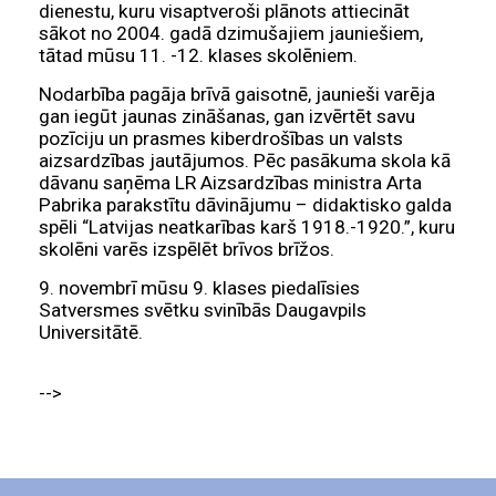
dienestu, kuru visaptveroši plānots attiecināt
sākot no 2004. gadā dzimušajiem jauniešiem,
tātad mūsu 11. -12. klases skolēniem.
Nodarbība pagāja brīvā gaisotnē, jaunieši varēja
gan iegūt jaunas zināšanas, gan izvērtēt savu
pozīciju un prasmes kiberdrošības un valsts
aizsardzības jautājumos. Pēc pasākuma skola kā
dāvanu saņēma LR Aizsardzības ministra Arta
Pabrika parakstītu dāvinājumu – didaktisko galda
spēli “Latvijas neatkarības karš 1918.-1920.”, kuru
skolēni varēs izspēlēt brīvos brīžos.
9. novembrī mūsu 9. klases piedalīsies
Satversmes svētku svinībās Daugavpils
Universitātē.
-->