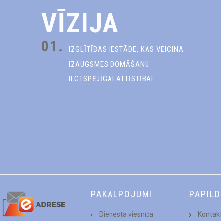
VĪZIJA
01.
IZGLĪTĪBAS IESTĀDE, KAS VEICINA
IZAUGSMES DOMĀŠANU
ILGTSPĒJĪGAI ATTĪSTĪBAI
PAKALPOJUMI
PAPIL
Dienesta viesnīca
Kontakt