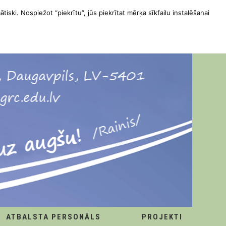
ātiski. Nospiežot “piekrītu”, jūs piekrītat mērķa sīkfailu instalēšanai
ATBALSTA PERSONĀLS
PROJEKTI