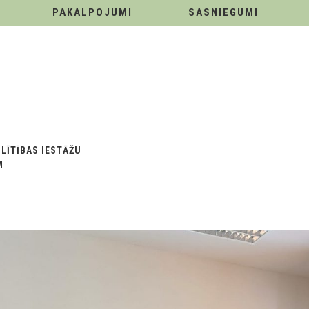
PAKALPOJUMI
SASNIEGUMI
LĪTĪBAS IESTĀŽU
M