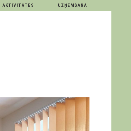
AKTIVITĀTES
UZŅEMŠANA