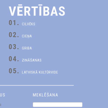
VĒRTĪBAS
01.
CILVĒKS
02.
CIEŅA
03.
GRIBA
04.
ZINĀŠANAS
05.
LATVISKĀ KULTŪRVIDE
DUS
MEKLĒŠANA
i