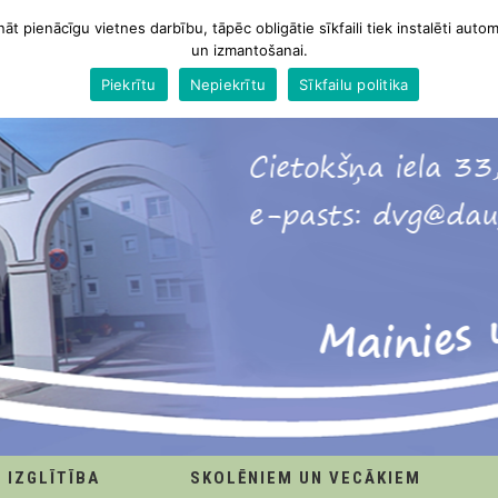
nāt pienācīgu vietnes darbību, tāpēc obligātie sīkfaili tiek instalēti autom
un izmantošanai.
Piekrītu
Nepiekrītu
Sīkfailu politika
IZGLĪTĪBA
SKOLĒNIEM UN VECĀKIEM