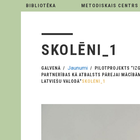
BIBLIOTĒKA
METODISKAIS CENTRS
SKOLĒNI_1
Jaunumi
GALVENĀ
PILOTPROJEKTS “IZG
PARTNERĪBAS KĀ ATBALSTS PĀREJAI MĀCĪBĀ
LATVIEŠU VALODĀ”
SKOLĒNI_1