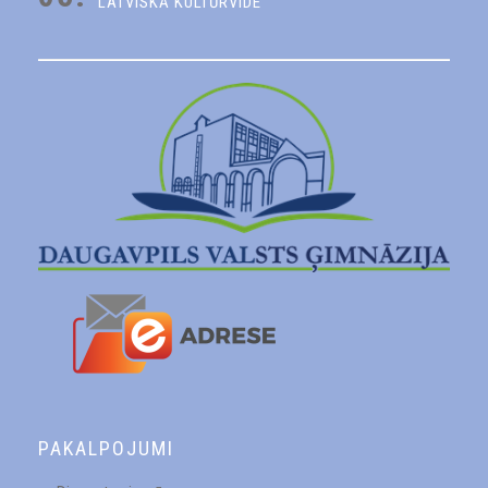
LATVISKĀ KULTŪRVIDE
PAKALPOJUMI