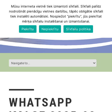
Mūsu interneta vietnē tiek izmantoti sīkfaili. Sīkfaili palīdz
nodrošināt pienācīgu vietnes darbību, tāpēc obligātie sīkfaili
tiek instalēti automātiski. Nospiežot “piekrītu”, jūs piekrītat
mērķa sīkfailu instalēšanai un izmantošanai.
Piekrītu
Nepiekrītu
Sīkfailu politika
WHATSAPP