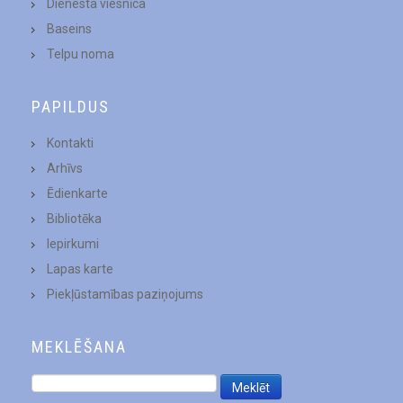
Dienesta viesnīca
Baseins
Telpu noma
PAPILDUS
Kontakti
Arhīvs
Ēdienkarte
Bibliotēka
Iepirkumi
Lapas karte
Piekļūstamības paziņojums
MEKLĒŠANA