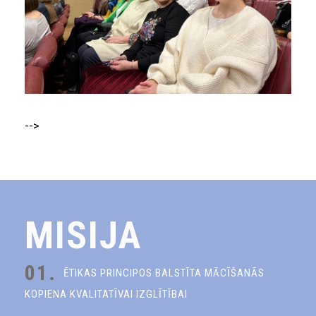
-->
MISIJA
01.
ĒTIKAS PRINCIPOS BALSTĪTA MĀCĪŠANĀS
KOPIENA KVALITATĪVAI IZGLĪTĪBAI