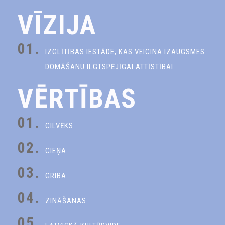
VĪZIJA
01.
IZGLĪTĪBAS IESTĀDE, KAS VEICINA IZAUGSMES
DOMĀŠANU ILGTSPĒJĪGAI ATTĪSTĪBAI
VĒRTĪBAS
01.
CILVĒKS
02.
CIEŅA
03.
GRIBA
04.
ZINĀŠANAS
05.