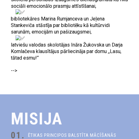
sociāli emocionālo prasmju attīstīšanai,
bibliotekāres Marina Rumjanceva un Jeļena
Stankeviča stāstīja par bibliotēku kā kultūrvidi
sarunām, emocijām un pašizaugsmei,
latviešu valodas skolotājas Ināra Žukovska un Darja
Komlačeva klausītājus pārliecināja par domu ,,Lasu,
tātad esmu!”
-->
MISIJA
01.
ĒTIKAS PRINCIPOS BALSTĪTA MĀCĪŠANĀS