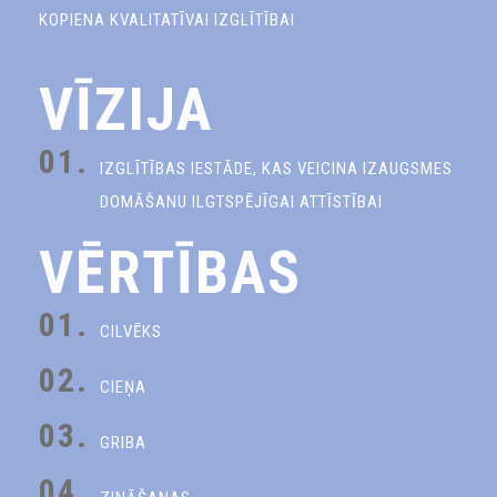
KOPIENA KVALITATĪVAI IZGLĪTĪBAI
VĪZIJA
01.
IZGLĪTĪBAS IESTĀDE, KAS VEICINA IZAUGSMES
DOMĀŠANU ILGTSPĒJĪGAI ATTĪSTĪBAI
VĒRTĪBAS
01.
CILVĒKS
02.
CIEŅA
03.
GRIBA
04.