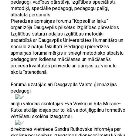
pedagogi, vadības pārstāvji, izglītības speciālisti,
metodiķi, speciālie pedagogi, pedagogu palīgi,
atbalsta personāls.
Pieredzes apmaiņas forumu “Kopsolī ar laiku”
organizēja Daugavpils pilsētas Izglītības pārvaldes
Izglītības satura nodaļas izglītības metodiķi
sadarbībā ar Daugavpils Universitātes Humanitāro un
sociālo zinātņu fakultāti. Pedagogu pieredzes
apmaiņas foruma mērķis ir sniegt metodisko atbalstu
pedagogiem ikdienas mācīšanas un mācīšanās
procesa kvalitātes pilnveidē un pārejas uz vienotu
skolu īstenošanā.
Forumā uzstājās arī Daugavpils Valsts ģimnāzijas
pedagogi:
angļu valodas skolotājas Eva Vovka un Rita Murāne-
Rutka atklāja idejas par to, kā veidot jēgpilnu formatīvo
vērtēšanu skolēna izaugsmei,
direktores vietniece Sandra Rutkovska informēja par
skolēna personības izaugsmes dienasgrāmatu kā rīku