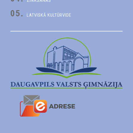
ZINĀŠANAS
05.
LATVISKĀ KULTŪRVIDE