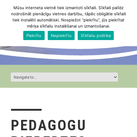
Mūsu interneta vietnē tiek izmantoti sīkfaili. Sīkfaili palīdz
nodrošināt pienācīgu vietnes darbību, tāpēc obligātie sīkfaili
tiek instalēti automātiski. Nospiežot “piekrītu”, jūs piekrītat
mērķa sīkfailu instalēšanai un izmantošanai.
Piekrītu
Nepiekrītu
Sīkfailu politika
PEDAGOGU