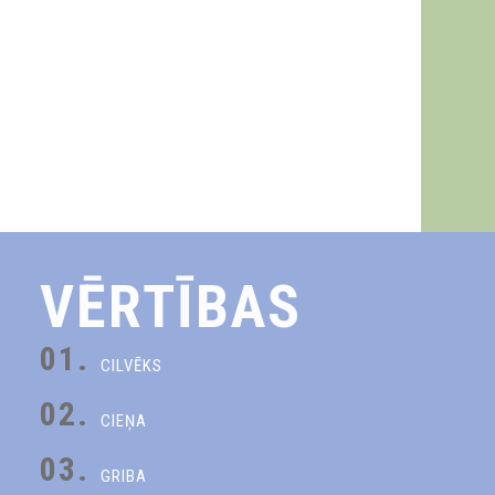
VĒRTĪBAS
01.
CILVĒKS
02.
CIEŅA
03.
GRIBA