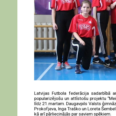
Latvijas Futbola federācija sadarbībā 
popularizējošu un attīstošu projektu “Me
līdz 21.martam. Daugavpils Valsts ģimnāzij
Prokofjeva, Inga Traško un Loreta Šembela 
kā arī pārliecinājās par saviem spēkiem.