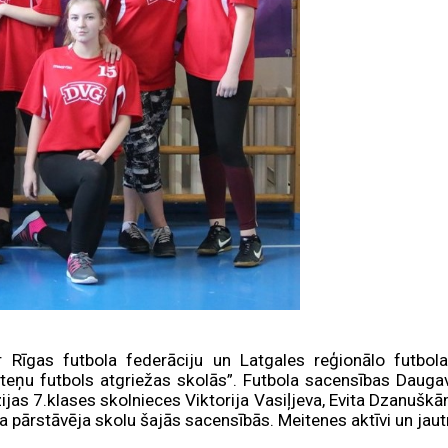
ar Rīgas futbola federāciju un Latgales reģionālo futbo
iteņu futbols atgriežas skolās”. Futbola sacensības Dauga
as 7.klases skolnieces Viktorija Vasiļjeva, Evita Dzanuškāne
pārstāvēja skolu šajās sacensībās. Meitenes aktīvi un jautri