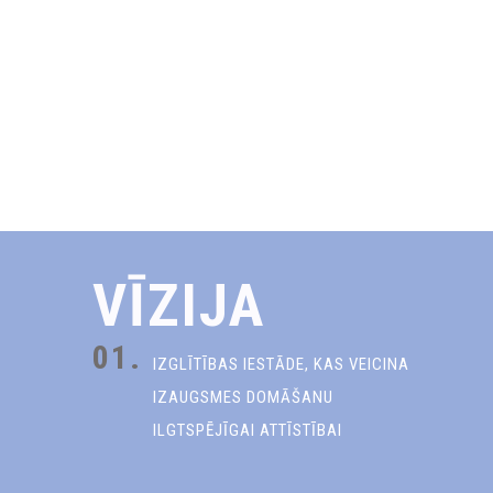
VĪZIJA
01.
IZGLĪTĪBAS IESTĀDE, KAS VEICINA
IZAUGSMES DOMĀŠANU
ILGTSPĒJĪGAI ATTĪSTĪBAI