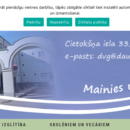
nāt pienācīgu vietnes darbību, tāpēc obligātie sīkfaili tiek instalēti autom
un izmantošanai.
Piekrītu
Nepiekrītu
Sīkfailu politika
IZGLĪTĪBA
SKOLĒNIEM UN VECĀKIEM