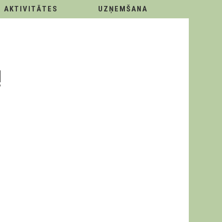
AKTIVITĀTES
UZŅEMŠANA
!