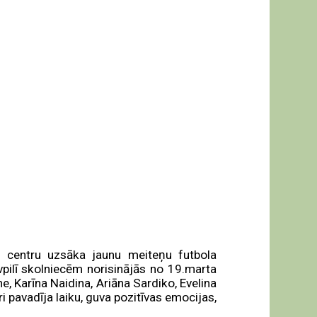
la centru uzsāka jaunu meiteņu futbola
vpilī skolniecēm norisinājās no 19.marta
, Karīna Naidina, Ariāna Sardiko, Evelina
 pavadīja laiku, guva pozitīvas emocijas,