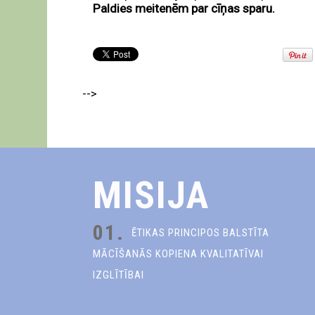
Paldies meitenēm par cīņas sparu.
-->
MISIJA
01.
ĒTIKAS PRINCIPOS BALSTĪTA
MĀCĪŠANĀS KOPIENA KVALITATĪVAI
IZGLĪTĪBAI