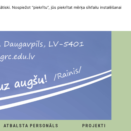
ātiski. Nospiežot “piekrītu”, jūs piekrītat mērķa sīkfailu instalēšanai
ATBALSTA PERSONĀLS
PROJEKTI