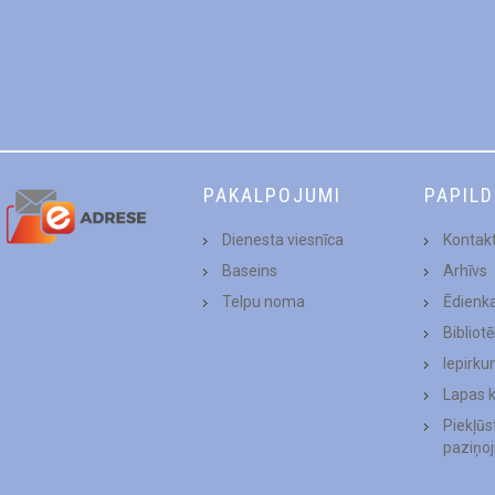
PAKALPOJUMI
PAPIL
Dienesta viesnīca
Kontakt
Baseins
Arhīvs
Telpu noma
Ēdienk
Bibliot
Iepirku
Lapas 
Piekļū
paziņo