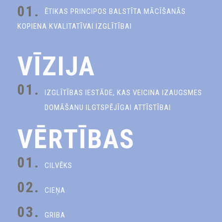
01.
ĒTIKAS PRINCIPOS BALSTĪTA MĀCĪŠANĀS
KOPIENA KVALITATĪVAI IZGLĪTĪBAI
VĪZIJA
01.
IZGLĪTĪBAS IESTĀDE, KAS VEICINA IZAUGSMES
DOMĀŠANU ILGTSPĒJĪGAI ATTĪSTĪBAI
VĒRTĪBAS
01.
CILVĒKS
02.
CIEŅA
03.
GRIBA