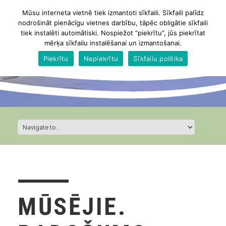
Mūsu interneta vietnē tiek izmantoti sīkfaili. Sīkfaili palīdz
nodrošināt pienācīgu vietnes darbību, tāpēc obligātie sīkfaili
tiek instalēti automātiski. Nospiežot “piekrītu”, jūs piekrītat
mērķa sīkfailu instalēšanai un izmantošanai.
Piekrītu
Nepiekrītu
Sīkfailu politika
MŪSĒJIE.