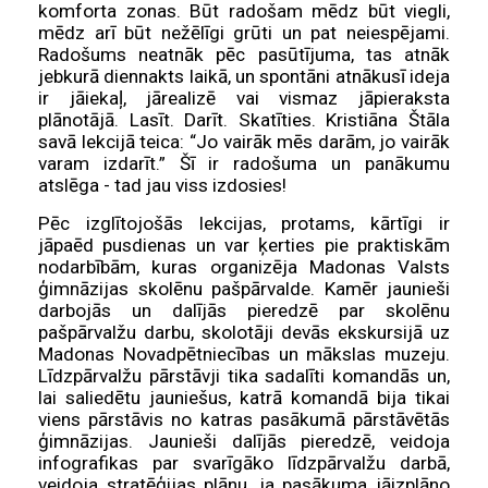
komforta zonas. Būt radošam mēdz būt viegli,
mēdz arī būt nežēlīgi grūti un pat neiespējami.
Radošums neatnāk pēc pasūtījuma, tas atnāk
jebkurā diennakts laikā, un spontāni atnākusī ideja
ir jāiekaļ, jārealizē vai vismaz jāpieraksta
plānotājā. Lasīt. Darīt. Skatīties. Kristiāna Štāla
savā lekcijā teica: “Jo vairāk mēs darām, jo vairāk
varam izdarīt.” Šī ir radošuma un panākumu
atslēga - tad jau viss izdosies!
Pēc izglītojošās lekcijas, protams, kārtīgi ir
jāpaēd pusdienas un var ķerties pie praktiskām
nodarbībām, kuras organizēja Madonas Valsts
ģimnāzijas skolēnu pašpārvalde. Kamēr jaunieši
darbojās un dalījās pieredzē par skolēnu
pašpārvalžu darbu, skolotāji devās ekskursijā uz
Madonas Novadpētniecības un mākslas muzeju.
Līdzpārvalžu pārstāvji tika sadalīti komandās un,
lai saliedētu jauniešus, katrā komandā bija tikai
viens pārstāvis no katras pasākumā pārstāvētās
ģimnāzijas. Jaunieši dalījās pieredzē, veidoja
infografikas par svarīgāko līdzpārvalžu darbā,
veidoja stratēģijas plānu, ja pasākuma jāizplāno