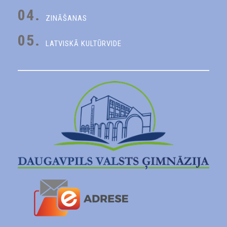
04.
ZINĀŠANAS
05.
LATVISKĀ KULTŪRVIDE