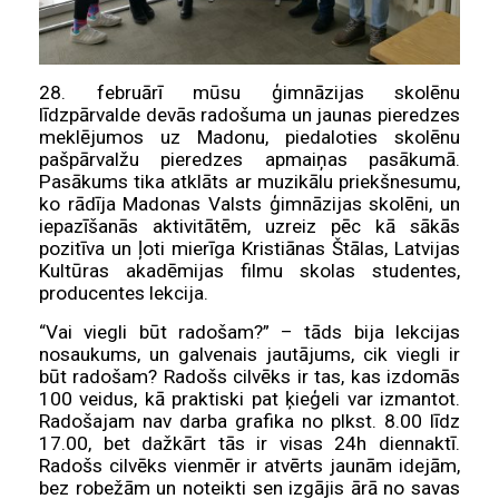
28. februārī mūsu ģimnāzijas skolēnu
līdzpārvalde devās radošuma un jaunas pieredzes
meklējumos uz Madonu, piedaloties skolēnu
pašpārvalžu pieredzes apmaiņas pasākumā.
Pasākums tika atklāts ar muzikālu priekšnesumu,
ko rādīja Madonas Valsts ģimnāzijas skolēni, un
iepazīšanās aktivitātēm, uzreiz pēc kā sākās
pozitīva un ļoti mierīga Kristiānas Štālas, Latvijas
Kultūras akadēmijas filmu skolas studentes,
producentes lekcija.
“Vai viegli būt radošam?” – tāds bija lekcijas
nosaukums, un galvenais jautājums, cik viegli ir
būt radošam? Radošs cilvēks ir tas, kas izdomās
100 veidus, kā praktiski pat ķieģeli var izmantot.
Radošajam nav darba grafika no plkst. 8.00 līdz
17.00, bet dažkārt tās ir visas 24h diennaktī.
Radošs cilvēks vienmēr ir atvērts jaunām idejām,
bez robežām un noteikti sen izgājis ārā no savas