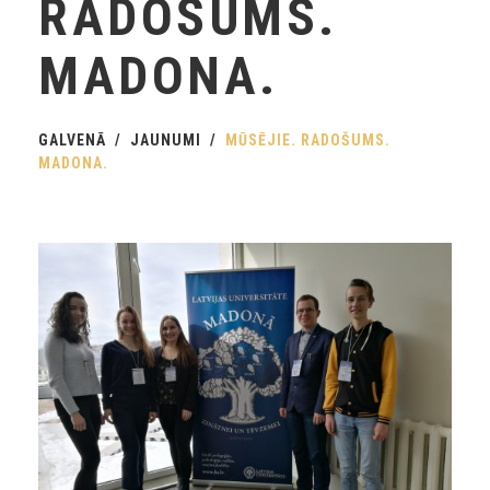
RADOŠUMS.
MADONA.
GALVENĀ
JAUNUMI
MŪSĒJIE. RADOŠUMS.
MADONA.