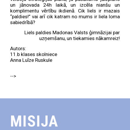
un jānovada 24h laikā, un izcēla nianšu un
komplimentu vērtību ikdienā. Cik liels ir mazais
“paldies!” vai arī cik katram no mums ir liela loma
sabiedrībā?
Liels paldies Madonas Valsts ģimnāzijai par
uzņemšanu, un tiekamies nākamreiz!
Autors:
11.b klases skolniece
Anna Luīze Ruskule
-->
MISIJA