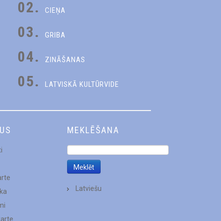
02.
CIEŅA
03.
GRIBA
04.
ZINĀŠANAS
05.
LATVISKĀ KULTŪRVIDE
DUS
MEKLĒŠANA
i
arte
Latviešu
ēka
mi
karte