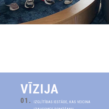
VĪZIJA
01.
IZGLĪTĪBAS IESTĀDE, KAS VEICINA