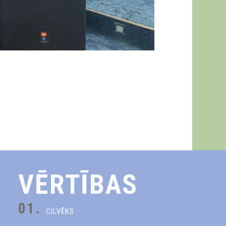
VĒRTĪBAS
01.
CILVĒKS