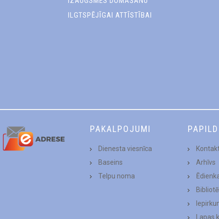
IZAUGSMES DOMĀŠANU
ILGTSPĒJĪGAI ATTĪSTĪBAI
PAKALPOJUMI
PAPIL
Dienesta viesnīca
Kontakt
Baseins
Arhīvs
Telpu noma
Ēdienk
Bibliot
Iepirku
Lapas 