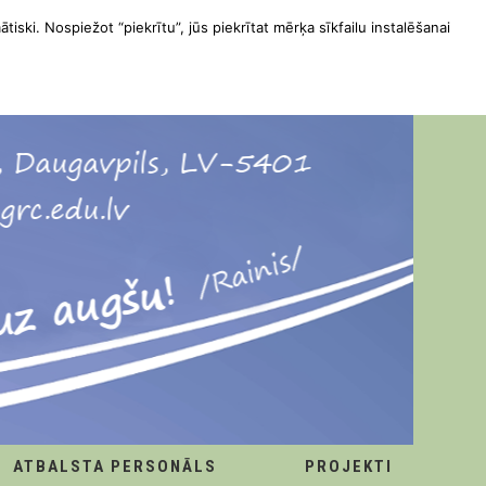
ātiski. Nospiežot “piekrītu”, jūs piekrītat mērķa sīkfailu instalēšanai
ATBALSTA PERSONĀLS
PROJEKTI