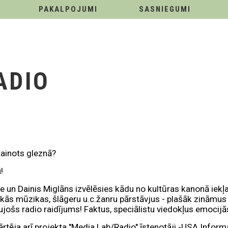
PAKALPOJUMI
SASNIEGUMI
ADIO
tainots gleznā?
!
ne un Dainis Miglāns izvēlēsies kādu no kultūras kanonā iek
kās mūzikas, šlāgeru u.c.žanru pārstāvjus - plašāk zināmus 
jošs radio raidījums! Faktus, speciālistu viedokļus emocijās 
ērtēja arī projekta "Media Lab/Radio" īstenotāji -USA Inform