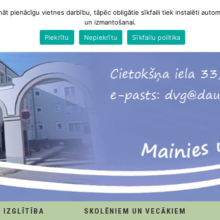
nāt pienācīgu vietnes darbību, tāpēc obligātie sīkfaili tiek instalēti autom
un izmantošanai.
Piekrītu
Nepiekrītu
Sīkfailu politika
IZGLĪTĪBA
SKOLĒNIEM UN VECĀKIEM