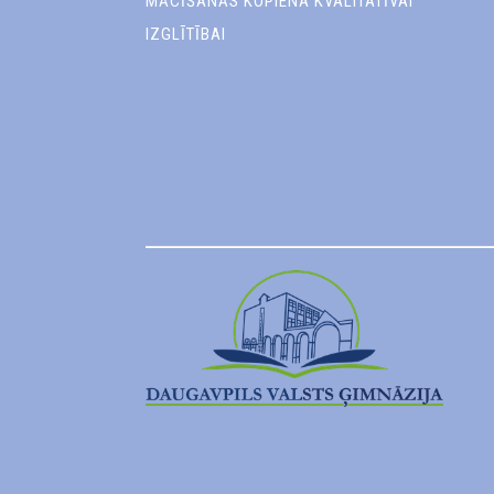
MĀCĪŠANĀS KOPIENA KVALITATĪVAI
IZGLĪTĪBAI