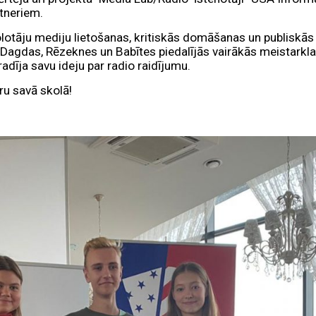
rtneriem.
skolotāju mediju lietošanas, kritiskās domāšanas un publiskā
, Dagdas, Rēzeknes un Babītes piedalījās vairākās meistarkl
 radīja savu ideju par radio raidījumu.
ru savā skolā!