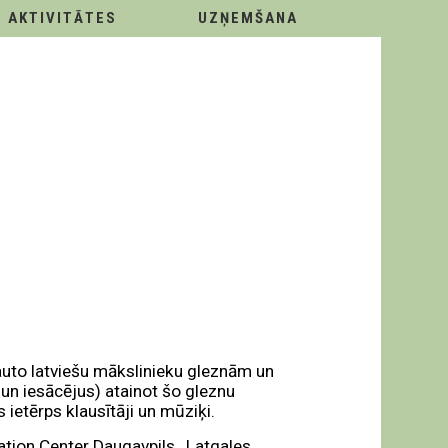
AKTIVITĀTES
UZŅEMŠANA
ļauto latviešu mākslinieku gleznām un
un iesācējus) atainot šo gleznu
ietērps klausītāji un mūziķi.
ation Center Daugavpils., Latgales