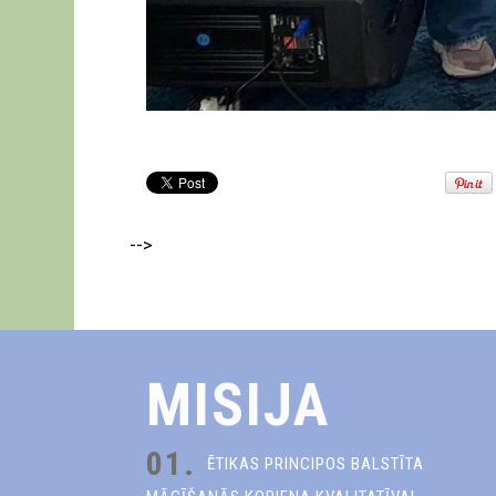
-->
MISIJA
01.
ĒTIKAS PRINCIPOS BALSTĪTA