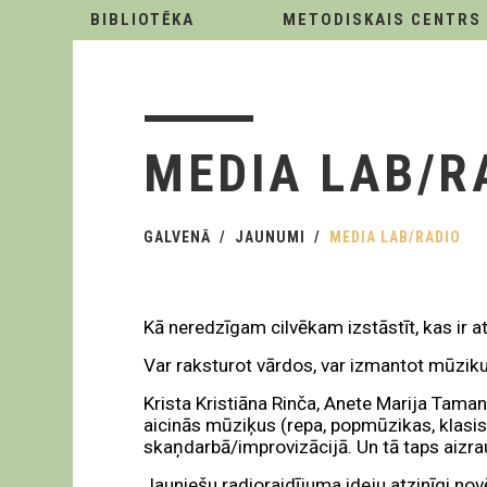
BIBLIOTĒKA
METODISKAIS CENTRS
MEDIA LAB/R
GALVENĀ
JAUNUMI
MEDIA LAB/RADIO
Kā neredzīgam cilvēkam izstāstīt, kas ir a
Var raksturot vārdos, var izmantot mūziku
Krista Kristiāna Rinča, Anete Marija Tama
aicinās mūziķus (repa, popmūzikas, klasis
skaņdarbā/improvizācijā. Un tā taps aizrau
Jauniešu radioraidījuma ideju atzinīgi nov