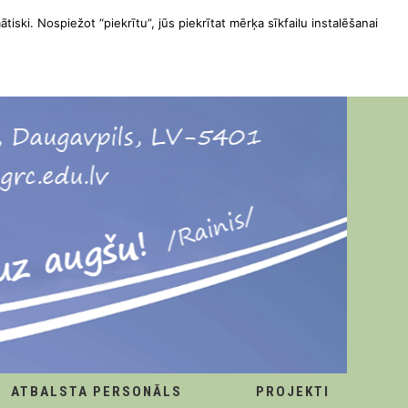
ātiski. Nospiežot “piekrītu”, jūs piekrītat mērķa sīkfailu instalēšanai
ATBALSTA PERSONĀLS
PROJEKTI