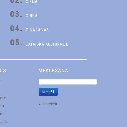
CIEŅA
03.
GRIBA
04.
ZINĀŠANAS
05.
LATVISKĀ KULTŪRVIDE
DUS
MEKLĒŠANA
i
arte
Latviešu
ēka
mi
karte