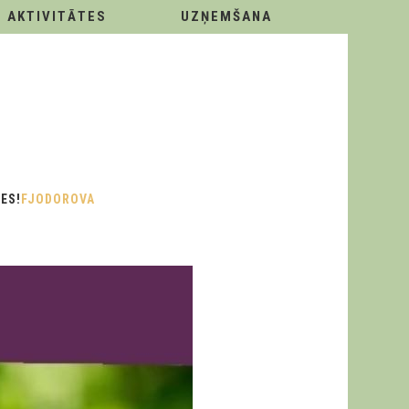
AKTIVITĀTES
UZŅEMŠANA
ES!
FJODOROVA