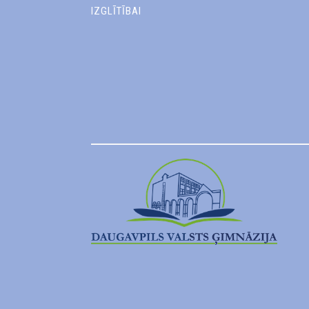
IZGLĪTĪBAI