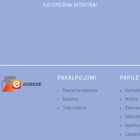
ILGTSPĒJĪGAI ATTĪSTĪBAI
PAKALPOJUMI
PAPIL
Dienesta viesnīca
Kontakt
Baseins
Arhīvs
Telpu noma
Ēdienk
Bibliot
Iepirku
Lapas 