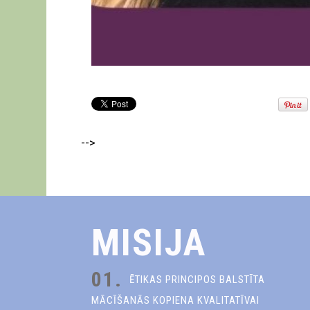
-->
MISIJA
01.
ĒTIKAS PRINCIPOS BALSTĪTA
MĀCĪŠANĀS KOPIENA KVALITATĪVAI