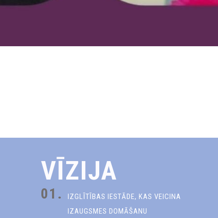
VĪZIJA
01.
IZGLĪTĪBAS IESTĀDE, KAS VEICINA
IZAUGSMES DOMĀŠANU