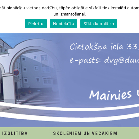
nāt pienācīgu vietnes darbību, tāpēc obligātie sīkfaili tiek instalēti autom
un izmantošanai.
Piekrītu
Nepiekrītu
Sīkfailu politika
IZGLĪTĪBA
SKOLĒNIEM UN VECĀKIEM