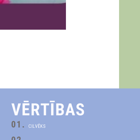
VĒRTĪBAS
01.
CILVĒKS
02.