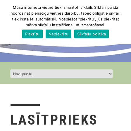
Mūsu interneta vietnē tiek izmantoti sīkfaili. Sīkfaili palīdz
nodrošināt pienācīgu vietnes darbību, tāpēc obligātie sīkfaili
tiek instalēti automātiski. Nospiežot “piekrītu”, jūs piekrītat
mērķa sīkfailu instalēšanai un izmantošanai.
Piekrītu
Nepiekrītu
Sīkfailu politika
LASĪTPRIEKS