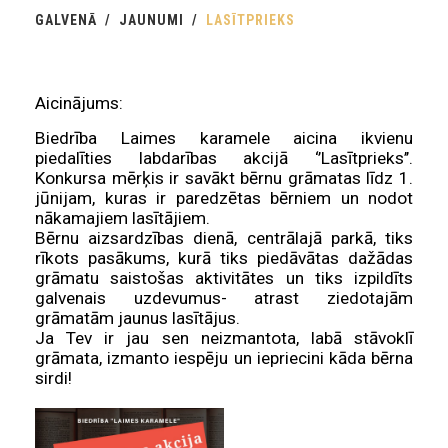
GALVENĀ
JAUNUMI
LASĪTPRIEKS
Aicinājums:
Biedrība Laimes karamele aicina ikvienu
piedalīties labdarības akcijā ‘’Lasītprieks’’.
Konkursa mērķis ir savākt bērnu grāmatas līdz 1.
jūnijam, kuras ir paredzētas bērniem un nodot
nākamajiem lasītājiem.
Bērnu aizsardzības dienā, centrālajā parkā, tiks
rīkots pasākums, kurā tiks piedāvātas dažādas
grāmatu saistošas aktivitātes un tiks izpildīts
galvenais uzdevumus- atrast ziedotajām
grāmatām jaunus lasītājus.
Ja Tev ir jau sen neizmantota, labā stāvoklī
grāmata, izmanto iespēju un iepriecini kāda bērna
sirdi!