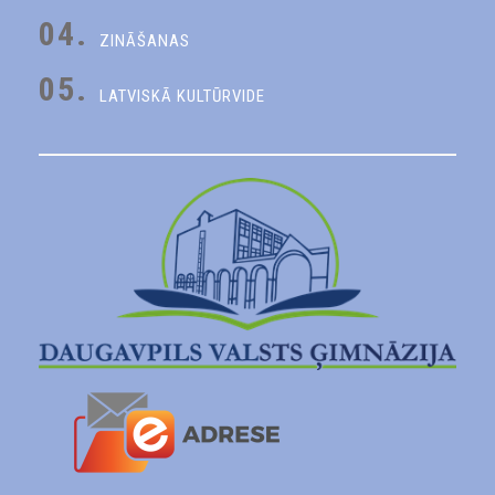
04.
ZINĀŠANAS
05.
LATVISKĀ KULTŪRVIDE