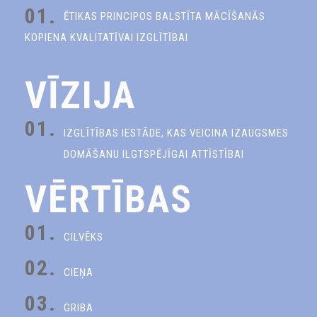
01.
ĒTIKAS PRINCIPOS BALSTĪTA MĀCĪŠANĀS
KOPIENA KVALITATĪVAI IZGLĪTĪBAI
VĪZIJA
01.
IZGLĪTĪBAS IESTĀDE, KAS VEICINA IZAUGSMES
DOMĀŠANU ILGTSPĒJĪGAI ATTĪSTĪBAI
VĒRTĪBAS
01.
CILVĒKS
02.
CIEŅA
03.
GRIBA