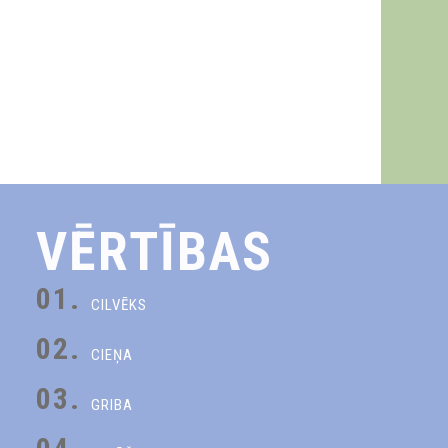
VĒRTĪBAS
01.
CILVĒKS
02.
CIEŅA
03.
GRIBA