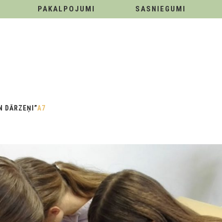
PAKALPOJUMI
SASNIEGUMI
N DĀRZEŅI”
A7