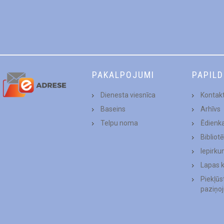
PAKALPOJUMI
PAPIL
Dienesta viesnīca
Kontakt
Baseins
Arhīvs
Telpu noma
Ēdienk
Bibliot
Iepirku
Lapas 
Piekļū
paziņo