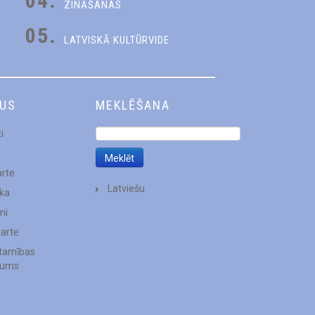
04.
ZINĀŠANAS
05.
LATVISKĀ KULTŪRVIDE
DUS
MEKLĒŠANA
i
arte
Latviešu
ēka
mi
karte
stamības
jums