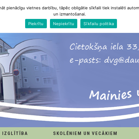
nāt pienācīgu vietnes darbību, tāpēc obligātie sīkfaili tiek instalēti autom
un izmantošanai.
Piekrītu
Nepiekrītu
Sīkfailu politika
IZGLĪTĪBA
SKOLĒNIEM UN VECĀKIEM