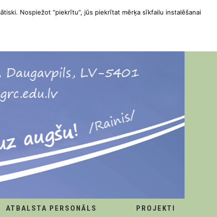
ātiski. Nospiežot “piekrītu”, jūs piekrītat mērķa sīkfailu instalēšanai
ATBALSTA PERSONĀLS
PROJEKTI