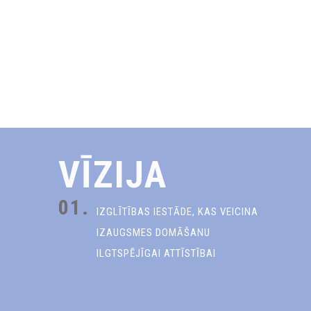
VĪZIJA
01.
IZGLĪTĪBAS IESTĀDE, KAS VEICINA
IZAUGSMES DOMĀŠANU
ILGTSPĒJĪGAI ATTĪSTĪBAI