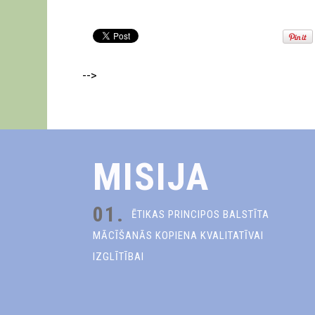
-->
MISIJA
01.
ĒTIKAS PRINCIPOS BALSTĪTA
MĀCĪŠANĀS KOPIENA KVALITATĪVAI
IZGLĪTĪBAI