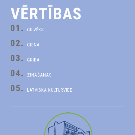
VĒRTĪBAS
01.
CILVĒKS
02.
CIEŅA
03.
GRIBA
04.
ZINĀŠANAS
05.
LATVISKĀ KULTŪRVIDE