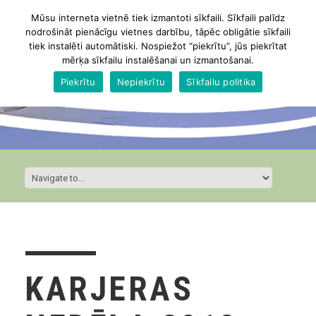
Mūsu interneta vietnē tiek izmantoti sīkfaili. Sīkfaili palīdz
nodrošināt pienācīgu vietnes darbību, tāpēc obligātie sīkfaili
tiek instalēti automātiski. Nospiežot “piekrītu”, jūs piekrītat
mērķa sīkfailu instalēšanai un izmantošanai.
Piekrītu
Nepiekrītu
Sīkfailu politika
KARJERAS