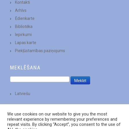
Kontakti
Arhīvs
Ēdienkarte
Bibliotēka
Iepirkumi
Lapas karte
Piekļūstamības paziņojums
MEKLĒŠANA
Latviešu
We use cookies on our website to give you the most
relevant experience by remembering your preferences and
repeat visits. By clicking “Accept”, you consent to the use of