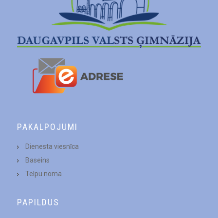
PAKALPOJUMI
Dienesta viesnīca
Baseins
Telpu noma
PAPILDUS