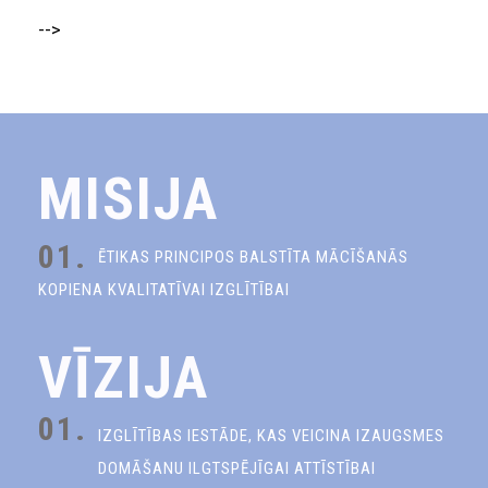
-->
MISIJA
01.
ĒTIKAS PRINCIPOS BALSTĪTA MĀCĪŠANĀS
KOPIENA KVALITATĪVAI IZGLĪTĪBAI
VĪZIJA
01.
IZGLĪTĪBAS IESTĀDE, KAS VEICINA IZAUGSMES
DOMĀŠANU ILGTSPĒJĪGAI ATTĪSTĪBAI