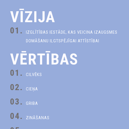
VĪZIJA
01.
IZGLĪTĪBAS IESTĀDE, KAS VEICINA IZAUGSMES
DOMĀŠANU ILGTSPĒJĪGAI ATTĪSTĪBAI
VĒRTĪBAS
01.
CILVĒKS
02.
CIEŅA
03.
GRIBA
04.
ZINĀŠANAS