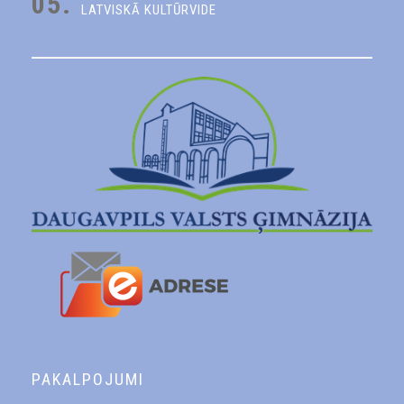
05.
LATVISKĀ KULTŪRVIDE
PAKALPOJUMI