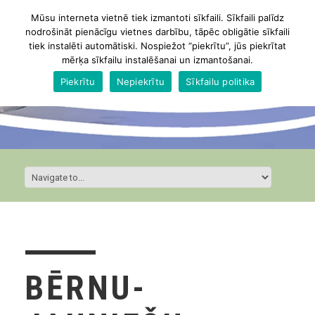
Mūsu interneta vietnē tiek izmantoti sīkfaili. Sīkfaili palīdz
nodrošināt pienācīgu vietnes darbību, tāpēc obligātie sīkfaili
tiek instalēti automātiski. Nospiežot “piekrītu”, jūs piekrītat
mērķa sīkfailu instalēšanai un izmantošanai.
Piekrītu
Nepiekrītu
Sīkfailu politika
BĒRNU-