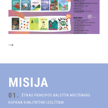
-->
MISIJA
01.
ĒTIKAS PRINCIPOS BALSTĪTA MĀCĪŠANĀS
KOPIENA KVALITATĪVAI IZGLĪTĪBAI