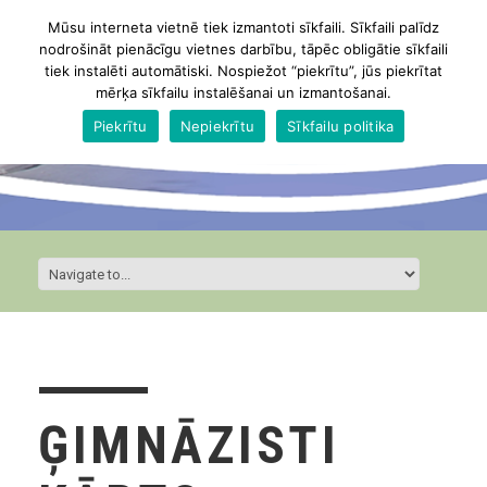
Mūsu interneta vietnē tiek izmantoti sīkfaili. Sīkfaili palīdz
nodrošināt pienācīgu vietnes darbību, tāpēc obligātie sīkfaili
tiek instalēti automātiski. Nospiežot “piekrītu”, jūs piekrītat
mērķa sīkfailu instalēšanai un izmantošanai.
Piekrītu
Nepiekrītu
Sīkfailu politika
ĢIMNĀZISTI