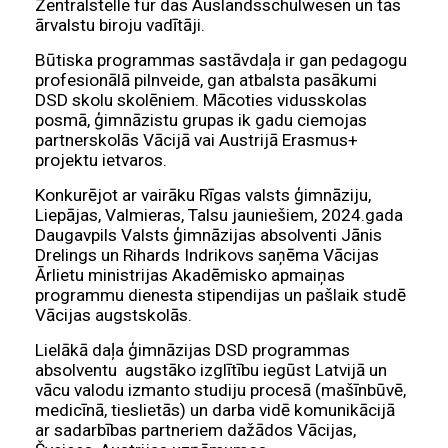
Zentralstelle für das Auslandsschulwesen un tās
ārvalstu biroju vadītāji.
Būtiska programmas sastāvdaļa ir gan pedagogu
profesionālā pilnveide, gan atbalsta pasākumi
DSD skolu skolēniem. Mācoties vidusskolas
posmā, ģimnāzistu grupas ik gadu ciemojas
partnerskolās Vācijā vai Austrijā Erasmus+
projektu ietvaros.
Konkurējot ar vairāku Rīgas valsts ģimnāziju,
Liepājas, Valmieras, Talsu jauniešiem, 2024.gada
Daugavpils Valsts ģimnāzijas absolventi Jānis
Drelings un Rihards Indrikovs saņēma Vācijas
Ārlietu ministrijas Akadēmisko apmaiņas
programmu dienesta stipendijas un pašlaik studē
Vācijas augstskolās.
Lielākā daļa ģimnāzijas DSD programmas
absolventu augstāko izglītību iegūst Latvijā un
vācu valodu izmanto studiju procesā (mašīnbūvē,
medicīnā, tieslietās) un darba vidē komunikācijā
ar sadarbības partneriem dažādos Vācijas,