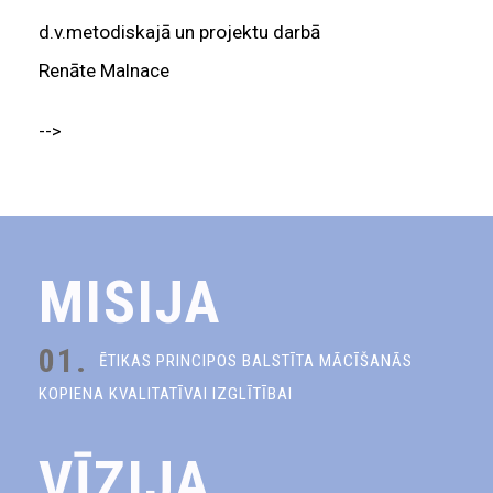
d.v.metodiskajā un projektu darbā
Renāte Malnace
-->
MISIJA
01.
ĒTIKAS PRINCIPOS BALSTĪTA MĀCĪŠANĀS
KOPIENA KVALITATĪVAI IZGLĪTĪBAI
VĪZIJA