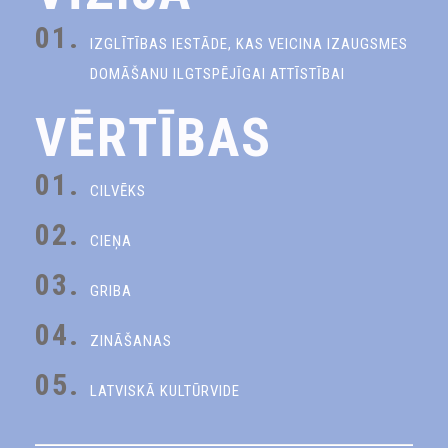
01.
IZGLĪTĪBAS IESTĀDE, KAS VEICINA IZAUGSMES
DOMĀŠANU ILGTSPĒJĪGAI ATTĪSTĪBAI
VĒRTĪBAS
01.
CILVĒKS
02.
CIEŅA
03.
GRIBA
04.
ZINĀŠANAS
05.
LATVISKĀ KULTŪRVIDE