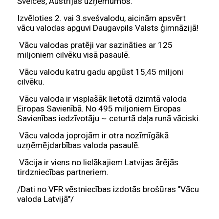
Šveices, Austrijas uzņēmumos.
Izvēloties 2. vai 3.svešvalodu, aicinām apsvērt
vācu valodas apguvi Daugavpils Valsts ģimnāzijā!
Vācu valodas pratēji var sazināties ar 125
miljoniem cilvēku visā pasaulē.
Vācu valodu katru gadu apgūst 15,45 miljoni
cilvēku.
Vācu valoda ir visplašāk lietotā dzimtā valoda
Eiropas Savienībā. No 495 miljoniem Eiropas
Savienības iedzīvotāju ~ ceturtā daļa runā vāciski.
Vācu valoda joprojām ir otra nozīmīgākā
uzņēmējdarbības valoda pasaulē.
Vācija ir viens no lielākajiem Latvijas ārējās
tirdzniecības partneriem.
/Dati no VFR vēstniecības izdotās brošūras "Vācu
valoda Latvijā"/