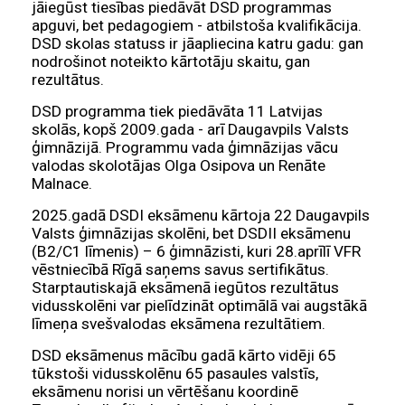
jāiegūst tiesības piedāvāt DSD programmas
apguvi, bet pedagogiem - atbilstoša kvalifikācija.
DSD skolas statuss ir jāapliecina katru gadu: gan
nodrošinot noteikto kārtotāju skaitu, gan
rezultātus.
DSD programma tiek piedāvāta 11 Latvijas
skolās, kopš 2009.gada - arī Daugavpils Valsts
ģimnāzijā. Programmu vada ģimnāzijas vācu
valodas skolotājas Olga Osipova un Renāte
Malnace.
2025.gadā DSDI eksāmenu kārtoja 22 Daugavpils
Valsts ģimnāzijas skolēni, bet DSDII eksāmenu
(B2/C1 līmenis) – 6 ģimnāzisti, kuri 28.aprīlī VFR
vēstniecībā Rīgā saņems savus sertifikātus.
Starptautiskajā eksāmenā iegūtos rezultātus
vidusskolēni var pielīdzināt optimālā vai augstākā
līmeņa svešvalodas eksāmena rezultātiem.
DSD eksāmenus mācību gadā kārto vidēji 65
tūkstoši vidusskolēnu 65 pasaules valstīs,
eksāmenu norisi un vērtēšanu koordinē