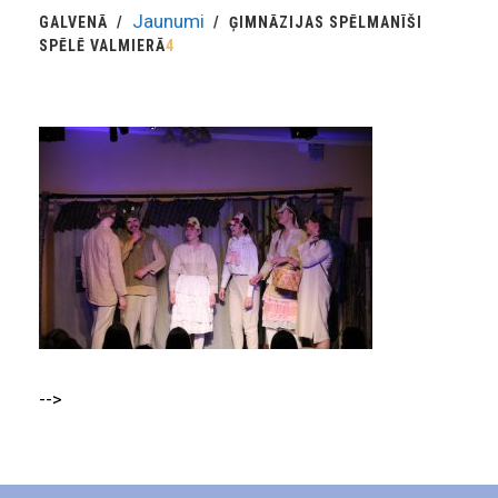
Jaunumi
GALVENĀ
ĢIMNĀZIJAS SPĒLMANĪŠI
SPĒLĒ VALMIERĀ
4
-->