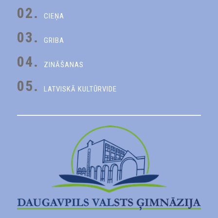
02.
CIEŅA
03.
GRIBA
04.
ZINĀŠANAS
05.
LATVISKĀ KULTŪRVIDE