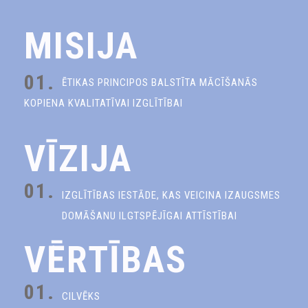
MISIJA
01.
ĒTIKAS PRINCIPOS BALSTĪTA MĀCĪŠANĀS
KOPIENA KVALITATĪVAI IZGLĪTĪBAI
VĪZIJA
01.
IZGLĪTĪBAS IESTĀDE, KAS VEICINA IZAUGSMES
DOMĀŠANU ILGTSPĒJĪGAI ATTĪSTĪBAI
VĒRTĪBAS
01.
CILVĒKS