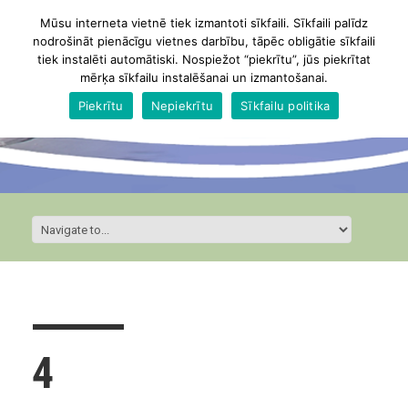
Mūsu interneta vietnē tiek izmantoti sīkfaili. Sīkfaili palīdz
nodrošināt pienācīgu vietnes darbību, tāpēc obligātie sīkfaili
tiek instalēti automātiski. Nospiežot “piekrītu”, jūs piekrītat
mērķa sīkfailu instalēšanai un izmantošanai.
Piekrītu
Nepiekrītu
Sīkfailu politika
4