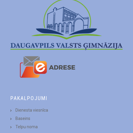
PAKALPOJUMI
Dienesta viesnīca
Baseins
Telpu noma