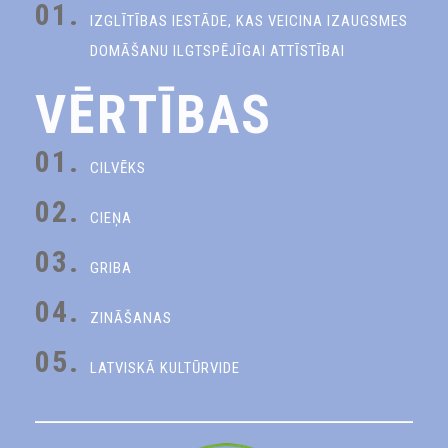
01.
IZGLĪTĪBAS IESTĀDE, KAS VEICINA IZAUGSMES
DOMĀŠANU ILGTSPĒJĪGAI ATTĪSTĪBAI
VĒRTĪBAS
01.
CILVĒKS
02.
CIEŅA
03.
GRIBA
04.
ZINĀŠANAS
05.
LATVISKĀ KULTŪRVIDE