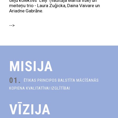
deju kolektīvs "Leiļi" (vadītāja Marita Irbe) un
meiteņu trio - Laura Zuģicka, Daina Vaivare un
Ariadne Gabrāne.
-->
MISIJA
01.
ĒTIKAS PRINCIPOS BALSTĪTA MĀCĪŠANĀS
KOPIENA KVALITATĪVAI IZGLĪTĪBAI
VĪZIJA