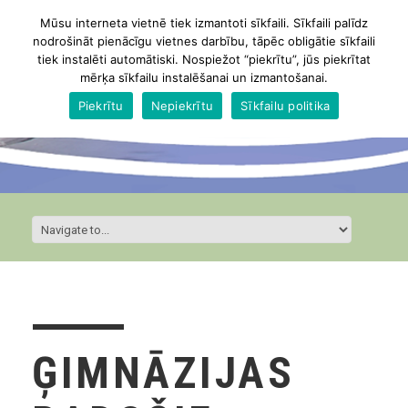
Mūsu interneta vietnē tiek izmantoti sīkfaili. Sīkfaili palīdz
nodrošināt pienācīgu vietnes darbību, tāpēc obligātie sīkfaili
tiek instalēti automātiski. Nospiežot “piekrītu”, jūs piekrītat
mērķa sīkfailu instalēšanai un izmantošanai.
Piekrītu
Nepiekrītu
Sīkfailu politika
ĢIMNĀZIJAS