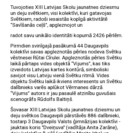
Tuvojoties XIII Latvijas Skolu jaunatnes dziesmu
un deju svētkiem, visi kolektīvi, kuri gatavojas
Svētkiem, radoši iesaistās kopīgā aktivitātē
“Savīšanās ceļš”, apgleznojot un
radot savu unikālo identitāti kopumā 2426 pērlēm.
Pirmdien svinīgajā pasākumā 44 Daugavpils
kolektīvi savas apgleznotās pērles nodeva Svētku
vēstnesei Rūtai Cīrulei. Apgleznotās pērles Svētku
laikā pārtaps vides objektā “Vijums”, kas tiks
izveidots Latvijas kartes kontūrā, simboliski
savijot visu Latviju vienā Svētku ritmā. Vides
objektu Svētku laikā ikviens interesents un Svētku
dalībnieks varēs aplūkot Vērmanes dārzā.
“Vijums” autors ir jau pasaulē atzinību guvušais
scenogrāfs Rūdolfs Baltiņš.
Šovasar XIII Latvijas Skolu jaunatnes dziesmu un
deju svētkos Daugavpili pārstāvēs 886 dalībnieki,
tostarp 3 Daugavpils Valsts ģimnāzijas kolektīvi -
jauktais koris "Dveiņuva" (vadītāja Anita Zarāne),