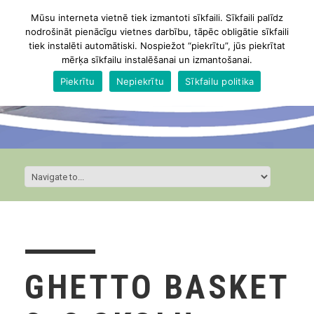
Mūsu interneta vietnē tiek izmantoti sīkfaili. Sīkfaili palīdz
nodrošināt pienācīgu vietnes darbību, tāpēc obligātie sīkfaili
tiek instalēti automātiski. Nospiežot “piekrītu”, jūs piekrītat
mērķa sīkfailu instalēšanai un izmantošanai.
Piekrītu
Nepiekrītu
Sīkfailu politika
GHETTO BASKET