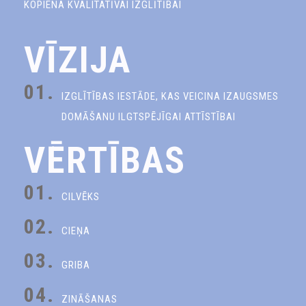
KOPIENA KVALITATĪVAI IZGLĪTĪBAI
VĪZIJA
01.
IZGLĪTĪBAS IESTĀDE, KAS VEICINA IZAUGSMES
DOMĀŠANU ILGTSPĒJĪGAI ATTĪSTĪBAI
VĒRTĪBAS
01.
CILVĒKS
02.
CIEŅA
03.
GRIBA
04.
ZINĀŠANAS