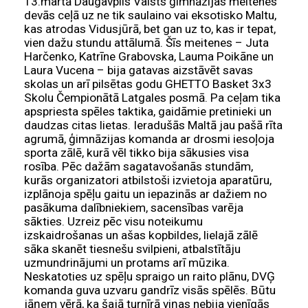
13.martā Daugavpils Valsts ģimnāzijas meitenes
devās ceļā uz ne tik saulaino vai eksotisko Maltu,
kas atrodas Vidusjūrā, bet gan uz to, kas ir tepat,
vien dažu stundu attālumā. Šīs meitenes – Juta
Harčenko, Katrīne Grabovska, Lauma Poikāne un
Laura Vucena – bija gatavas aizstāvēt savas
skolas un arī pilsētas godu GHETTO Basket 3x3
Skolu Čempionātā Latgales posmā. Pa ceļam tika
apspriesta spēles taktika, gaidāmie pretinieki un
daudzas citas lietas. Ieradušās Maltā jau pašā rīta
agrumā, ģimnāzijas komanda ar drosmi iesoļoja
sporta zālē, kurā vēl tikko bija sākusies visa
rosība. Pēc dažām sagatavošanās stundām,
kurās organizatori atbilstoši izvietoja aparatūru,
izplānoja spēļu gaitu un iepazinās ar dažiem no
pasākuma dalībniekiem, sacensības varēja
sākties. Uzreiz pēc visu noteikumu
izskaidrošanas un ašas kopbildes, lielajā zālē
sāka skanēt tiesnešu svilpieni, atbalstītāju
uzmundrinājumi un protams arī mūzika.
Neskatoties uz spēļu spraigo un raito plānu, DVĢ
komanda guva uzvaru gandrīz visās spēlēs. Būtu
jāņem vērā, ka šajā turnīrā viņas nebija vienīgās