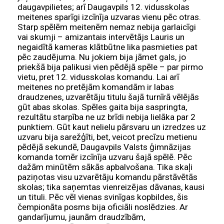
daugavpilietes; arī Daugavpils 12. vidusskolas
meitenes sparīgi izcīnīja uzvaras vienu pēc otras.
Starp spēlēm meitenēm nemaz nebija garlaicīgi
vai skumji – amizantais intervētājs Lauris un
negaidītā kameras klātbūtne lika pasmieties pat
pēc zaudējuma. Nu jokiem bija jāmet gals, jo
priekšā bija palikusi vien pēdējā spēle – par pirmo
vietu, pret 12. vidusskolas komandu. Lai arī
meitenes no pretējām komandām ir labas
draudzenes, uzvarētāju titulu šajā turnīrā vēlējās
gūt abas skolas. Spēles gaita bija saspringta,
rezultātu starpība ne uz brīdi nebija lielāka par 2
punktiem. Gūt kaut nelielu pārsvaru un izredzes uz
uzvaru bija sarežģīti, bet, veicot precīzu metienu
pēdējā sekundē, Daugavpils Valsts ģimnāzijas
komanda tomēr izcīnīja uzvaru šajā spēlē. Pēc
dažām minūtēm sākās apbalvošana. Tika skaļi
paziņotas visu uzvarētāju komandu pārstāvētās
skolas; tika saņemtas vienreizējas dāvanas, kausi
un tituli. Pēc vēl vienas svinīgas kopbildes, šis
čempionāta posms bija oficiāli noslēdzies. Ar
gandarījumu, jaunām draudzībām,