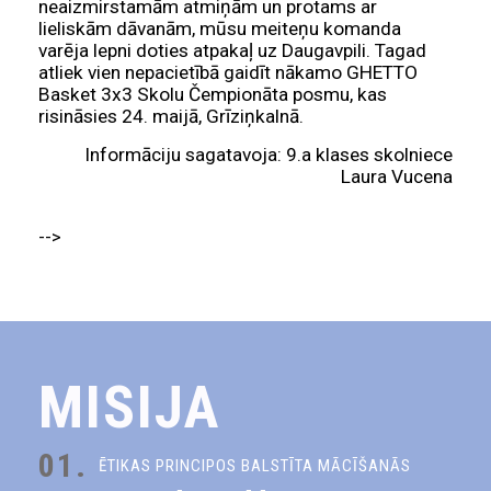
neaizmirstamām atmiņām un protams ar
lieliskām dāvanām, mūsu meiteņu komanda
varēja lepni doties atpakaļ uz Daugavpili. Tagad
atliek vien nepacietībā gaidīt nākamo GHETTO
Basket 3x3 Skolu Čempionāta posmu, kas
risināsies 24. maijā, Grīziņkalnā.
Informāciju sagatavoja: 9.a klases skolniece
Laura Vucena
-->
MISIJA
01.
ĒTIKAS PRINCIPOS BALSTĪTA MĀCĪŠANĀS