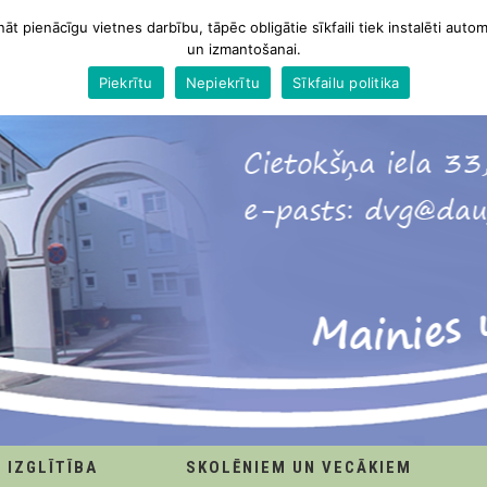
nāt pienācīgu vietnes darbību, tāpēc obligātie sīkfaili tiek instalēti autom
un izmantošanai.
Piekrītu
Nepiekrītu
Sīkfailu politika
IZGLĪTĪBA
SKOLĒNIEM UN VECĀKIEM