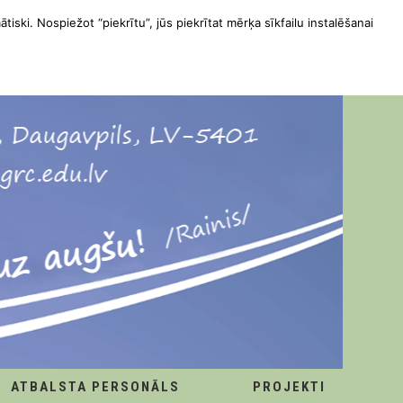
ātiski. Nospiežot “piekrītu”, jūs piekrītat mērķa sīkfailu instalēšanai
ATBALSTA PERSONĀLS
PROJEKTI