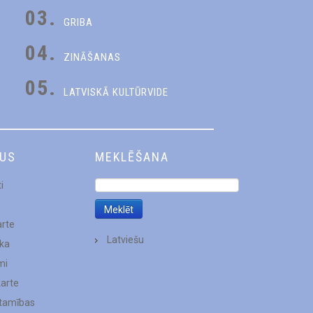
03.
GRIBA
04.
ZINĀŠANAS
05.
LATVISKĀ KULTŪRVIDE
DUS
MEKLĒŠANA
i
arte
Latviešu
ēka
mi
karte
stamības