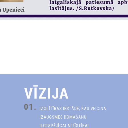
VĪZIJA
01.
IZGLĪTĪBAS IESTĀDE, KAS VEICINA
IZAUGSMES DOMĀŠANU
ILGTSPĒJĪGAI ATTĪSTĪBAI