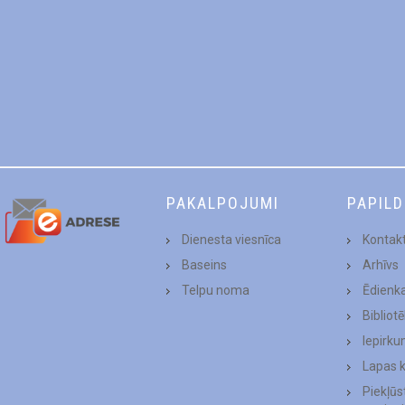
PAKALPOJUMI
PAPIL
Dienesta viesnīca
Kontakt
Baseins
Arhīvs
Telpu noma
Ēdienk
Bibliot
Iepirku
Lapas 
Piekļū