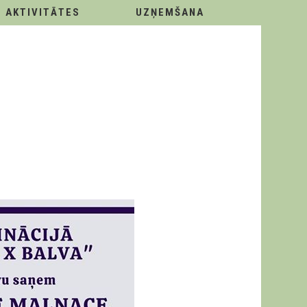
AKTIVITĀTES
UZŅEMŠANA