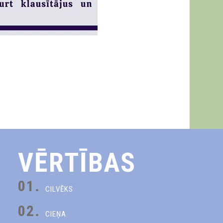
VĒRTĪBAS
01.
CILVĒKS
02.
CIEŅA