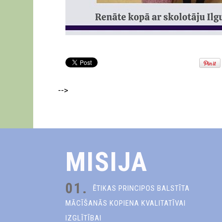
-->
MISIJA
01.
ĒTIKAS PRINCIPOS BALSTĪTA
MĀCĪŠANĀS KOPIENA KVALITATĪVAI
IZGLĪTĪBAI