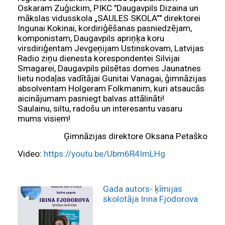
Oskaram Zuģickim, PIKC "Daugavpils Dizaina un
mākslas vidusskola „SAULES SKOLA”" direktorei
Ingunai Kokinai, kordiriģēšanas pasniedzējam,
komponistam, Daugavpils apriņķa koru
virsdiriģentam Jevgeņijam Ustinskovam, Latvijas
Radio ziņu dienesta korespondentei Silvijai
Smagarei, Daugavpils pilsētas domes Jaunatnes
lietu nodaļas vadītājai Gunitai Vanagai, ģimnāzijas
absolventam Holgeram Folkmanim, kuri atsaucās
aicinājumam pasniegt balvas attālināti!
Saulainu, siltu, radošu un interesantu vasaru
mums visiem!
Ģimnāzijas direktore Oksana Petaško
Video:
https://youtu.be/Ubm6R4ImLHg
Gada autors- ķīmijas
skolotāja Irina Fjodorova