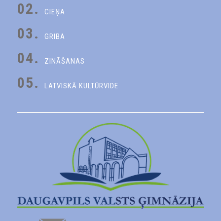
02.
CIEŅA
03.
GRIBA
04.
ZINĀŠANAS
05.
LATVISKĀ KULTŪRVIDE