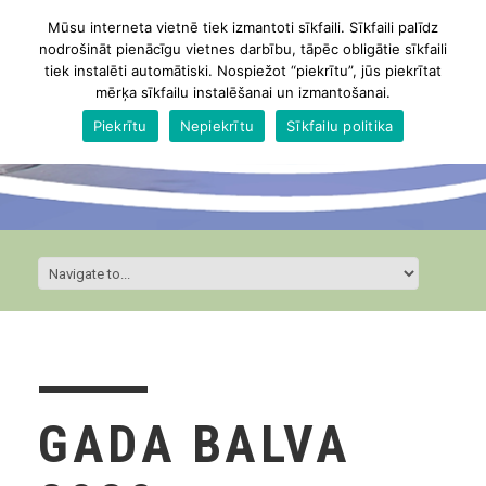
Mūsu interneta vietnē tiek izmantoti sīkfaili. Sīkfaili palīdz
nodrošināt pienācīgu vietnes darbību, tāpēc obligātie sīkfaili
tiek instalēti automātiski. Nospiežot “piekrītu”, jūs piekrītat
mērķa sīkfailu instalēšanai un izmantošanai.
Piekrītu
Nepiekrītu
Sīkfailu politika
GADA BALVA