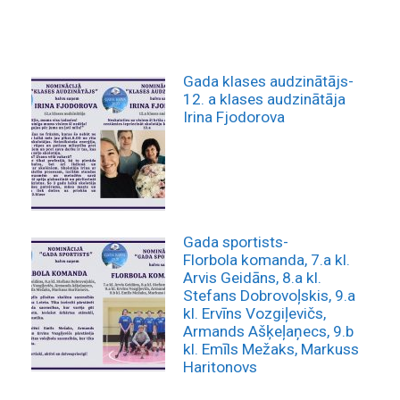
Gada klases audzinātājs-
12. a klases audzinātāja
Irina Fjodorova
Gada sportists-
Florbola komanda, 7.a kl.
Arvis Geidāns, 8.a kl.
Stefans Dobrovoļskis, 9.a
kl. Ervīns Vozgiļevičs,
Armands Ašķeļaņecs, 9.b
kl. Emīls Mežaks, Markuss
Haritonovs