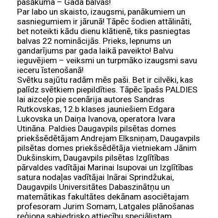
pasākuma – Gada balvas!
Par labo un skaisto, izaugsmi, panākumiem un
sasniegumiem ir jārunā! Tāpēc šodien attālināti,
bet noteikti kādu dienu klātienē, tiks pasniegtas
balvas 22 nominācijās. Prieks, lepnums un
gandarījums par gada laikā paveikto! Balvu
ieguvējiem – veiksmi un turpmāko izaugsmi savu
ieceru īstenošanā!
Svētku sajūtu radām mēs paši. Bet ir cilvēki, kas
palīdz svētkiem piepildīties. Tāpēc īpašs PALDIES
lai aizceļo pie scenārija autores Sandras
Rutkovskas, 12.b klases jauniešiem Edgara
Lukovska un Daiņa Ivanova, operatora Ivara
Utināna. Paldies Daugavpils pilsētas domes
priekšsēdētājam Andrejam Elksniņam, Daugavpils
pilsētas domes priekšsēdētāja vietniekam Jānim
Dukšinskim, Daugavpils pilsētas Izglītības
pārvaldes vadītājai Marinai Isupovai un Izglītības
satura nodaļas vadītājai Inārai Sprindžukai,
Daugavpils Universitātes Dabaszinātņu un
matemātikas fakultātes dekānam asociētajam
profesoram Jurim Somam, Latgales plānošanas
reģiona sabiedrisko attiecību speciālistam