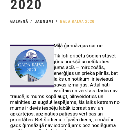
2020
GALVENĀ
JAUNUMI
GADA BALVA 2020
Mīļā ģimnāzijas saime!
Tik ļoti gribētu šodien stāvēt
jūsu priekšā un ielūkoties
jums acīs – mirdzošās,
enerģijas un prieka pilnās, bet
laiks un notikumi ir ieviesuši
savas izmaiņas. Attālināti
vadītais un veiktais darbs nav
traucējis mums kopā augt, pilnveidoties un
mainīties uz augšu! Iespējams, šis laiks katram no
mums ir devis iespēju labāk izprast sevi un
apkārtējos, apzināties patiesās vērtības un
prioritātes. Bet šodiena ir īpaša diena, jo mācību
gads ģimnāzijā nav ie
domājams bez noslēguma