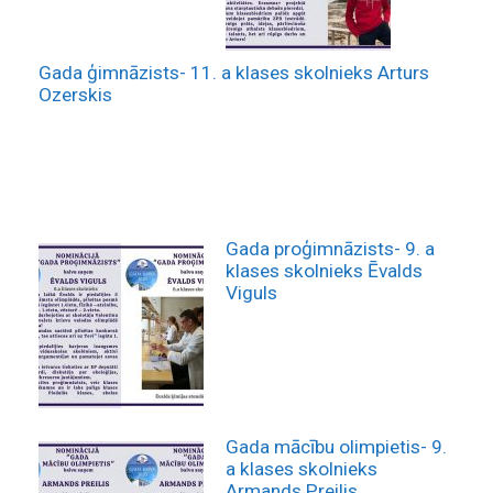
Gada ģimnāzists- 11. a klases skolnieks Arturs
Ozerskis
Gada proģimnāzists- 9. a
klases skolnieks Ēvalds
Viguls
Gada mācību olimpietis- 9.
a klases skolnieks
Armands Preilis