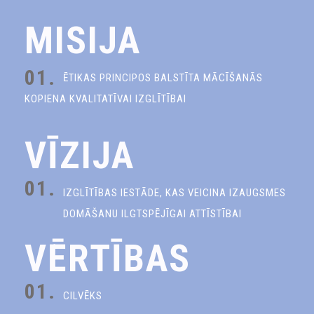
MISIJA
01.
ĒTIKAS PRINCIPOS BALSTĪTA MĀCĪŠANĀS
KOPIENA KVALITATĪVAI IZGLĪTĪBAI
VĪZIJA
01.
IZGLĪTĪBAS IESTĀDE, KAS VEICINA IZAUGSMES
DOMĀŠANU ILGTSPĒJĪGAI ATTĪSTĪBAI
VĒRTĪBAS
01.
CILVĒKS