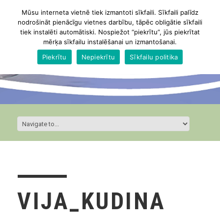
Mūsu interneta vietnē tiek izmantoti sīkfaili. Sīkfaili palīdz
nodrošināt pienācīgu vietnes darbību, tāpēc obligātie sīkfaili
tiek instalēti automātiski. Nospiežot “piekrītu”, jūs piekrītat
mērķa sīkfailu instalēšanai un izmantošanai.
Piekrītu
Nepiekrītu
Sīkfailu politika
VIJA_KUDINA