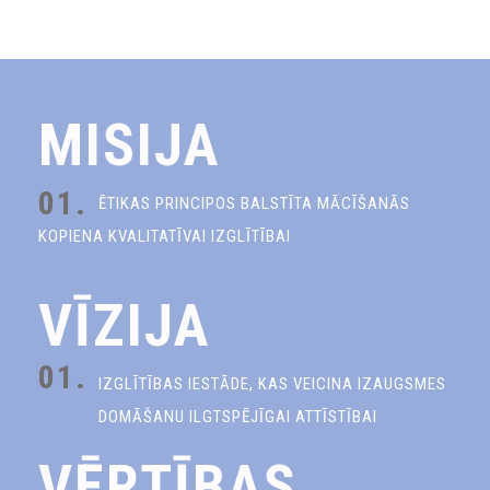
MISIJA
01.
ĒTIKAS PRINCIPOS BALSTĪTA MĀCĪŠANĀS
KOPIENA KVALITATĪVAI IZGLĪTĪBAI
VĪZIJA
01.
IZGLĪTĪBAS IESTĀDE, KAS VEICINA IZAUGSMES
DOMĀŠANU ILGTSPĒJĪGAI ATTĪSTĪBAI
VĒRTĪBAS