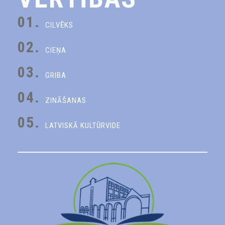
01.
CILVĒKS
02.
CIEŅA
03.
GRIBA
04.
ZINĀŠANAS
05.
LATVISKĀ KULTŪRVIDE