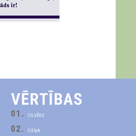
VĒRTĪBAS
01.
CILVĒKS
02.
CIEŅA