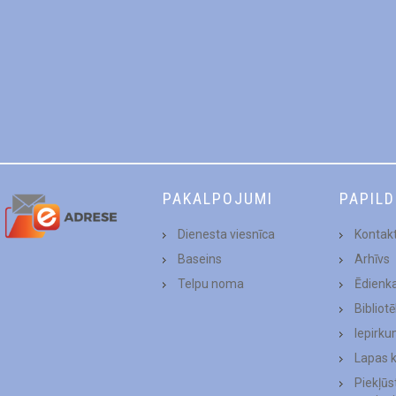
PAKALPOJUMI
PAPIL
Dienesta viesnīca
Kontakt
Baseins
Arhīvs
Telpu noma
Ēdienk
Bibliot
Iepirku
Lapas 
Piekļū