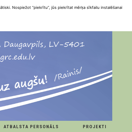
ātiski. Nospiežot “piekrītu”, jūs piekrītat mērķa sīkfailu instalēšanai
ATBALSTA PERSONĀLS
PROJEKTI