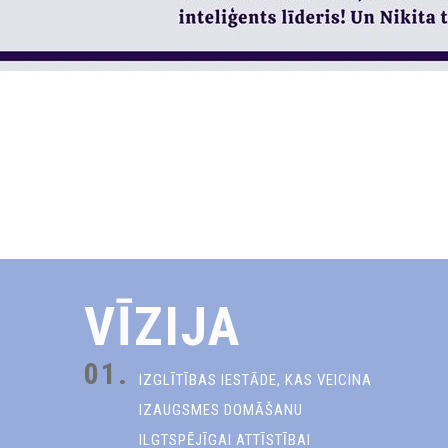
VĪZIJA
01.
IZGLĪTĪBAS IESTĀDE, KAS VEICINA
IZAUGSMES DOMĀŠANU
ILGTSPĒJĪGAI ATTĪSTĪBAI