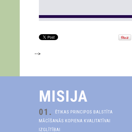
-->
MISIJA
01.
ĒTIKAS PRINCIPOS BALSTĪTA
MĀCĪŠANĀS KOPIENA KVALITATĪVAI
IZGLĪTĪBAI