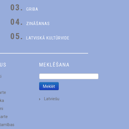
03.
GRIBA
04.
ZINĀŠANAS
05.
LATVISKĀ KULTŪRVIDE
DUS
MEKLĒŠANA
i
arte
Latviešu
ēka
mi
karte
stamības