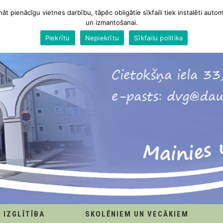
nāt pienācīgu vietnes darbību, tāpēc obligātie sīkfaili tiek instalēti autom
un izmantošanai.
Piekrītu
Nepiekrītu
Sīkfailu politika
IZGLĪTĪBA
SKOLĒNIEM UN VECĀKIEM