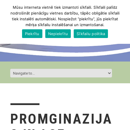
Mūsu interneta vietnē tiek izmantoti sīkfaili. Sīkfaili palīdz
nodrošināt pienācīgu vietnes darbību, tāpēc obligātie sīkfaili
tiek instalēti automātiski. Nospiežot “piekrītu”, jūs piekrītat
mērķa sīkfailu instalēšanai un izmantošanai.
Piekrītu
Nepiekrītu
Sīkfailu politika
PROMGINAZIJA