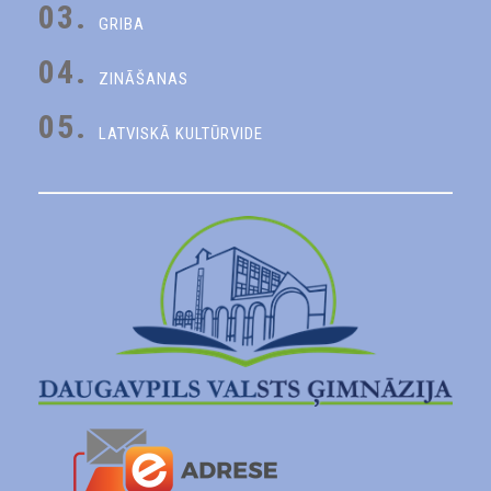
03.
GRIBA
04.
ZINĀŠANAS
05.
LATVISKĀ KULTŪRVIDE