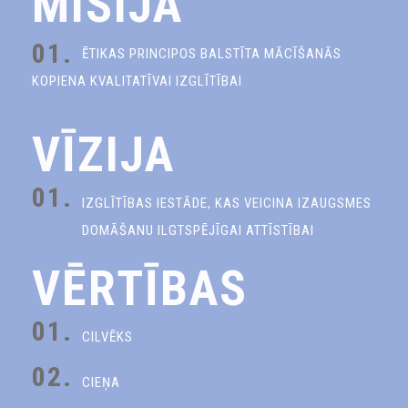
MISIJA
01.
ĒTIKAS PRINCIPOS BALSTĪTA MĀCĪŠANĀS
KOPIENA KVALITATĪVAI IZGLĪTĪBAI
VĪZIJA
01.
IZGLĪTĪBAS IESTĀDE, KAS VEICINA IZAUGSMES
DOMĀŠANU ILGTSPĒJĪGAI ATTĪSTĪBAI
VĒRTĪBAS
01.
CILVĒKS
02.
CIEŅA