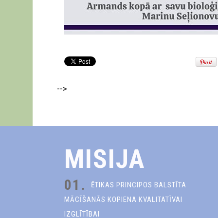
-->
MISIJA
01.
ĒTIKAS PRINCIPOS BALSTĪTA
MĀCĪŠANĀS KOPIENA KVALITATĪVAI
IZGLĪTĪBAI