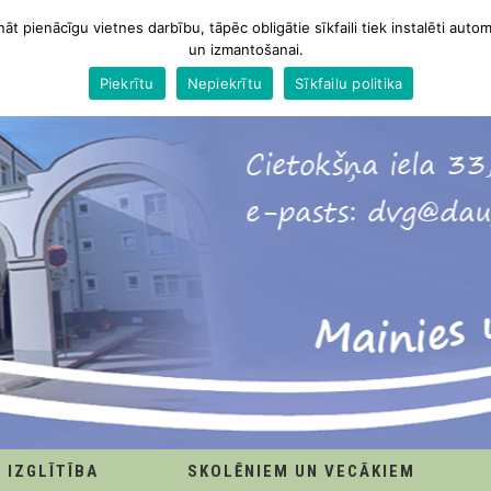
nāt pienācīgu vietnes darbību, tāpēc obligātie sīkfaili tiek instalēti autom
un izmantošanai.
Piekrītu
Nepiekrītu
Sīkfailu politika
IZGLĪTĪBA
SKOLĒNIEM UN VECĀKIEM