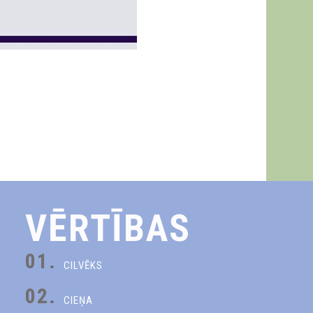
VĒRTĪBAS
01.
CILVĒKS
02.
CIEŅA