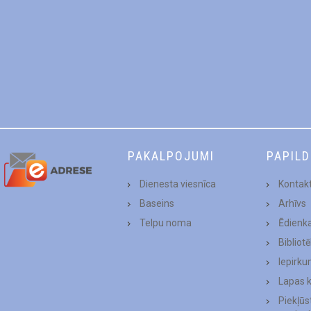
PAKALPOJUMI
PAPIL
Dienesta viesnīca
Kontakt
Baseins
Arhīvs
Telpu noma
Ēdienk
Bibliot
Iepirku
Lapas 
Piekļū