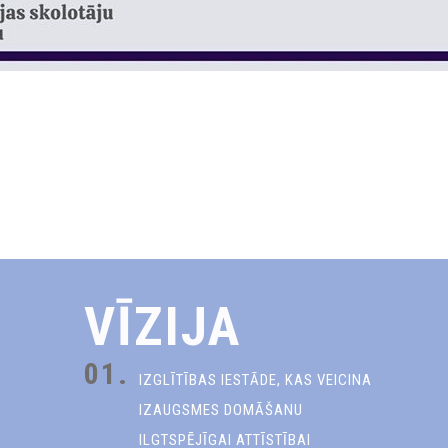
VĪZIJA
01.
IZGLĪTĪBAS IESTĀDE, KAS VEICINA
IZAUGSMES DOMĀŠANU
ILGTSPĒJĪGAI ATTĪSTĪBAI