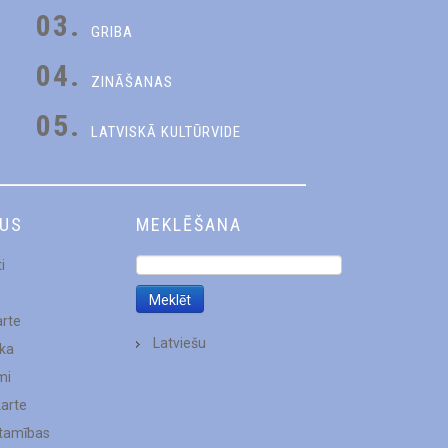
03.
GRIBA
04.
ZINĀŠANAS
05.
LATVISKĀ KULTŪRVIDE
DUS
MEKLĒŠANA
i
arte
Latviešu
ēka
mi
karte
stamības