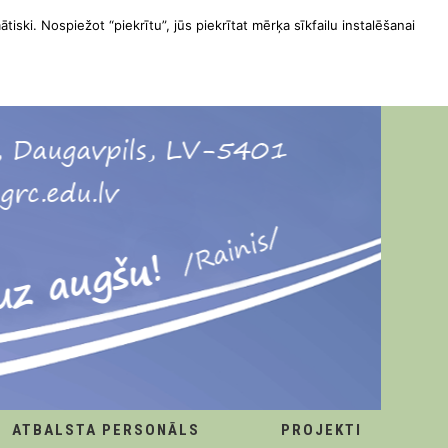
ātiski. Nospiežot “piekrītu”, jūs piekrītat mērķa sīkfailu instalēšanai
ATBALSTA PERSONĀLS
PROJEKTI