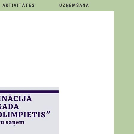
AKTIVITĀTES
UZŅEMŠANA