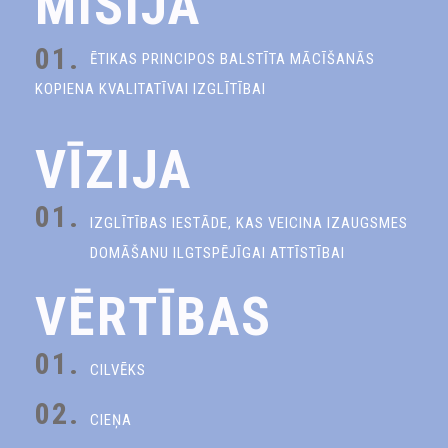
MISIJA
01.
ĒTIKAS PRINCIPOS BALSTĪTA MĀCĪŠANĀS
KOPIENA KVALITATĪVAI IZGLĪTĪBAI
VĪZIJA
01.
IZGLĪTĪBAS IESTĀDE, KAS VEICINA IZAUGSMES
DOMĀŠANU ILGTSPĒJĪGAI ATTĪSTĪBAI
VĒRTĪBAS
01.
CILVĒKS
02.
CIEŅA