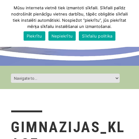
Mūsu interneta vietnē tiek izmantoti sīkfaili. Sīkfaili palīdz
nodrošināt pienācīgu vietnes darbību, tāpēc obligātie sīkfaili
tiek instalēti automātiski. Nospiežot “piekrītu”, jūs piekrītat
mērķa sīkfailu instalēšanai un izmantošanai.
Piekrītu
Nepiekrītu
Sīkfailu politika
GIMNAZIJAS_KL