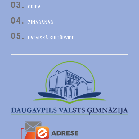
03.
GRIBA
04.
ZINĀŠANAS
05.
LATVISKĀ KULTŪRVIDE