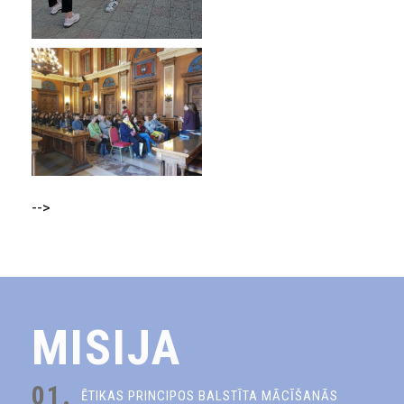
-->
MISIJA
01.
ĒTIKAS PRINCIPOS BALSTĪTA MĀCĪŠANĀS