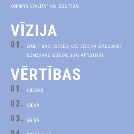
KOPIENA KVALITATĪVAI IZGLĪTĪBAI
VĪZIJA
01.
IZGLĪTĪBAS IESTĀDE, KAS VEICINA IZAUGSMES
DOMĀŠANU ILGTSPĒJĪGAI ATTĪSTĪBAI
VĒRTĪBAS
01.
CILVĒKS
02.
CIEŅA
03.
GRIBA
04.