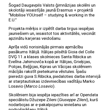
Šogad Daugavpils Valsts ģimnāzijas skolēni un
skolotāji iesaistījās jaunā Erasmus + projektā
“Mobilise YOUrself – studying & working in the
E.U.”
Projekta mērķis ir izpētīt darba tirgus iespējas
jauniešiem un, iesaistot tos aktivitātēs, veicināt
apzinātu karjeras veidošanu.
Aprīļa vidū norisinājās pirmais apmācību
pasākums Itālijā. Itālijas pilsētā Gioia del Colle
DVĢ 11.a klases skolnieces Santa Ribicka un
Evelīna Jahimoviča kopā ar Itālijas, Grieķijas,
Polijas, Beļģijas, Kipras un Vācijas skolēniem
mācījās rakstīt pieteikuma vēstules. Īpašu
pieredzi guva S.Ribicka, piedaloties darba intervijā
ar starptautiskas izdevniecības vadītāju Marko
Losavio (
Marco Losavio
).
Skolēniem bija iespēja iepazīties arī ar Opendata
speciālistu Džuzepe Zileni (
Giuseppe Zileni
), kurš
nodarbojas ar e-pakalpojumu ieviešanu un
nodrošināšanu Itālijā.