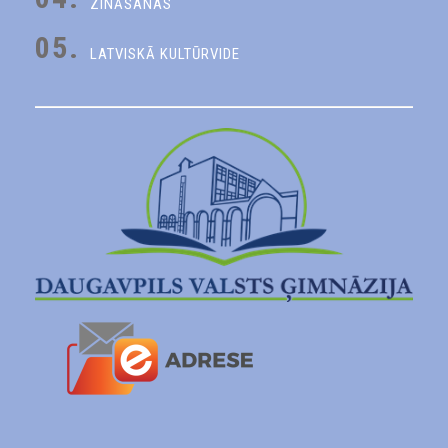
ZINĀŠANAS
05.
LATVISKĀ KULTŪRVIDE