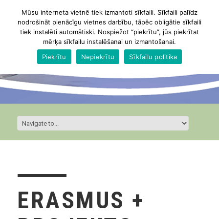
Mūsu interneta vietnē tiek izmantoti sīkfaili. Sīkfaili palīdz
nodrošināt pienācīgu vietnes darbību, tāpēc obligātie sīkfaili
tiek instalēti automātiski. Nospiežot “piekrītu”, jūs piekrītat
mērķa sīkfailu instalēšanai un izmantošanai.
Piekrītu
Nepiekrītu
Sīkfailu politika
ERASMUS +