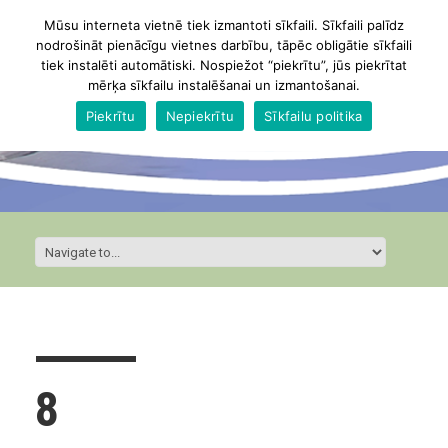
Mūsu interneta vietnē tiek izmantoti sīkfaili. Sīkfaili palīdz
nodrošināt pienācīgu vietnes darbību, tāpēc obligātie sīkfaili
tiek instalēti automātiski. Nospiežot “piekrītu”, jūs piekrītat
mērķa sīkfailu instalēšanai un izmantošanai.
Piekrītu
Nepiekrītu
Sīkfailu politika
8