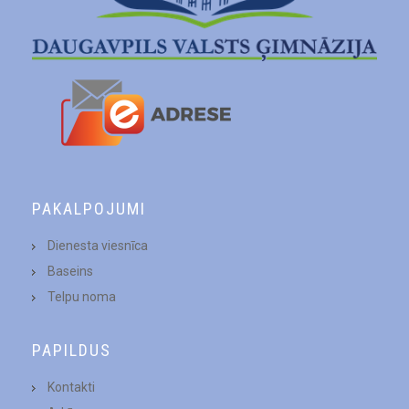
PAKALPOJUMI
Dienesta viesnīca
Baseins
Telpu noma
PAPILDUS
Kontakti