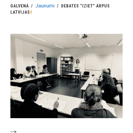
Jaunumi
GALVENĀ
DEBATES “IZIET” ĀRPUS
LATVIJAS
8
-->