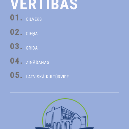
VĒRTĪBAS
01.
CILVĒKS
02.
CIEŅA
03.
GRIBA
04.
ZINĀŠANAS
05.
LATVISKĀ KULTŪRVIDE