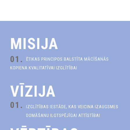
MISIJA
01.
ĒTIKAS PRINCIPOS BALSTĪTA MĀCĪŠANĀS
KOPIENA KVALITATĪVAI IZGLĪTĪBAI
VĪZIJA
01.
IZGLĪTĪBAS IESTĀDE, KAS VEICINA IZAUGSMES
DOMĀŠANU ILGTSPĒJĪGAI ATTĪSTĪBAI