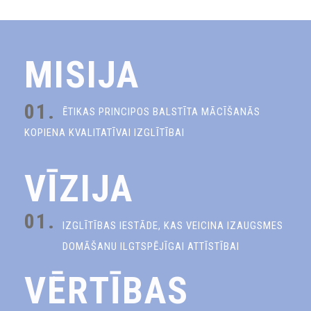
MISIJA
01.
ĒTIKAS PRINCIPOS BALSTĪTA MĀCĪŠANĀS
KOPIENA KVALITATĪVAI IZGLĪTĪBAI
VĪZIJA
01.
IZGLĪTĪBAS IESTĀDE, KAS VEICINA IZAUGSMES
DOMĀŠANU ILGTSPĒJĪGAI ATTĪSTĪBAI
VĒRTĪBAS