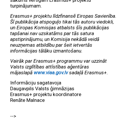
turpinājumam.
Erasmus+ projektu līdzfinansē Eiropas Savienība.
Šī publikācija atspoguļo tikai tās autoru viedokli,
un Eiropas Komisijas atbalsts šīs publikācijas
tapšanai nav uzskatāms par tās satura
apstiprinājumu, un Komisija nekādā veidā
neuzņemas atbildību par šeit ietvertās
informācijas tālāku izmantošanu.
Vairāk par Erasmus+ programmu var uzzināt
Valsts izglītības attīstības aģentūras
mājaslapā
www.viaa.gov.lv
sadaļā Erasmus+.
Informāciju sagatavoja
Daugavpils Valsts ģimnāzijas
Erasmus+ projektu koordinatore
Renāte Malnace
-->