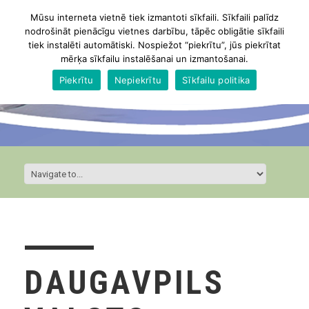
Mūsu interneta vietnē tiek izmantoti sīkfaili. Sīkfaili palīdz
nodrošināt pienācīgu vietnes darbību, tāpēc obligātie sīkfaili
tiek instalēti automātiski. Nospiežot “piekrītu”, jūs piekrītat
mērķa sīkfailu instalēšanai un izmantošanai.
Piekrītu
Nepiekrītu
Sīkfailu politika
DAUGAVPILS