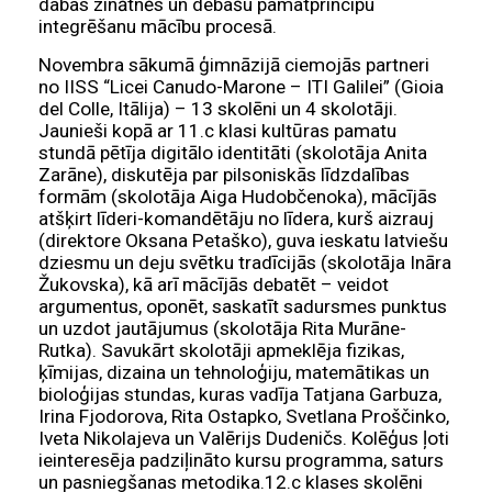
dabas zinātnēs un debašu pamatprincipu
integrēšanu mācību procesā.
Novembra sākumā ģimnāzijā ciemojās partneri
no IISS “Licei Canudo-Marone – ITI Galilei” (Gioia
del Colle, Itālija) – 13 skolēni un 4 skolotāji.
Jaunieši kopā ar 11.c klasi kultūras pamatu
stundā pētīja digitālo identitāti (skolotāja Anita
Zarāne), diskutēja par pilsoniskās līdzdalības
formām (skolotāja Aiga Hudobčenoka), mācījās
atšķirt līderi-komandētāju no līdera, kurš aizrauj
(direktore Oksana Petaško), guva ieskatu latviešu
dziesmu un deju svētku tradīcijās (skolotāja Ināra
Žukovska), kā arī mācījās debatēt – veidot
argumentus, oponēt, saskatīt sadursmes punktus
un uzdot jautājumus (skolotāja Rita Murāne-
Rutka). Savukārt skolotāji apmeklēja fizikas,
ķīmijas, dizaina un tehnoloģiju, matemātikas un
bioloģijas stundas, kuras vadīja Tatjana Garbuza,
Irina Fjodorova, Rita Ostapko, Svetlana Proščinko,
Iveta Nikolajeva un Valērijs Dudeničs. Kolēģus ļoti
ieinteresēja padziļināto kursu programma, saturs
un pasniegšanas metodika.12.c klases skolēni