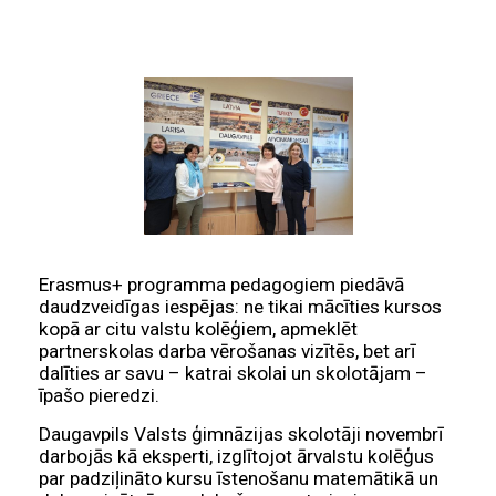
Erasmus+ programma pedagogiem piedāvā
daudzveidīgas iespējas: ne tikai mācīties kursos
kopā ar citu valstu kolēģiem, apmeklēt
partnerskolas darba vērošanas vizītēs, bet arī
dalīties ar savu – katrai skolai un skolotājam –
īpašo pieredzi.
Daugavpils Valsts ģimnāzijas skolotāji novembrī
darbojās kā eksperti, izglītojot ārvalstu kolēģus
par padziļināto kursu īstenošanu matemātikā un