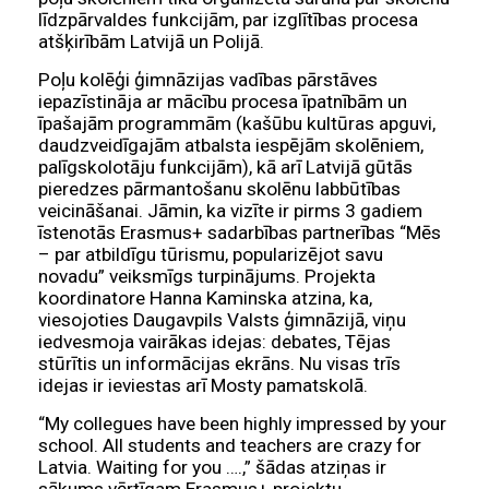
līdzpārvaldes funkcijām, par izglītības procesa
atšķirībām Latvijā un Polijā.
Poļu kolēģi ģimnāzijas vadības pārstāves
iepazīstināja ar mācību procesa īpatnībām un
īpašajām programmām (kašūbu kultūras apguvi,
daudzveidīgajām atbalsta iespējām skolēniem,
palīgskolotāju funkcijām), kā arī Latvijā gūtās
pieredzes pārmantošanu skolēnu labbūtības
veicināšanai. Jāmin, ka vizīte ir pirms 3 gadiem
īstenotās Erasmus+ sadarbības partnerības “Mēs
– par atbildīgu tūrismu, popularizējot savu
novadu” veiksmīgs turpinājums. Projekta
koordinatore Hanna Kaminska atzina, ka,
viesojoties Daugavpils Valsts ģimnāzijā, viņu
iedvesmoja vairākas idejas: debates, Tējas
stūrītis un informācijas ekrāns. Nu visas trīs
idejas ir ieviestas arī Mosty pamatskolā.
“My collegues have been highly impressed by your
school. All students and teachers are crazy for
Latvia. Waiting for you ….,” šādas atziņas ir
sākums vērtīgam Erasmus+ projektu