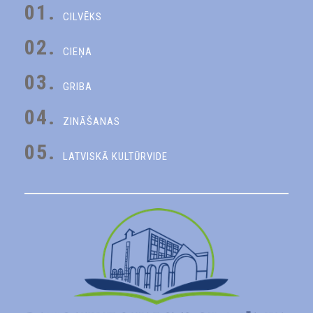
01.
CILVĒKS
02.
CIEŅA
03.
GRIBA
04.
ZINĀŠANAS
05.
LATVISKĀ KULTŪRVIDE