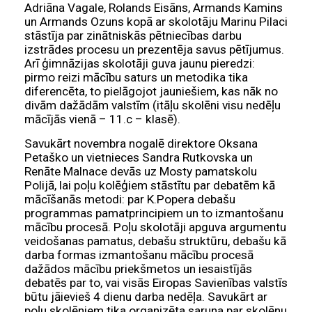
Adriāna Vagale, Rolands Eisāns, Armands Kamins
un Armands Ozuns kopā ar skolotāju Marinu Pilaci
stāstīja par zinātniskās pētniecības darbu
izstrādes procesu un prezentēja savus pētījumus.
Arī ģimnāzijas skolotāji guva jaunu pieredzi:
pirmo reizi mācību saturs un metodika tika
diferencēta, to pielāgojot jauniešiem, kas nāk no
divām dažādām valstīm (itāļu skolēni visu nedēļu
mācījās vienā – 11.c – klasē).
Savukārt novembra nogalē direktore Oksana
Petaško un vietnieces Sandra Rutkovska un
Renāte Malnace devās uz Mosty pamatskolu
Polijā, lai poļu kolēģiem stāstītu par debatēm kā
mācīšanās metodi: par K.Popera debašu
programmas pamatprincipiem un to izmantošanu
mācību procesā. Poļu skolotāji apguva argumentu
veidošanas pamatus, debašu struktūru, debašu kā
darba formas izmantošanu mācību procesā
dažādos mācību priekšmetos un iesaistījās
debatēs par to, vai visās Eiropas Savienības valstīs
būtu jāievieš 4 dienu darba nedēļa. Savukārt ar
poļu skolēniem tika organizēta saruna par skolēnu