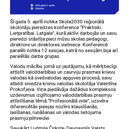
Šī gada 5. aprīlī notika Skola2030 reģionālā
skolotāju pieredzes konference “Praktiski.
Lietpratībai. Latgale”, kurā aktīvi darbojās un savu
pieredzi stāstīja pieci mūsu skolas pedagogi,
direktore un direktores vietniece. Konferencē
paralēli notika 12 sesijas, katrā no sesijām bija arī
paralēlās darba grupas.
Valodu mācību jomā uz jautājumu, kā mērķtiecīgi
attīstīt valoddarbības un caurviju prasmes krievu
valodas kā svešvalodas apguves procesā, savu
atbildi sniedza krievu valodas skolotāja Valentīna
Prokofjeva. Viņa piedāvāja dažādus kompleksos
uzdevumus izglītojamo valoddarbības prasmju
attīstīšanai tēmā “Profesionālā vide”, uzsvēra
diferencētās pieejas nozīmi klausīšanās,
lasīšanas, runāšanas un valodas lietojuma
prasmju pilnveidei.
Savukārt Ludmila Čirkste, Daugavpils Valsts