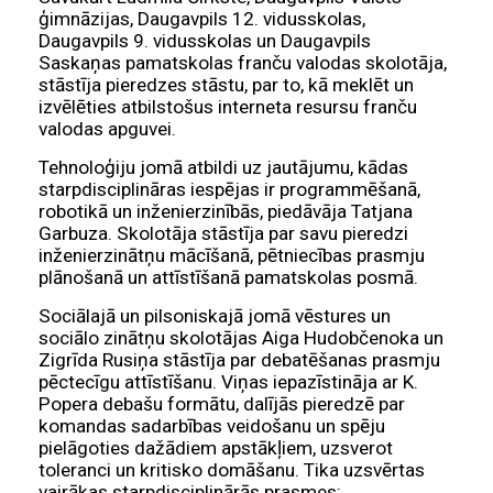
ģimnāzijas, Daugavpils 12. vidusskolas,
Daugavpils 9. vidusskolas un Daugavpils
Saskaņas pamatskolas franču valodas skolotāja,
stāstīja pieredzes stāstu, par to, kā meklēt un
izvēlēties atbilstošus interneta resursu franču
valodas apguvei.
Tehnoloģiju jomā atbildi uz jautājumu, kādas
starpdisciplināras iespējas ir programmēšanā,
robotikā un inženierzinībās, piedāvāja Tatjana
Garbuza. Skolotāja stāstīja par savu pieredzi
inženierzinātņu mācīšanā, pētniecības prasmju
plānošanā un attīstīšanā pamatskolas posmā.
Sociālajā un pilsoniskajā jomā vēstures un
sociālo zinātņu skolotājas Aiga Hudobčenoka un
Zigrīda Rusiņa stāstīja par debatēšanas prasmju
pēctecīgu attīstīšanu. Viņas iepazīstināja ar K.
Popera debašu formātu, dalījās pieredzē par
komandas sadarbības veidošanu un spēju
pielāgoties dažādiem apstākļiem, uzsverot
toleranci un kritisko domāšanu. Tika uzsvērtas
vairākas starpdisciplinārās prasmes: