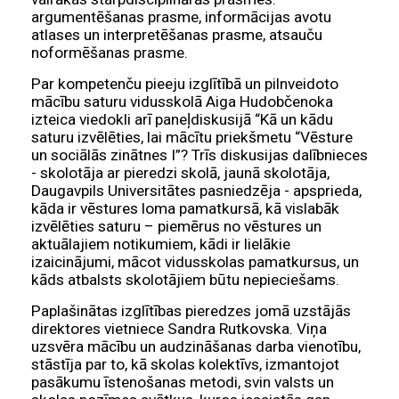
argumentēšanas prasme, informācijas avotu
atlases un interpretēšanas prasme, atsauču
noformēšanas prasme.
Par kompetenču pieeju izglītībā un pilnveidoto
mācību saturu vidusskolā Aiga Hudobčenoka
izteica viedokli arī paneļdiskusijā “Kā un kādu
saturu izvēlēties, lai mācītu priekšmetu “Vēsture
un sociālās zinātnes I”? Trīs diskusijas dalībnieces
- skolotāja ar pieredzi skolā, jaunā skolotāja,
Daugavpils Universitātes pasniedzēja - apsprieda,
kāda ir vēstures loma pamatkursā, kā vislabāk
izvēlēties saturu – piemērus no vēstures un
aktuālajiem notikumiem, kādi ir lielākie
izaicinājumi, mācot vidusskolas pamatkursus, un
kāds atbalsts skolotājiem būtu nepieciešams.
Paplašinātas izglītības pieredzes jomā uzstājās
direktores vietniece Sandra Rutkovska. Viņa
uzsvēra mācību un audzināšanas darba vienotību,
stāstīja par to, kā skolas kolektīvs, izmantojot
pasākumu īstenošanas metodi, svin valsts un