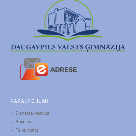
PAKALPOJUMI
Dienesta viesnīca
Baseins
Telpu noma