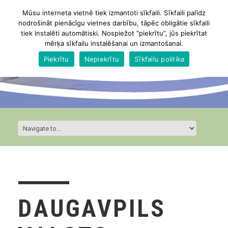
Mūsu interneta vietnē tiek izmantoti sīkfaili. Sīkfaili palīdz
nodrošināt pienācīgu vietnes darbību, tāpēc obligātie sīkfaili
tiek instalēti automātiski. Nospiežot “piekrītu”, jūs piekrītat
mērķa sīkfailu instalēšanai un izmantošanai.
Piekrītu
Nepiekrītu
Sīkfailu politika
DAUGAVPILS