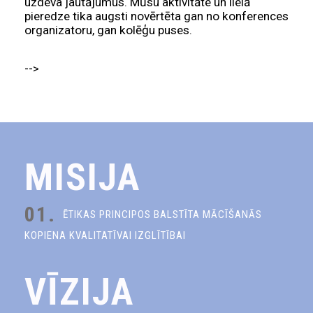
uzdeva jautājumus. Mūsu aktivitāte un lielā
pieredze tika augsti novērtēta gan no konferences
organizatoru, gan kolēģu puses.
-->
MISIJA
01.
ĒTIKAS PRINCIPOS BALSTĪTA MĀCĪŠANĀS
KOPIENA KVALITATĪVAI IZGLĪTĪBAI
VĪZIJA