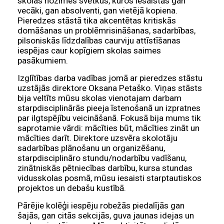
skolas nozīmes svētkus, kuros iesaistās gan
vecāki, gan absolventi, gan vietējā kopiena.
Pieredzes stāstā tika akcentētas kritiskās
domāšanas un problēmrisināšanas, sadarbības,
pilsoniskās līdzdalības caurviju attīstīšanas
iespējas caur kopīgiem skolas saimes
pasākumiem.
Izglītības darba vadības jomā ar pieredzes stāstu
uzstājās direktore Oksana Petaško. Viņas stāsts
bija veltīts mūsu skolas vienotajam darbam
starpdisciplinārās pieeja īstenošanā un izpratnes
par ilgtspējību veicināšanā. Fokusā bija mums tik
saprotamie vārdi: mācīties būt, mācīties zināt un
mācīties darīt. Direktore uzsvēra skolotāju
sadarbības plānošanu un organizēšanu,
starpdisciplināro stundu/nodarbību vadīšanu,
zinātniskās pētniecības darbību, kursa stundas
vidusskolas posmā, mūsu iesaisti starptautiskos
projektos un debašu kustībā.
Pārējie kolēģi iespēju robežās piedalījās gan
šajās, gan citās sekcijās, guva jaunas idejas un