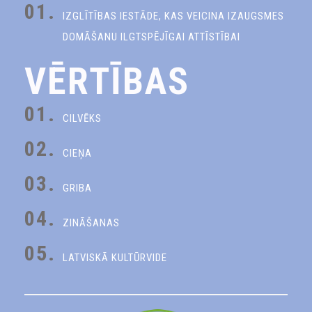
01.
IZGLĪTĪBAS IESTĀDE, KAS VEICINA IZAUGSMES
DOMĀŠANU ILGTSPĒJĪGAI ATTĪSTĪBAI
VĒRTĪBAS
01.
CILVĒKS
02.
CIEŅA
03.
GRIBA
04.
ZINĀŠANAS
05.
LATVISKĀ KULTŪRVIDE