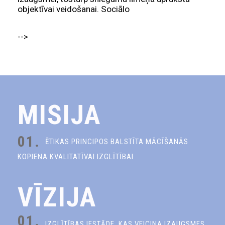
objektīvai veidošanai. Sociālo
-->
MISIJA
01.
ĒTIKAS PRINCIPOS BALSTĪTA MĀCĪŠANĀS
KOPIENA KVALITATĪVAI IZGLĪTĪBAI
VĪZIJA
01.
IZGLĪTĪBAS IESTĀDE, KAS VEICINA IZAUGSMES