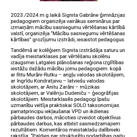
2023./2024.m.g.laikā Signita Gabrāne ģimnāzijas
pedagogiem organizēja vairākus seminārus par
izmaiņām mācību sasniegumu vērtēšanas kārtībā
valstī, organizēja “Mācību sasniegumu vērtēšanas
kārtības” grozījumu izstrādi, iesaistot pedagogus.
Tandēmā ar kolēģiem Signita izstrādāja saturu un
vadīja meistarklases par vērtēšanu skolēnu
izaugsmei Latgales plānošanas reģiona izglītības
iestāžu dažādu mācību jomu pedagogiem: kopā
ar Ritu Murāni-Rutku – angļu valodas skolotājiem,
ar Ingrīdu Kondratjevu – latviešu valodas
skolotājiem, ar Anitu Zarāni – mūzikas
skolotājiem, ar Valēriju Dudeniču – ģeogrāfijas
skolotājiem. Meistarklasēs pedagogi īpašu
uzmanību veltīja praktiskai SOLO taksonomijas
pamatprincipu iekļaušanai VPD un ikdienas
pārbaudes darbos, mācoties izveidot objektīvus
pārbaudes darbus, kas atbilst sasniedzamajiem
rezultātiem. Komentāros meistaklašu dalībnieki
rakstīja: “Paldies par strukturētu nodarbības gaitu,