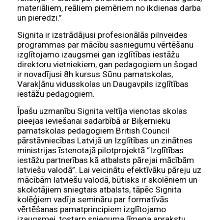
materiāliem, reāliem piemēriem no ikdienas darba
un pieredzi.”
Signita ir izstrādājusi profesionālās pilnveides
programmas par mācību sasniegumu vērtēšanu
izglītojamo izaugsmei gan izglītības iestāžu
direktoru vietniekiem, gan pedagogiem un šogad
ir novadījusi 8h kursus Sūnu pamatskolas,
Varakļānu vidusskolas un Daugavpils izglītības
iestāžu pedagogiem.
Īpašu uzmanību Signita veltīja vienotas skolas
pieejas ieviešanai sadarbībā ar Biķernieku
pamatskolas pedagogiem British Council
pārstāvniecības Latvijā un Izglītības un zinātnes
ministrijas īstenotajā pilotprojektā “Izglītības
iestāžu partnerības kā atbalsts pārejai mācībām
latviešu valodā”. Lai veicinātu efektīvāku pāreju uz
mācībām latviešu valodā, būtisks ir skolēniem un
skolotājiem sniegtais atbalsts, tāpēc Signita
kolēģiem vadīja semināru par formatīvās
vērtēšanas pamatprincipiem izglītojamo
izaugsmei, tostarp snieguma līmeņa aprakstu