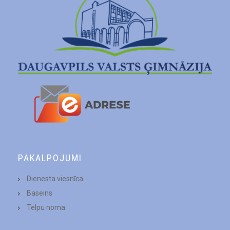
PAKALPOJUMI
Dienesta viesnīca
Baseins
Telpu noma