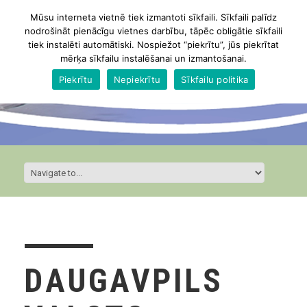
Mūsu interneta vietnē tiek izmantoti sīkfaili. Sīkfaili palīdz
nodrošināt pienācīgu vietnes darbību, tāpēc obligātie sīkfaili
tiek instalēti automātiski. Nospiežot “piekrītu”, jūs piekrītat
mērķa sīkfailu instalēšanai un izmantošanai.
Piekrītu
Nepiekrītu
Sīkfailu politika
DAUGAVPILS