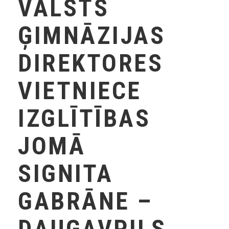
VALSTS
ĢIMNĀZIJAS
DIREKTORES
VIETNIECE
IZGLĪTĪBAS
JOMĀ
SIGNITA
GABRĀNE –
DAUGAVPILS