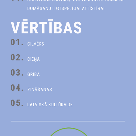
DOMĀŠANU ILGTSPĒJĪGAI ATTĪSTĪBAI
VĒRTĪBAS
01.
CILVĒKS
02.
CIEŅA
03.
GRIBA
04.
ZINĀŠANAS
05.
LATVISKĀ KULTŪRVIDE