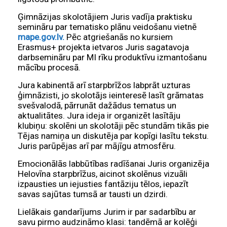
Ģimnāzijas skolotājiem Juris vadīja praktisku
semināru par tematisko plānu veidošanu vietnē
mape.gov.lv.
Pēc atgriešanās no kursiem
Erasmus+ projekta ietvaros Juris sagatavoja
darbsemināru par MI rīku produktīvu izmantošanu
mācību procesā.
Jura kabinentā arī starpbrīžos labprāt uzturas
ģimnāzisti, jo skolotājs ieinteresē lasīt grāmatas
svešvalodā, pārrunāt dažādus tematus un
aktualitātes. Jura ideja ir organizēt lasītāju
klubiņu: skolēni un skolotāji pēc stundām tikās pie
Tējas namiņa un diskutēja par kopīgi lasītu tekstu.
Juris parūpējas arī par mājīgu atmosfēru.
Emocionālās labbūtības radīšanai Juris organizēja
Helovīna starpbrīžus, aicinot skolēnus vizuāli
izpausties un iejusties fantāziju tēlos, iepazīt
savas sajūtas tumsā ar tausti un dzirdi.
Lielākais gandarījums Jurim ir par sadarbību ar
savu pirmo audzināmo klasi: tandēmā ar kolēģi