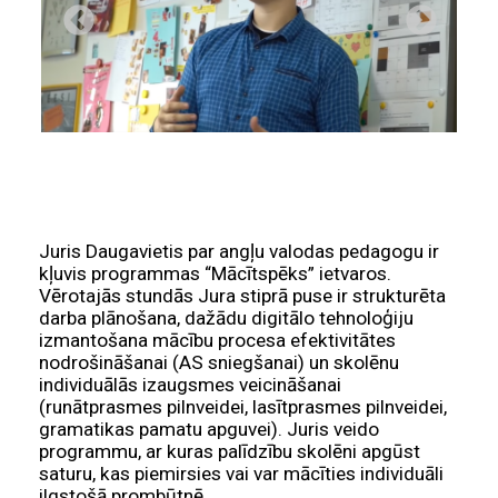
Juris Daugavietis par angļu valodas pedagogu ir
kļuvis programmas “Mācītspēks” ietvaros.
Vērotajās stundās Jura stiprā puse ir strukturēta
darba plānošana, dažādu digitālo tehnoloģiju
izmantošana mācību procesa efektivitātes
nodrošināšanai (AS sniegšanai) un skolēnu
individuālās izaugsmes veicināšanai
(runātprasmes pilnveidei, lasītprasmes pilnveidei,
gramatikas pamatu apguvei). Juris veido
programmu, ar kuras palīdzību skolēni apgūst
saturu, kas piemirsies vai var mācīties individuāli
ilgstošā prombūtnē.