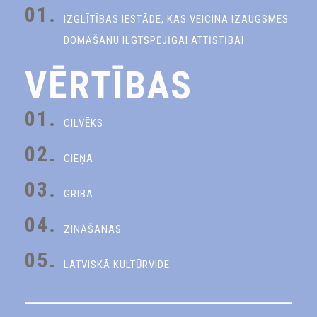
01.
IZGLĪTĪBAS IESTĀDE, KAS VEICINA IZAUGSMES
DOMĀŠANU ILGTSPĒJĪGAI ATTĪSTĪBAI
VĒRTĪBAS
01.
CILVĒKS
02.
CIEŅA
03.
GRIBA
04.
ZINĀŠANAS
05.
LATVISKĀ KULTŪRVIDE