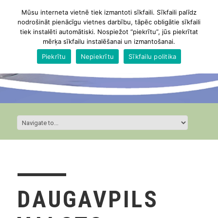
Mūsu interneta vietnē tiek izmantoti sīkfaili. Sīkfaili palīdz
nodrošināt pienācīgu vietnes darbību, tāpēc obligātie sīkfaili
tiek instalēti automātiski. Nospiežot “piekrītu”, jūs piekrītat
mērķa sīkfailu instalēšanai un izmantošanai.
Piekrītu
Nepiekrītu
Sīkfailu politika
DAUGAVPILS