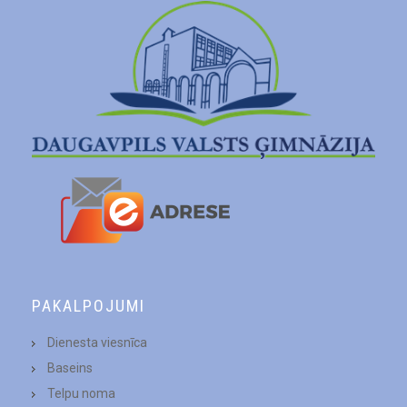
PAKALPOJUMI
Dienesta viesnīca
Baseins
Telpu noma