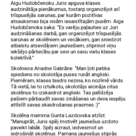
Aigu Hudobčenoku Juris apguva klases
audzinātāja pienākumus, tostarp organizējot arī
trīspusējās sarunas, par kurām pozitīvas
atsauksmes bija visām iesaistītajām pusēm. Aiga
Hudobčenoka saka: “Es varēju paļauties uz Juri
audzināšanas darbā, gan organizējot trīspusējās
sarunas ar skolēniem un vecākiem, gan sniedzot
atbalstu atsevišķiem jauniešiem, stiprinot viņu
iekšējo pārliecību par sevi un savu vietu klases
kolektīvā.”
Skolniece Ariadne Gabrāne: “Man ļoti patika
spiediens no skolotāja puses runāt angliski.
Piemēram, klases biedrs nezina, ko nozīmē vārds.
Tā vietā, lai to iztulkotu, skolotājs aicināja citus
skolēnus to izskaidrot angliski. Tas palīdzēja
pašiem pārbaudīt savas zināšanas un deva iespēju
attīstīt savas skaidrošanas prasmes :)”
Skolēna mamma Gunta Lazdovska atzīst:
“Manuprāt, Juris spēj motivēt jauniešus uzdoto
paveikt labāk. Spēj aizraut, iedvesmot un
iedrošināt skolēnus. Pamana jauniešus stiprās