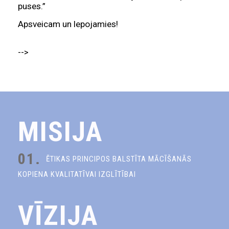
puses.”
Apsveicam un lepojamies!
-->
MISIJA
01.
ĒTIKAS PRINCIPOS BALSTĪTA MĀCĪŠANĀS
KOPIENA KVALITATĪVAI IZGLĪTĪBAI
VĪZIJA