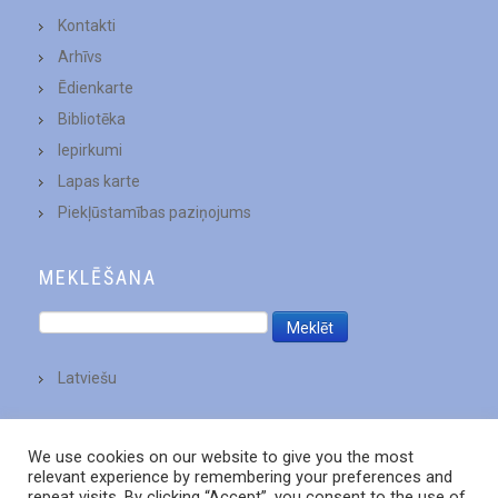
Kontakti
Arhīvs
Ēdienkarte
Bibliotēka
Iepirkumi
Lapas karte
Piekļūstamības paziņojums
MEKLĒŠANA
Latviešu
We use cookies on our website to give you the most
relevant experience by remembering your preferences and
repeat visits. By clicking “Accept”, you consent to the use of