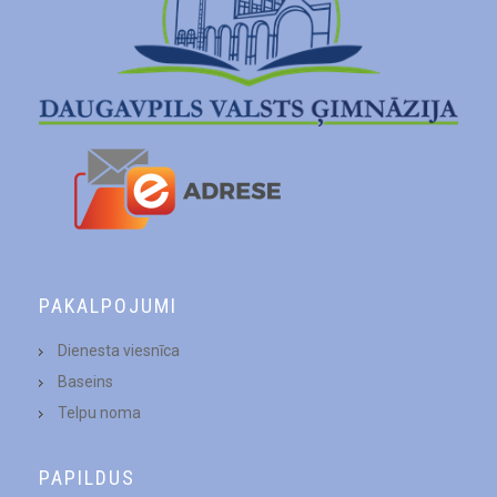
PAKALPOJUMI
Dienesta viesnīca
Baseins
Telpu noma
PAPILDUS