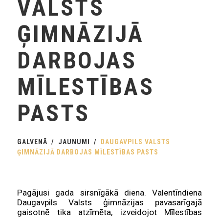
VALSTS
ĢIMNĀZIJĀ
DARBOJAS
MĪLESTĪBAS
PASTS
GALVENĀ
JAUNUMI
DAUGAVPILS VALSTS
ĢIMNĀZIJĀ DARBOJAS MĪLESTĪBAS PASTS
Pagājusi gada sirsnīgākā diena. Valentīndiena
Daugavpils Valsts ģimnāzijas pavasarīgajā
gaisotnē tika atzīmēta, izveidojot Mīlestības