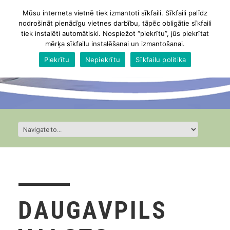
Mūsu interneta vietnē tiek izmantoti sīkfaili. Sīkfaili palīdz
nodrošināt pienācīgu vietnes darbību, tāpēc obligātie sīkfaili
tiek instalēti automātiski. Nospiežot “piekrītu”, jūs piekrītat
mērķa sīkfailu instalēšanai un izmantošanai.
Piekrītu
Nepiekrītu
Sīkfailu politika
DAUGAVPILS