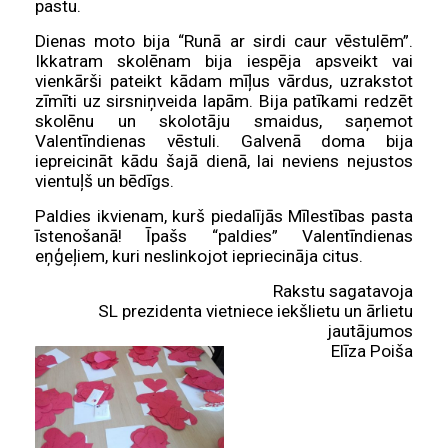
pastu.
Dienas moto bija “Runā ar sirdi caur vēstulēm”.
Ikkatram skolēnam bija iespēja apsveikt vai
vienkārši pateikt kādam mīļus vārdus, uzrakstot
zīmīti uz sirsniņveida lapām. Bija patīkami redzēt
skolēnu un skolotāju smaidus, saņemot
Valentīndienas vēstuli. Galvenā doma bija
iepreicināt kādu šajā dienā, lai neviens nejustos
vientuļš un bēdīgs.
Paldies ikvienam, kurš piedalījās Mīlestības pasta
īstenošanā! Īpašs “paldies” Valentīndienas
eņģeļiem, kuri neslinkojot iepriecināja citus.
Rakstu sagatavoja
SL prezidenta vietniece iekšlietu un ārlietu
jautājumos
Elīza Poiša