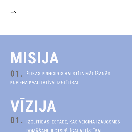
-->
MISIJA
01.
ĒTIKAS PRINCIPOS BALSTĪTA MĀCĪŠANĀS
KOPIENA KVALITATĪVAI IZGLĪTĪBAI
VĪZIJA
01.
IZGLĪTĪBAS IESTĀDE, KAS VEICINA IZAUGSMES
DOMĀŠANU ILGTSPĒJĪGAI ATTĪSTĪBAI