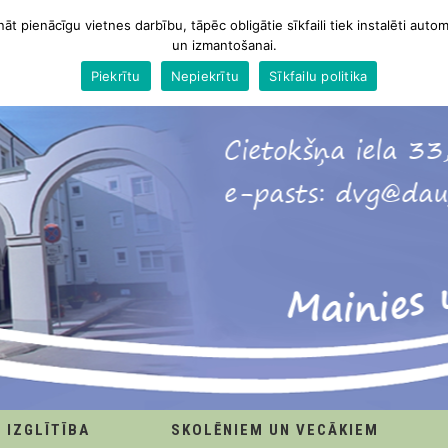
nāt pienācīgu vietnes darbību, tāpēc obligātie sīkfaili tiek instalēti autom
un izmantošanai.
Piekrītu
Nepiekrītu
Sīkfailu politika
IZGLĪTĪBA
SKOLĒNIEM UN VECĀKIEM