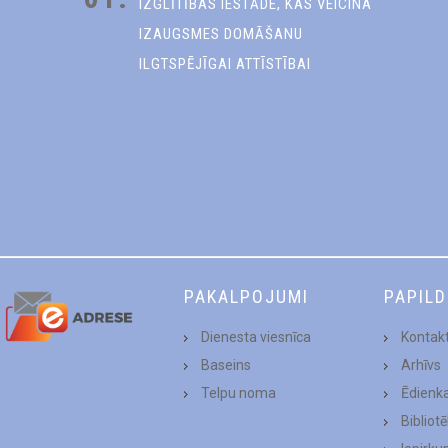
IZGLĪTĪBAS IESTĀDE, KAS VEICINA
IZAUGSMES DOMĀŠANU
ILGTSPĒJĪGAI ATTĪSTĪBAI
PAKALPOJUMI
PAPIL
Dienesta viesnīca
Kontakt
Baseins
Arhīvs
Telpu noma
Ēdienk
Bibliot