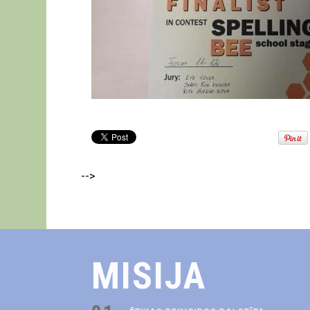
-->
MISIJA