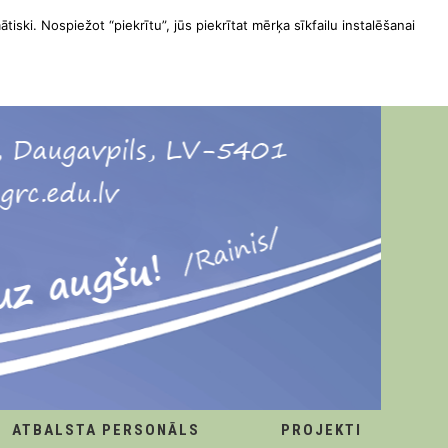
ātiski. Nospiežot “piekrītu”, jūs piekrītat mērķa sīkfailu instalēšanai
ATBALSTA PERSONĀLS
PROJEKTI