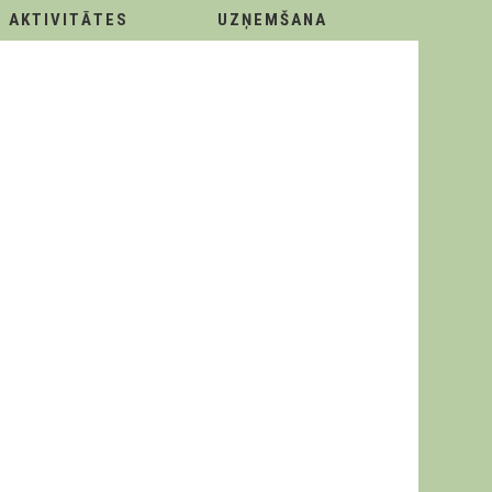
AKTIVITĀTES
UZŅEMŠANA