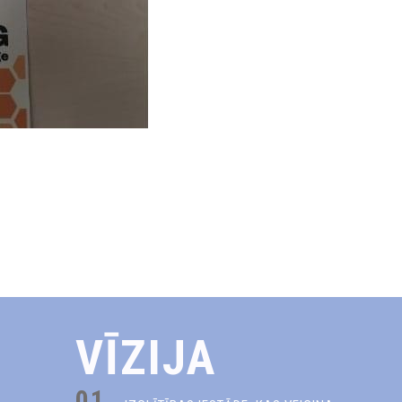
VĪZIJA
01.