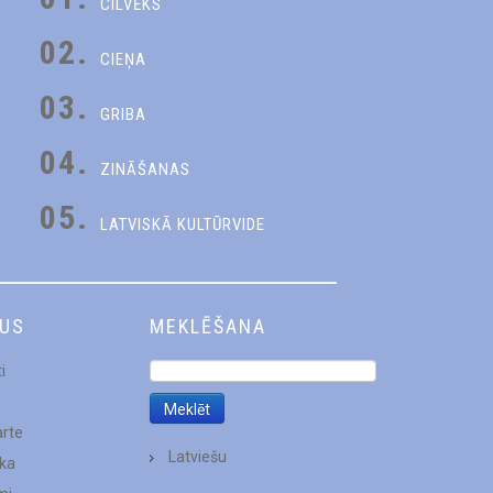
CILVĒKS
02.
CIEŅA
03.
GRIBA
04.
ZINĀŠANAS
05.
LATVISKĀ KULTŪRVIDE
DUS
MEKLĒŠANA
i
arte
Latviešu
ēka