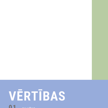
VĒRTĪBAS
01.