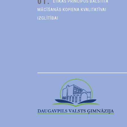
01.
ĒTIKAS PRINCIPOS BALSTĪTA
MĀCĪŠANĀS KOPIENA KVALITATĪVAI
IZGLĪTĪBAI