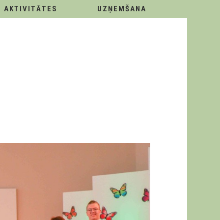
AKTIVITĀTES
UZŅEMŠANA