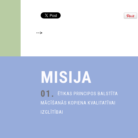
-->
MISIJA
01.
ĒTIKAS PRINCIPOS BALSTĪTA
MĀCĪŠANĀS KOPIENA KVALITATĪVAI
IZGLĪTĪBAI