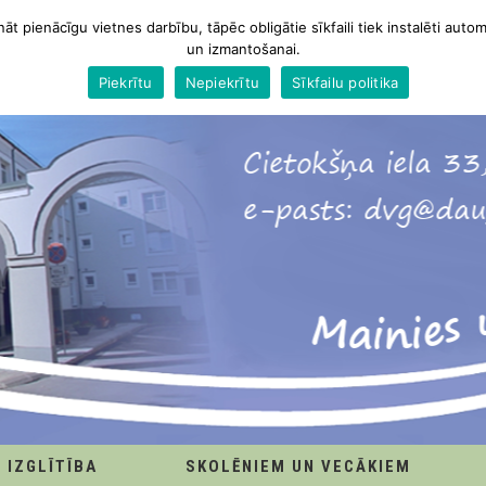
nāt pienācīgu vietnes darbību, tāpēc obligātie sīkfaili tiek instalēti autom
un izmantošanai.
Piekrītu
Nepiekrītu
Sīkfailu politika
IZGLĪTĪBA
SKOLĒNIEM UN VECĀKIEM