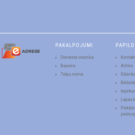
PAKALPOJUMI
PAPIL
Dienesta viesnīca
Kontakt
Baseins
Arhīvs
Telpu noma
Ēdienk
Bibliot
Iepirku
Lapas 
Piekļū
paziņo