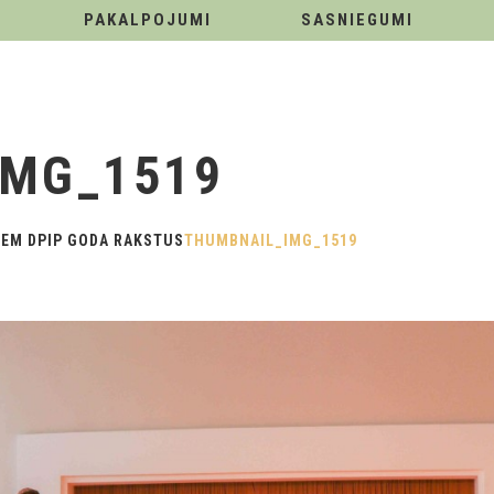
PAKALPOJUMI
SASNIEGUMI
IMG_1519
ŅEM DPIP GODA RAKSTUS
THUMBNAIL_IMG_1519