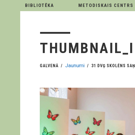
BIBLIOTĒKA
METODISKAIS CENTRS
THUMBNAIL_
Jaunumi
GALVENĀ
31 DVĢ SKOLĒNS SA