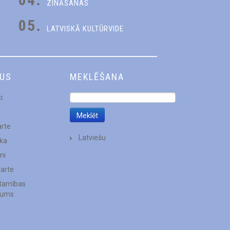
ZINĀŠANAS
05.
LATVISKĀ KULTŪRVIDE
DUS
MEKLĒŠANA
i
arte
Latviešu
ēka
mi
karte
stamības
jums