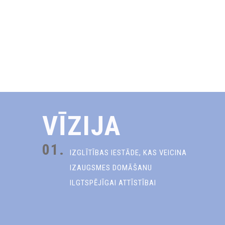
VĪZIJA
01.
IZGLĪTĪBAS IESTĀDE, KAS VEICINA
IZAUGSMES DOMĀŠANU
ILGTSPĒJĪGAI ATTĪSTĪBAI