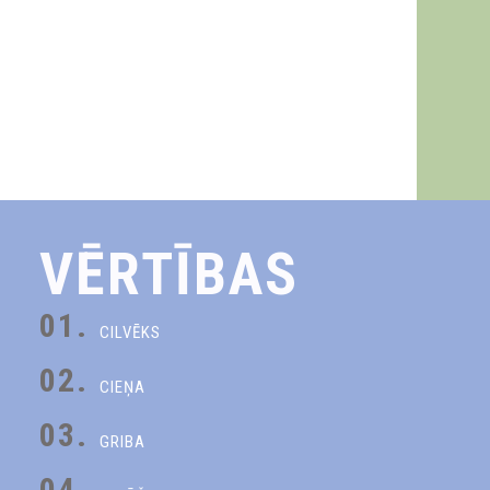
VĒRTĪBAS
01.
CILVĒKS
02.
CIEŅA
03.
GRIBA
04.