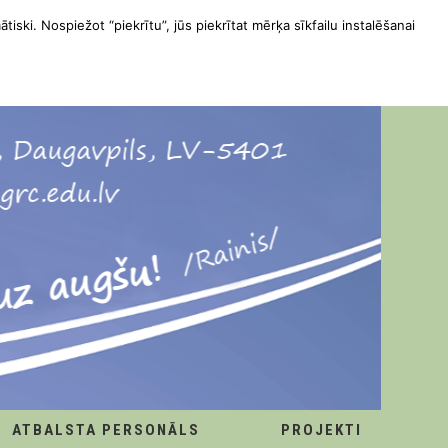
ātiski. Nospiežot “piekrītu”, jūs piekrītat mērķa sīkfailu instalēšanai
ATBALSTA PERSONĀLS
PROJEKTI